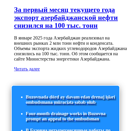
За первый месяц текущего года
экспорт азербайджанской нефти
снизился на 100 тыс. тонн
В январе 2025 года Азербайджан реализовал на
внешних рынках 2 млн тонн нефти и конденсата.
Объемы экспорта жидких углеводородов Азербайджана
снизились на 100 тыс. тонн. Об этом сообщается на
сайте Министерства энергетики Азербайджана.
Читать далее
Buzovnada dörd ay davam edən drenaj işləri
ombudsmana müraciətə səbəb olub
Four-month drainage works in Buzovna
prompt an appeal to the ombudsman
В Бузовна четырехмесячные работы по