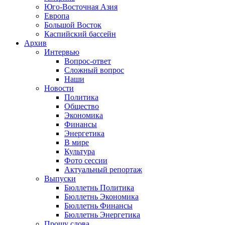
Юго-Восточная Азия
Европа
Большой Восток
Каспийский бассейн
Архив
Интервью
Вопрос-ответ
Сложный вопрос
Наши
Новости
Политика
Общество
Экономика
Финансы
Энергетика
В мире
Культура
Фото сессии
Актуальный репортаж
Выпуски
Бюллетнь Политика
Бюллетнь Экономика
Бюллетнь Финансы
Бюллетнь Энергетика
Прошу слова