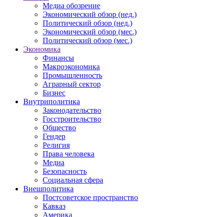
Медиа обозрение
Экономический обзор (нед.)
Политический обзор (нед.)
Экономический обзор (мес.)
Политический обзор (мес.)
Экономика
Финансы
Макроэкономика
Промышленность
Аграрный сектор
Бизнес
Внутриполитика
Законодательство
Госстроительство
Общество
Гендер
Религия
Права человека
Медиа
Безопасность
Социальная сфера
Внешполитика
Постсоветское пространство
Кавказ
Америка