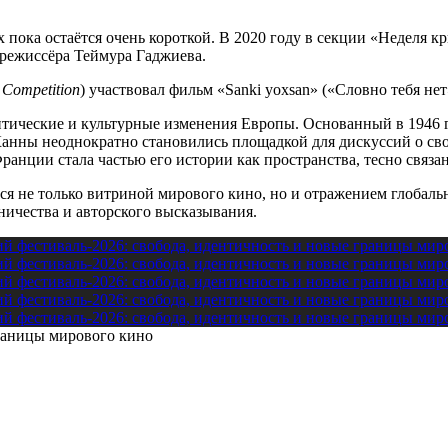
пока остаётся очень короткой. В 2020 году в секции «Неделя кр
 режиссёра Теймура Гаджиева.
 Competition
) участвовал фильм «Sanki yoxsan» («Словно тебя нет
тические и культурные изменения Европы. Основанный в 1946 го
нны неоднократно становились площадкой для дискуссий о свобо
Франции стала частью его истории как пространства, тесно связ
тся не только витриной мирового кино, но и отражением глоба
ичества и авторского высказывания.