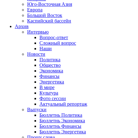
Юго-Восточная Азия
Европа
Большой Восток
Каспийский бассейн
Архив
Интервью
Вопрос-ответ
Сложный вопрос
Наши
Новости
Политика
Общество
Экономика
Финансы
Энергетика
В мире
Культура
Фото сессии
Актуальный репортаж
Выпуски
Бюллетнь Политика
Бюллетнь Экономика
Бюллетнь Финансы
Бюллетнь Энергетика
Прошу слова