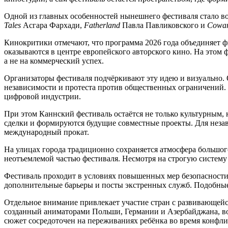
Одной из главных особенностей нынешнего фестиваля стало 
Tales
Асгара Фархади,
Fatherland
Павла Павликовского и
Cowa
Кинокритики отмечают, что программа 2026 года объединяет ф
оказываются в центре европейского авторского кино. На этом
а не на коммерческий успех.
Организаторы фестиваля подчёркивают эту идею и визуально. 
независимости и протеста против общественных ограничений. 
цифровой индустрии.
При этом Каннский фестиваль остаётся не только культурным
сделки и формируются будущие совместные проекты. Для неза
международный прокат.
На улицах города традиционно сохраняется атмосфера большо
неотъемлемой частью фестиваля. Несмотря на строгую систему
Фестиваль проходит в условиях повышенных мер безопасности
дополнительные барьеры и посты экстренных служб. Подобны
Отдельное внимание привлекает участие стран с развивающей
созданный аниматорами Польши, Германии и Азербайджана, вош
сюжет сосредоточен на переживаниях ребёнка во время конфли