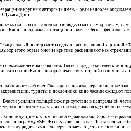
возвращение крупных авторских имён. Среди наиболее обсужда
rd
Лукаса Донта.
ильмы, посвящённые личной свободе, семейным кризисам, памят
 фоне Канны продолжают позиционировать себя как фестиваль, 
Официальный постер смотра вдохновлён культовой картиной «Те
Выбор этого образа многие критики расценивают как стремление
, но и экономическим событием. Тысячи представителей киноин
висимого кино Канны по-прежнему служат одной из немногих п
го публичного события. Очереди на показы, переполненные залы
 аккредитации, туристы и поклонники кино часами ожидают поя
. Власти усилили полицейское присутствие в центральной части
е меры в последние годы стали стандартом для крупнейших ме
ся киноиндустрией, в том числе Азербайджана. Короткометражн
ёл в программу «SFC/Rendez-vous Industry». Лента сочетает st
кта между родителями. Эксперты отмечают, что именно личные 