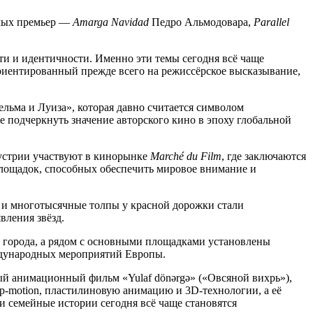
емых премьер —
Amarga Navidad
Педро Альмодовара,
Parallel
и и идентичности. Именно эти темы сегодня всё чаще
ориентированный прежде всего на режиссёрское высказывание,
льма и Луиза», которая давно считается символом
 подчеркнуть значение авторского кино в эпоху глобальной
дустрии участвуют в кинорынке
Marché du Film
, где заключаются
лощадок, способных обеспечить мировое внимание и
 и многотысячные толпы у красной дорожки стали
вления звёзд.
 города, а рядом с основными площадками установлены
ждународных мероприятий Европы.
ый анимационный фильм «Yulaf dönərgə» («Овсяной вихрь»),
op-motion, пластилиновую анимацию и 3D-технологии, а её
и семейные истории сегодня всё чаще становятся