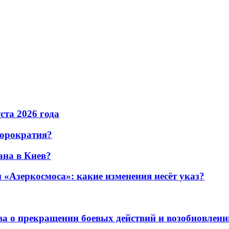
уста 2026 года
бюрократия?
ана в Киев?
«Азеркосмоса»: какие изменения несёт указ?
а о прекращении боевых действий и возобновлени