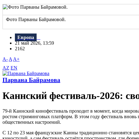
Фото Парваны Байрамовой.
Европа
21 май 2026, 13:59
2162
A-
A
A+
AZ
EN
Парвана Байрамова
Каннский фестиваль-2026: св
79-й Каннский кинофестиваль проходит в момент, когда миро
ростом стриминговых платформ. В этом году фестиваль вновь п
общественных настроений.
С 12 по 23 мая французские Канны традиционно становятся ц
киностудий, а сам фестиваль остаётся пространством, где фор