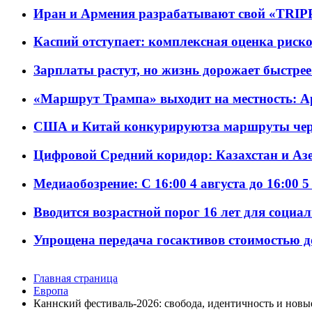
Иран и Армения разрабатывают свой «TRIP
Каспий отступает: комплексная оценка риско
Зарплаты растут, но жизнь дорожает быстрее т
«Маршрут Трампа» выходит на местность: А
США и Китай конкурируютза маршруты че
Цифровой Средний коридор: Казахстан и Аз
Медиаобозрение: С 16:00 4 августа до 16:00 5
Вводится возрастной порог 16 лет для социа
Упрощена передача госактивов стоимостью д
Главная страница
Европа
Каннский фестиваль-2026: свобода, идентичность и нов