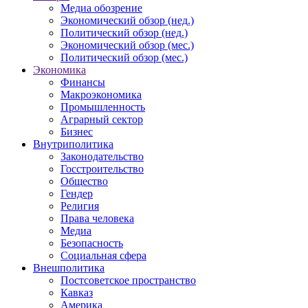
Медиа обозрение
Экономический обзор (нед.)
Политический обзор (нед.)
Экономический обзор (мес.)
Политический обзор (мес.)
Экономика
Финансы
Макроэкономика
Промышленность
Аграрный сектор
Бизнес
Внутриполитика
Законодательство
Госстроительство
Общество
Гендер
Религия
Права человека
Медиа
Безопасность
Социальная сфера
Внешполитика
Постсоветское пространство
Кавказ
Америка