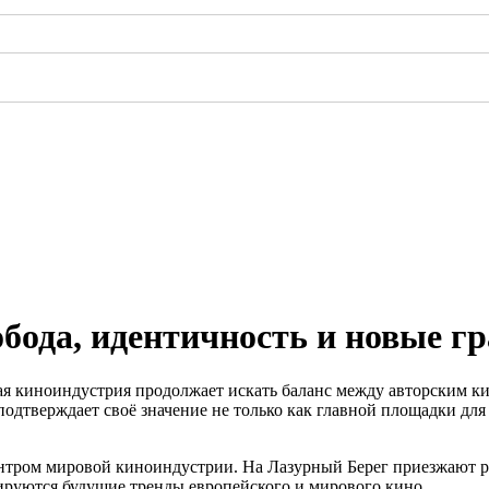
обода, идентичность и новые г
вая киноиндустрия продолжает искать баланс между авторским 
одтверждает своё значение не только как главной площадки для
ентром мировой киноиндустрии. На Лазурный Берег приезжают 
мируются будущие тренды европейского и мирового кино.