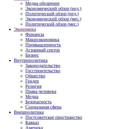
Медиа обозрение
Экономический обзор (нед.)
Политический обзор (нед.)
Экономический обзор (мес.)
Политический обзор (мес.)
Экономика
Финансы
Макроэкономика
Промышленность
Аграрный сектор
Бизнес
Внутриполитика
Законодательство
Госстроительство
Общество
Гендер
Религия
Права человека
Медиа
Безопасность
Социальная сфера
Внешполитика
Постсоветское пространство
Кавказ
Америка