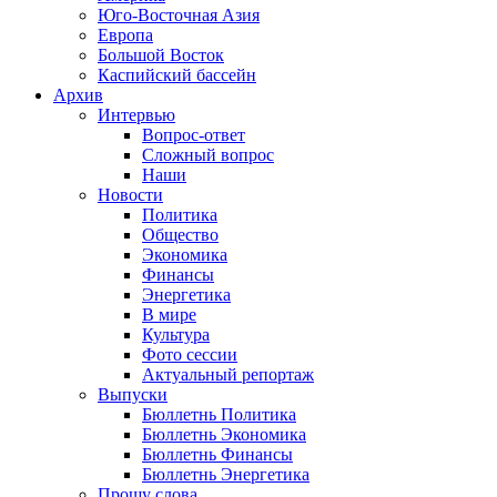
Юго-Восточная Азия
Европа
Большой Восток
Каспийский бассейн
Архив
Интервью
Вопрос-ответ
Сложный вопрос
Наши
Новости
Политика
Общество
Экономика
Финансы
Энергетика
В мире
Культура
Фото сессии
Актуальный репортаж
Выпуски
Бюллетнь Политика
Бюллетнь Экономика
Бюллетнь Финансы
Бюллетнь Энергетика
Прошу слова