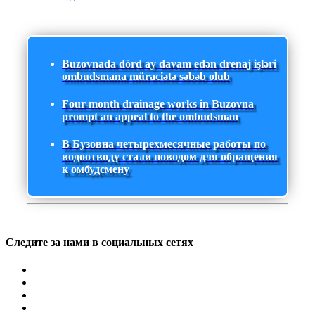
Buzovnada dörd ay davam edən drenaj işləri
ombudsmana müraciətə səbəb olub
Four-month drainage works in Buzovna
prompt an appeal to the ombudsman
В Бузовна четырехмесячные работы по
водоотводу стали поводом для обращения
к омбудсмену
Следите за нами в социальных сетях