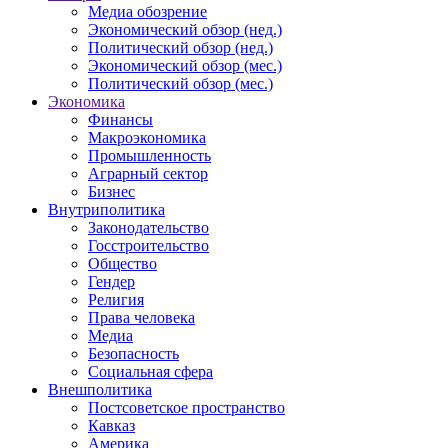
Медиа обозрение
Экономический обзор (нед.)
Политический обзор (нед.)
Экономический обзор (мес.)
Политический обзор (мес.)
Экономика
Финансы
Макроэкономика
Промышленность
Аграрный сектор
Бизнес
Внутриполитика
Законодательство
Госстроительство
Общество
Гендер
Религия
Права человека
Медиа
Безопасность
Социальная сфера
Внешполитика
Постсоветское пространство
Кавказ
Америка