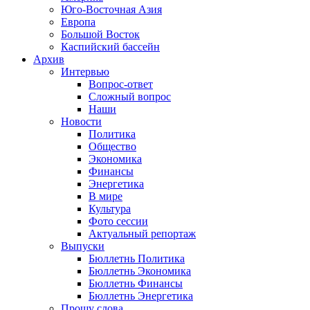
Юго-Восточная Азия
Европа
Большой Восток
Каспийский бассейн
Архив
Интервью
Вопрос-ответ
Сложный вопрос
Наши
Новости
Политика
Общество
Экономика
Финансы
Энергетика
В мире
Культура
Фото сессии
Актуальный репортаж
Выпуски
Бюллетнь Политика
Бюллетнь Экономика
Бюллетнь Финансы
Бюллетнь Энергетика
Прошу слова