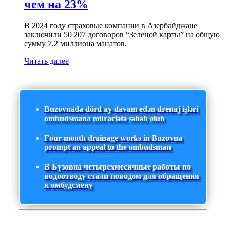
чем на 23%
В 2024 году страховые компании в Азербайджане
заключили 50 207 договоров “Зеленой карты” на общую
сумму 7,2 миллиона манатов.
Читать далее
Buzovnada dörd ay davam edən drenaj işləri
ombudsmana müraciətə səbəb olub
Four-month drainage works in Buzovna
prompt an appeal to the ombudsman
В Бузовна четырехмесячные работы по
водоотводу стали поводом для обращения
к омбудсмену