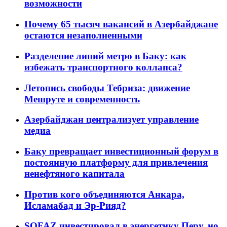
возможности
Почему 65 тысяч вакансий в Азербайджане
остаются незаполненными
Разделение линий метро в Баку: как
избежать транспортного коллапса?
Летопись свободы Тебриза: движение
Мешруте и современность
Азербайджан централизует управление
медиа
Баку превращает инвестиционный форум в
постоянную платформу для привлечения
ненефтяного капитала
Против кого объединяются Анкара,
Исламабад и Эр-Рияд?
SOFAZ инвестировал в энергетику Перу, но