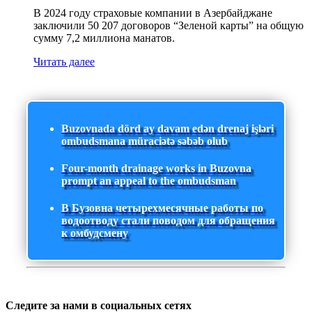
В 2024 году страховые компании в Азербайджане
заключили 50 207 договоров “Зеленой карты” на общую
сумму 7,2 миллиона манатов.
Читать далее
Buzovnada dörd ay davam edən drenaj işləri
ombudsmana müraciətə səbəb olub
Four-month drainage works in Buzovna
prompt an appeal to the ombudsman
В Бузовна четырехмесячные работы по
водоотводу стали поводом для обращения
к омбудсмену
Следите за нами в социальных сетях