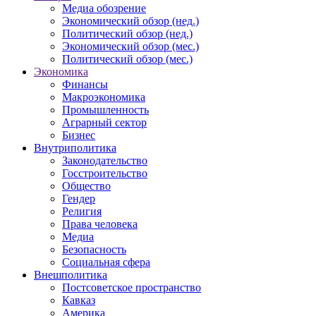
Медиа обозрение
Экономический обзор (нед.)
Политический обзор (нед.)
Экономический обзор (мес.)
Политический обзор (мес.)
Экономика
Финансы
Макроэкономика
Промышленность
Аграрный сектор
Бизнес
Внутриполитика
Законодательство
Госстроительство
Общество
Гендер
Религия
Права человека
Медиа
Безопасность
Социальная сфера
Внешполитика
Постсоветское пространство
Кавказ
Америка