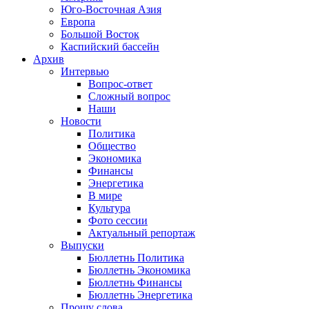
Юго-Восточная Азия
Европа
Большой Восток
Каспийский бассейн
Архив
Интервью
Вопрос-ответ
Сложный вопрос
Наши
Новости
Политика
Общество
Экономика
Финансы
Энергетика
В мире
Культура
Фото сессии
Актуальный репортаж
Выпуски
Бюллетнь Политика
Бюллетнь Экономика
Бюллетнь Финансы
Бюллетнь Энергетика
Прошу слова