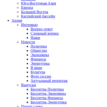
Юго-Восточная Азия
Европа
Большой Восток
Каспийский бассейн
Архив
Интервью
Вопрос-ответ
Сложный вопрос
Наши
Новости
Политика
Общество
Экономика
Финансы
Энергетика
В мире
Культура
Фото сессии
Актуальный репортаж
Выпуски
Бюллетнь Политика
Бюллетнь Экономика
Бюллетнь Финансы
Бюллетнь Энергетика
Прошу слова