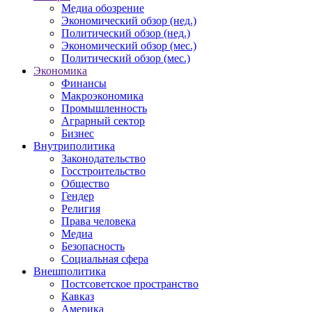
Медиа обозрение
Экономический обзор (нед.)
Политический обзор (нед.)
Экономический обзор (мес.)
Политический обзор (мес.)
Экономика
Финансы
Макроэкономика
Промышленность
Аграрный сектор
Бизнес
Внутриполитика
Законодательство
Госстроительство
Общество
Гендер
Религия
Права человека
Медиа
Безопасность
Социальная сфера
Внешполитика
Постсоветское пространство
Кавказ
Америка