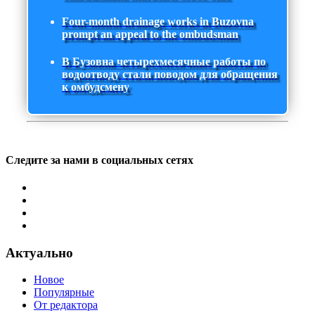
Four-month drainage works in Buzovna
prompt an appeal to the ombudsman
В Бузовна четырехмесячные работы по
водоотводу стали поводом для обращения
к омбудсмену
Следите за нами в социальных сетях
Актуально
Новое
Популярные
От редактора