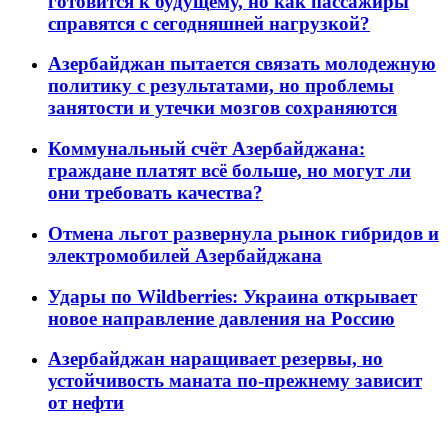
готовится к будущему, но как пассажиры
справятся с сегодняшней нагрузкой?
Азербайджан пытается связать молодежную
политику с результатами, но проблемы
занятости и утечки мозгов сохраняются
Коммунальный счёт Азербайджана:
граждане платят всё больше, но могут ли
они требовать качества?
Отмена льгот развернула рынок гибридов и
электромобилей Азербайджана
Удары по Wildberries: Украина открывает
новое направление давления на Россию
Азербайджан наращивает резервы, но
устойчивость маната по-прежнему зависит
от нефти