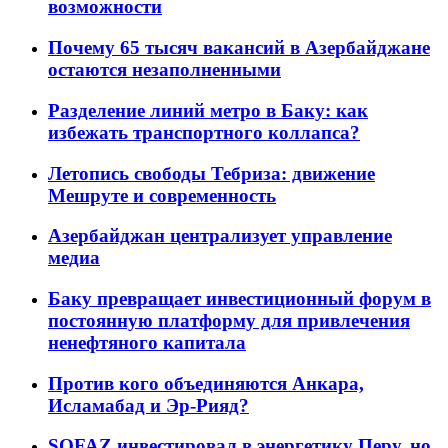
возможности
Почему 65 тысяч вакансий в Азербайджане
остаются незаполненными
Разделение линий метро в Баку: как
избежать транспортного коллапса?
Летопись свободы Тебриза: движение
Мешруте и современность
Азербайджан централизует управление
медиа
Баку превращает инвестиционный форум в
постоянную платформу для привлечения
ненефтяного капитала
Против кого объединяются Анкара,
Исламабад и Эр-Рияд?
SOFAZ инвестировал в энергетику Перу, но