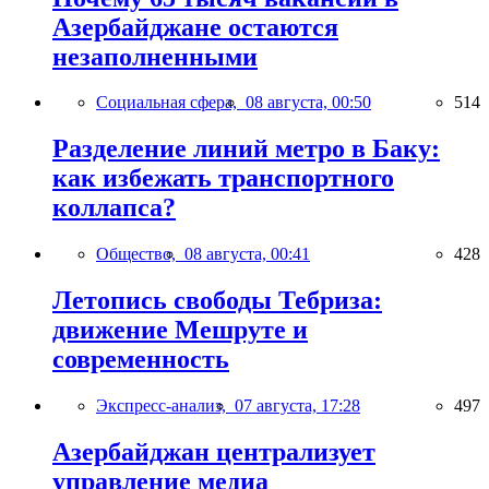
Азербайджане остаются
незаполненными
Социальная сфера,
08 августа, 00:50
514
Разделение линий метро в Баку:
как избежать транспортного
коллапса?
Общество,
08 августа, 00:41
428
Летопись свободы Тебриза:
движение Мешруте и
современность
Экспресс-анализ,
07 августа, 17:28
497
Азербайджан централизует
управление медиа