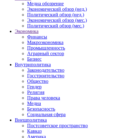
Медиа обозрение
Экономический обзор (нед.)
Политический обзор (нед.)
Экономический обзор (мес.)
Политический обзор (мес.)
Экономика
Финансы
Макроэкономика
Промышленность
Аграрный сектор
Бизнес
Внутриполитика
Законодательство
Госстроительство
Общество
Гендер
Религия
Права человека
Медиа
Безопасность
Социальная сфера
Внешполитика
Постсоветское пространство
Кавказ
Америка