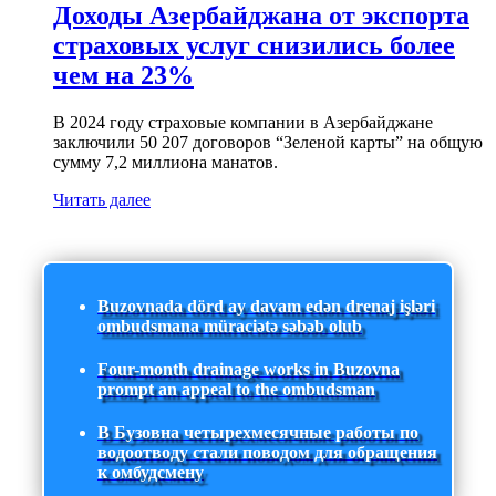
Доходы Азербайджана от экспорта
страховых услуг снизились более
чем на 23%
В 2024 году страховые компании в Азербайджане
заключили 50 207 договоров “Зеленой карты” на общую
сумму 7,2 миллиона манатов.
Читать далее
Buzovnada dörd ay davam edən drenaj işləri
ombudsmana müraciətə səbəb olub
Four-month drainage works in Buzovna
prompt an appeal to the ombudsman
В Бузовна четырехмесячные работы по
водоотводу стали поводом для обращения
к омбудсмену