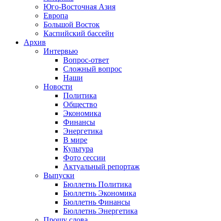
Юго-Восточная Азия
Европа
Большой Восток
Каспийский бассейн
Архив
Интервью
Вопрос-ответ
Сложный вопрос
Наши
Новости
Политика
Общество
Экономика
Финансы
Энергетика
В мире
Культура
Фото сессии
Актуальный репортаж
Выпуски
Бюллетнь Политика
Бюллетнь Экономика
Бюллетнь Финансы
Бюллетнь Энергетика
Прошу слова