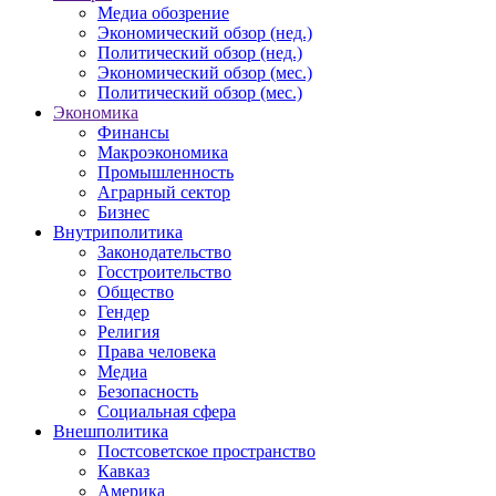
Медиа обозрение
Экономический обзор (нед.)
Политический обзор (нед.)
Экономический обзор (мес.)
Политический обзор (мес.)
Экономика
Финансы
Макроэкономика
Промышленность
Аграрный сектор
Бизнес
Внутриполитика
Законодательство
Госстроительство
Общество
Гендер
Религия
Права человека
Медиа
Безопасность
Социальная сфера
Внешполитика
Постсоветское пространство
Кавказ
Америка