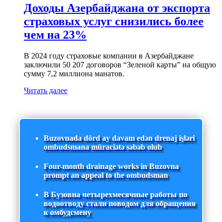
Доходы Азербайджана от экспорта
страховых услуг снизились более
чем на 23%
В 2024 году страховые компании в Азербайджане
заключили 50 207 договоров “Зеленой карты” на общую
сумму 7,2 миллиона манатов.
Читать далее
Buzovnada dörd ay davam edən drenaj işləri
ombudsmana müraciətə səbəb olub
Four-month drainage works in Buzovna
prompt an appeal to the ombudsman
В Бузовна четырехмесячные работы по
водоотводу стали поводом для обращения
к омбудсмену