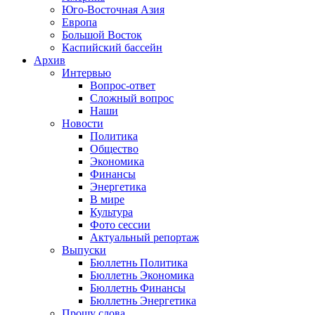
Юго-Восточная Азия
Европа
Большой Восток
Каспийский бассейн
Архив
Интервью
Вопрос-ответ
Сложный вопрос
Наши
Новости
Политика
Общество
Экономика
Финансы
Энергетика
В мире
Культура
Фото сессии
Актуальный репортаж
Выпуски
Бюллетнь Политика
Бюллетнь Экономика
Бюллетнь Финансы
Бюллетнь Энергетика
Прошу слова