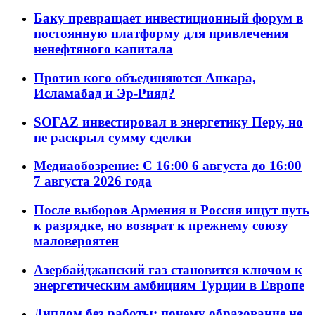
Баку превращает инвестиционный форум в
постоянную платформу для привлечения
ненефтяного капитала
Против кого объединяются Анкара,
Исламабад и Эр-Рияд?
SOFAZ инвестировал в энергетику Перу, но
не раскрыл сумму сделки
Медиаобозрение: С 16:00 6 августа до 16:00
7 августа 2026 года
После выборов Армения и Россия ищут путь
к разрядке, но возврат к прежнему союзу
маловероятен
Азербайджанский газ становится ключом к
энергетическим амбициям Турции в Европе
Диплом без работы: почему образование не