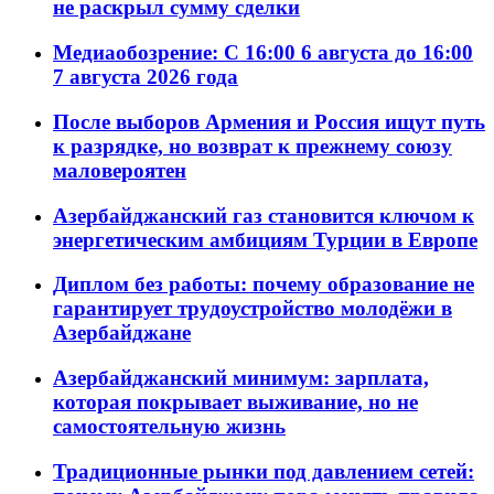
не раскрыл сумму сделки
Медиаобозрение: С 16:00 6 августа до 16:00
7 августа 2026 года
После выборов Армения и Россия ищут путь
к разрядке, но возврат к прежнему союзу
маловероятен
Азербайджанский газ становится ключом к
энергетическим амбициям Турции в Европе
Диплом без работы: почему образование не
гарантирует трудоустройство молодёжи в
Азербайджане
Азербайджанский минимум: зарплата,
которая покрывает выживание, но не
самостоятельную жизнь
Традиционные рынки под давлением сетей: