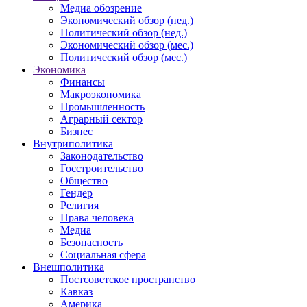
Медиа обозрение
Экономический обзор (нед.)
Политический обзор (нед.)
Экономический обзор (мес.)
Политический обзор (мес.)
Экономика
Финансы
Макроэкономика
Промышленность
Аграрный сектор
Бизнес
Внутриполитика
Законодательство
Госстроительство
Общество
Гендер
Религия
Права человека
Медиа
Безопасность
Социальная сфера
Внешполитика
Постсоветское пространство
Кавказ
Америка