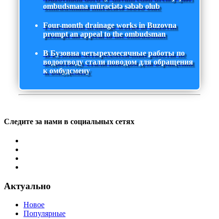
ombudsmana müraciətə səbəb olub
Four-month drainage works in Buzovna
prompt an appeal to the ombudsman
В Бузовна четырехмесячные работы по
водоотводу стали поводом для обращения
к омбудсмену
Следите за нами в социальных сетях
Актуально
Новое
Популярные