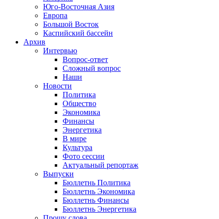
Юго-Восточная Азия
Европа
Большой Восток
Каспийский бассейн
Архив
Интервью
Вопрос-ответ
Сложный вопрос
Наши
Новости
Политика
Общество
Экономика
Финансы
Энергетика
В мире
Культура
Фото сессии
Актуальный репортаж
Выпуски
Бюллетнь Политика
Бюллетнь Экономика
Бюллетнь Финансы
Бюллетнь Энергетика
Прошу слова