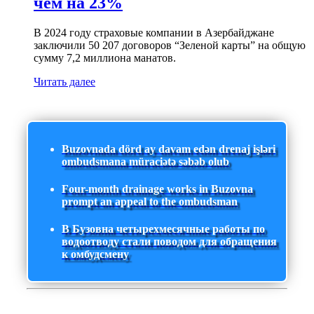
чем на 23%
В 2024 году страховые компании в Азербайджане
заключили 50 207 договоров “Зеленой карты” на общую
сумму 7,2 миллиона манатов.
Читать далее
Buzovnada dörd ay davam edən drenaj işləri
ombudsmana müraciətə səbəb olub
Four-month drainage works in Buzovna
prompt an appeal to the ombudsman
В Бузовна четырехмесячные работы по
водоотводу стали поводом для обращения
к омбудсмену