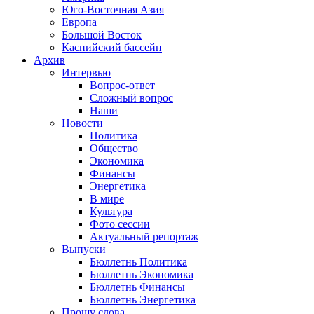
Юго-Восточная Азия
Европа
Большой Восток
Каспийский бассейн
Архив
Интервью
Вопрос-ответ
Сложный вопрос
Наши
Новости
Политика
Общество
Экономика
Финансы
Энергетика
В мире
Культура
Фото сессии
Актуальный репортаж
Выпуски
Бюллетнь Политика
Бюллетнь Экономика
Бюллетнь Финансы
Бюллетнь Энергетика
Прошу слова