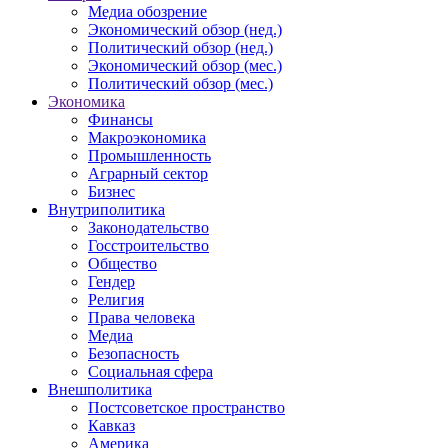
Медиа обозрение
Экономический обзор (нед.)
Политический обзор (нед.)
Экономический обзор (мес.)
Политический обзор (мес.)
Экономика
Финансы
Макроэкономика
Промышленность
Аграрный сектор
Бизнес
Внутриполитика
Законодательство
Госстроительство
Общество
Гендер
Религия
Права человека
Медиа
Безопасность
Социальная сфера
Внешполитика
Постсоветское пространство
Кавказ
Америка