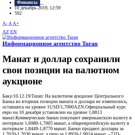
Финансы
10 декабрь 2019, 12:59
592
A-
A
A+
AZ
EN
Информационное агентство Turan
Манат и доллар сохранили
свои позиции на валютном
аукционе
Баку/10.12.19/Turan: На валютном аукционе Центрального
Банка во вторник позиции маната и доллара не изменились,
оставшись на уровне 1USD/1,7000AZN.Официальный курс
евро на 10 декабря установлен на уровне 1,8813
манат.Коммерческие банки покупают американскую валюту в
интервале 1,6980-1,7005 манат, а общеевропейскую валюту в
интервале 1,8449-1,8770 манат. Банки продают доллары за
1,7020-1,7030 манат, а евро за 1,8920-1,9014 манат. –71D-