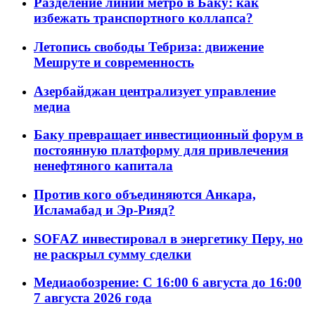
Разделение линий метро в Баку: как
избежать транспортного коллапса?
Летопись свободы Тебриза: движение
Мешруте и современность
Азербайджан централизует управление
медиа
Баку превращает инвестиционный форум в
постоянную платформу для привлечения
ненефтяного капитала
Против кого объединяются Анкара,
Исламабад и Эр-Рияд?
SOFAZ инвестировал в энергетику Перу, но
не раскрыл сумму сделки
Медиаобозрение: С 16:00 6 августа до 16:00
7 августа 2026 года