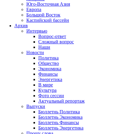
Юго-Восточная Азия
Европа
Большой Восток
Каспийский бассейн
Архив
Интервью
Вопрос-ответ
Сложный вопрос
Наши
Новости
Политика
Общество
Экономика
Финансы
Энергетика
В мире
Культура
Фото сессии
Актуальный репортаж
Выпуски
Бюллетнь Политика
Бюллетнь Экономика
Бюллетнь Финансы
Бюллетнь Энергетика
Прошу слова