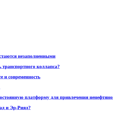
остаются незаполненными
ь транспортного коллапса?
е и современность
а
остоянную платформу для привлечения ненефтяно
ад и Эр-Рияд?