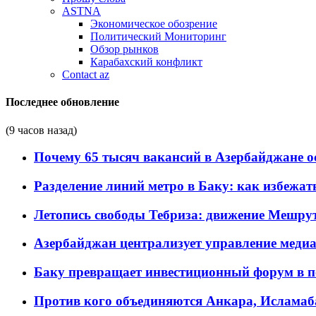
ASTNA
Экономическое обозрение
Политический Мониторинг
Обзор рынков
Карабахский конфликт
Contact az
Последнее обновление
(9 часов назад)
Почему 65 тысяч вакансий в Азербайджане 
Разделение линий метро в Баку: как избежат
Летопись свободы Тебриза: движение Мешрут
Азербайджан централизует управление меди
Баку превращает инвестиционный форум в п
Против кого объединяются Анкара, Исламаб