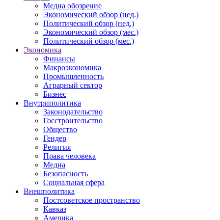
Медиа обозрение
Экономический обзор (нед.)
Политический обзор (нед.)
Экономический обзор (мес.)
Политический обзор (мес.)
Экономика
Финансы
Макроэкономика
Промышленность
Аграрный сектор
Бизнес
Внутриполитика
Законодательство
Госстроительство
Общество
Гендер
Религия
Права человека
Медиа
Безопасность
Социальная сфера
Внешполитика
Постсоветское пространство
Кавказ
Америка