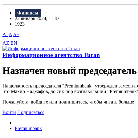
Финансы
22 январь 2024, 11:47
1923
A-
A
A+
AZ
EN
Информационное агентство Turan
Назначен новый председател
На должность председателя "Premiumbank" утвержден заместит
что Махир Наджафов, до сих пор возглавлявший “Premiumbank” 
Пожалуйста, войдите или подпишитесь, чтобы читать больше
Войти
Подписаться
Premiumbank