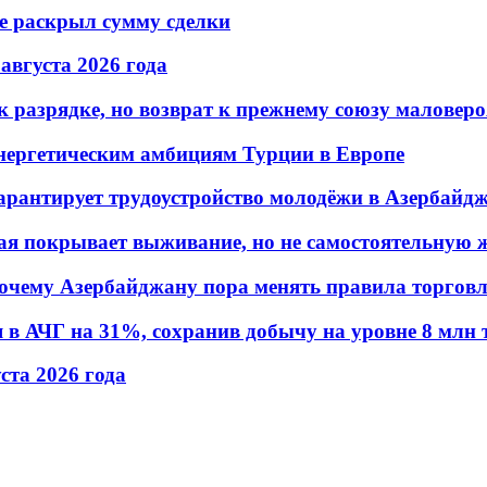
не раскрыл сумму сделки
 августа 2026 года
 разрядке, но возврат к прежнему союзу маловеро
энергетическим амбициям Турции в Европе
гарантирует трудоустройство молодёжи в Азербайд
ая покрывает выживание, но не самостоятельную 
почему Азербайджану пора менять правила торгов
в АЧГ на 31%, сохранив добычу на уровне 8 млн 
уста 2026 года