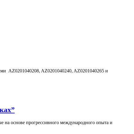
дами AZ0201040208, AZ0201040240, AZ0201040265 и
ках”
е на основе прогрессивного международного опыта и