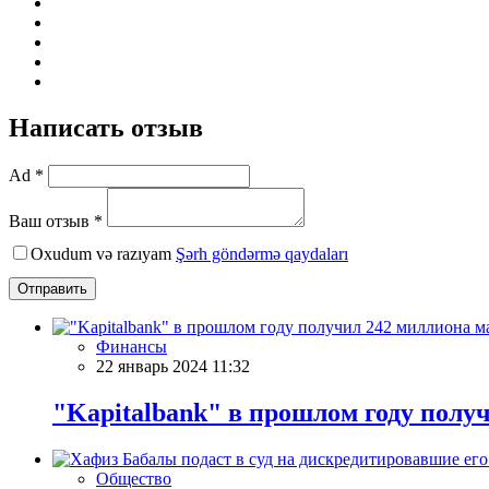
Написать отзыв
Ad *
Ваш отзыв *
Oxudum və razıyam
Şərh göndərmə qaydaları
Отправить
Финансы
22 январь 2024 11:32
"Kapitalbank" в прошлом году полу
Общество