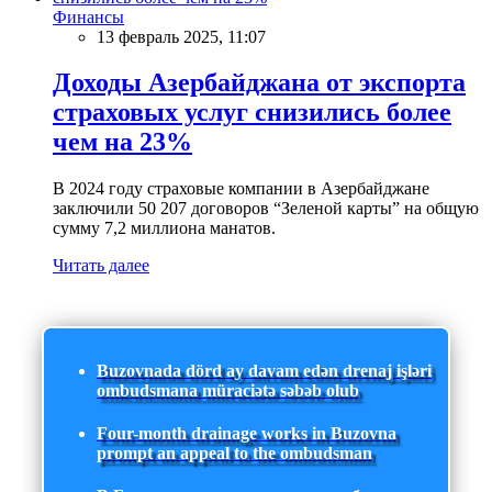
Финансы
13 февраль 2025, 11:07
Доходы Азербайджана от экспорта
страховых услуг снизились более
чем на 23%
В 2024 году страховые компании в Азербайджане
заключили 50 207 договоров “Зеленой карты” на общую
сумму 7,2 миллиона манатов.
Читать далее
Buzovnada dörd ay davam edən drenaj işləri
ombudsmana müraciətə səbəb olub
Four-month drainage works in Buzovna
prompt an appeal to the ombudsman