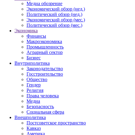
Медиа обозрение
Экономический обзор (нед.)
Политический обзор (нед.)
Экономический обзор (мес.)
Политический обзор (мес.)
Экономика
Финансы
Макроэкономика
Промышленность
Аграрный сектор
Бизнес
Внутриполитика
Законодательство
Госстроительство
Общество
Гендер
Религия
Права человека
Медиа
Безопасность
Социальная сфера
Внешполитика
Постсоветское пространство
Кавказ
Америка