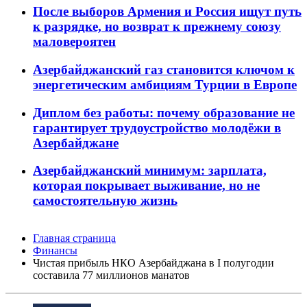
После выборов Армения и Россия ищут путь
к разрядке, но возврат к прежнему союзу
маловероятен
Азербайджанский газ становится ключом к
энергетическим амбициям Турции в Европе
Диплом без работы: почему образование не
гарантирует трудоустройство молодёжи в
Азербайджане
Азербайджанский минимум: зарплата,
которая покрывает выживание, но не
самостоятельную жизнь
Главная страница
Финансы
Чистая прибыль НКО Азербайджана в I полугодии
составила 77 миллионов манатов