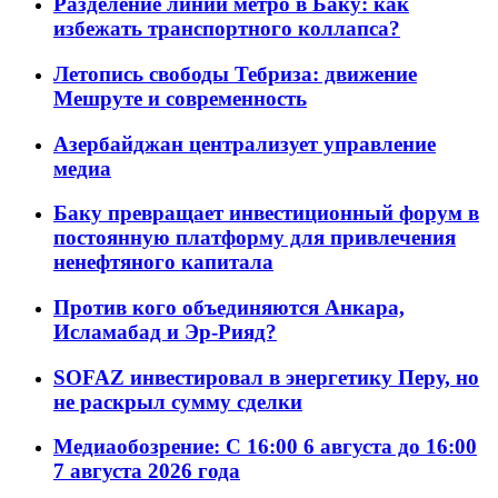
Разделение линий метро в Баку: как
избежать транспортного коллапса?
Летопись свободы Тебриза: движение
Мешруте и современность
Азербайджан централизует управление
медиа
Баку превращает инвестиционный форум в
постоянную платформу для привлечения
ненефтяного капитала
Против кого объединяются Анкара,
Исламабад и Эр-Рияд?
SOFAZ инвестировал в энергетику Перу, но
не раскрыл сумму сделки
Медиаобозрение: С 16:00 6 августа до 16:00
7 августа 2026 года