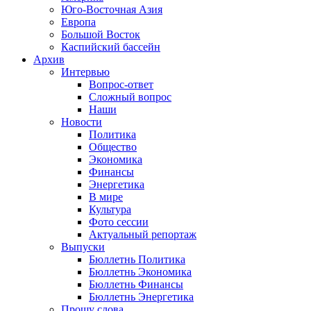
Юго-Восточная Азия
Европа
Большой Восток
Каспийский бассейн
Архив
Интервью
Вопрос-ответ
Сложный вопрос
Наши
Новости
Политика
Общество
Экономика
Финансы
Энергетика
В мире
Культура
Фото сессии
Актуальный репортаж
Выпуски
Бюллетнь Политика
Бюллетнь Экономика
Бюллетнь Финансы
Бюллетнь Энергетика
Прошу слова