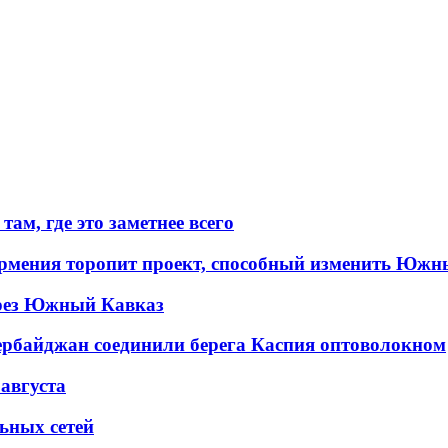
ам, где это заметнее всего
рмения торопит проект, способный изменить Южн
рез Южный Кавказ
ербайджан соединили берега Каспия оптоволокном
 августа
льных сетей