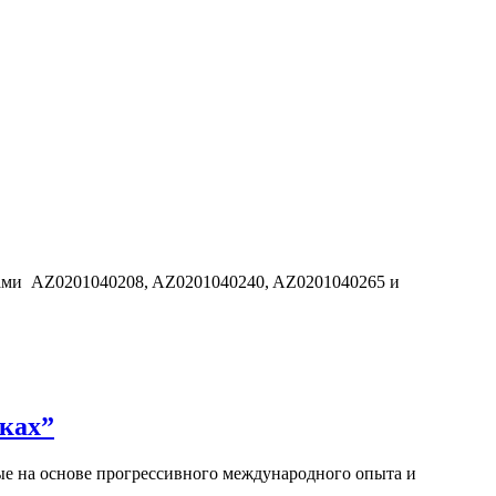
дами AZ0201040208, AZ0201040240, AZ0201040265 и
ках”
е на основе прогрессивного международного опыта и