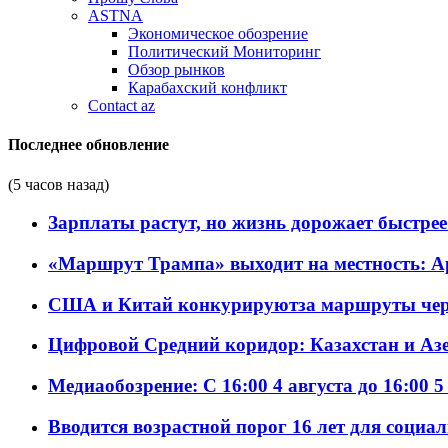
ASTNA
Экономическое обозрение
Политический Мониторинг
Обзор рынков
Карабахский конфликт
Contact az
Последнее обновление
(5 часов назад)
Зарплаты растут, но жизнь дорожает быстрее т
«Маршрут Трампа» выходит на местность: А
США и Китай конкурируютза маршруты че
Цифровой Средний коридор: Казахстан и Аз
Медиаобозрение: С 16:00 4 августа до 16:00 5
Вводится возрастной порог 16 лет для социа