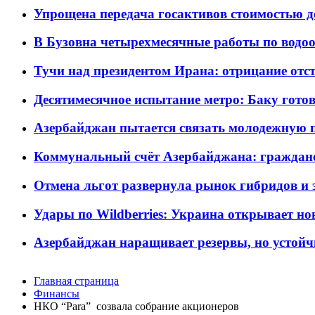
Упрощена передача госактивов стоимостью д
В Бузовна четырехмесячные работы по водоо
Тучи над президентом Ирана: отрицание отст
Десятимесячное испытание метро: Баку готов
Азербайджан пытается связать молодежную п
Коммунальный счёт Азербайджана: граждане 
Отмена льгот развернула рынок гибридов и
Удары по Wildberries: Украина открывает но
Азербайджан наращивает резервы, но устойч
Главная страница
Финансы
НКО “Para” созвала собрание акционеров