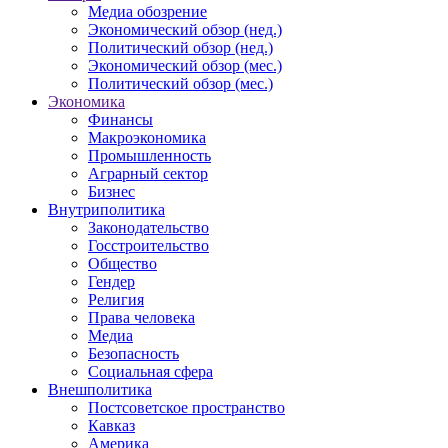
Медиа обозрение
Экономический обзор (нед.)
Политический обзор (нед.)
Экономический обзор (мес.)
Политический обзор (мес.)
Экономика
Финансы
Макроэкономика
Промышленность
Аграрный сектор
Бизнес
Внутриполитика
Законодательство
Госстроительство
Общество
Гендер
Религия
Права человека
Медиа
Безопасность
Социальная сфера
Внешполитика
Постсоветское пространство
Кавказ
Америка