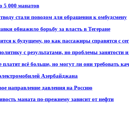
о 5 000 манатов
тводу стали поводом для обращения к омбудсмену
авки обнажило борьбу за власть в Тегеране
ится к будущему, но как пассажиры справятся с с
олитику с результатами, но проблемы занятости и
платят всё больше, но могут ли они требовать кач
 электромобилей Азербайджана
вое направление давления на Россию
ивость маната по-прежнему зависит от нефти