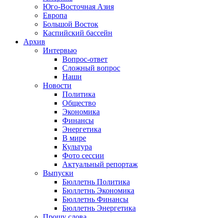
Юго-Восточная Азия
Европа
Большой Восток
Каспийский бассейн
Архив
Интервью
Вопрос-ответ
Сложный вопрос
Наши
Новости
Политика
Общество
Экономика
Финансы
Энергетика
В мире
Культура
Фото сессии
Актуальный репортаж
Выпуски
Бюллетнь Политика
Бюллетнь Экономика
Бюллетнь Финансы
Бюллетнь Энергетика
Прошу слова