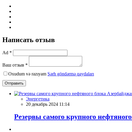
Написать отзыв
Ad *
Ваш отзыв *
Oxudum və razıyam
Şərh göndərmə qaydaları
Отправить
Энергетика
20 декабрь 2024 11:14
Резервы самого крупного нефтяног