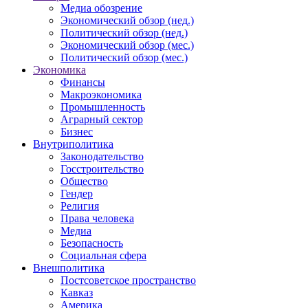
Медиа обозрение
Экономический обзор (нед.)
Политический обзор (нед.)
Экономический обзор (мес.)
Политический обзор (мес.)
Экономика
Финансы
Макроэкономика
Промышленность
Аграрный сектор
Бизнес
Внутриполитика
Законодательство
Госстроительство
Общество
Гендер
Религия
Права человека
Медиа
Безопасность
Социальная сфера
Внешполитика
Постсоветское пространство
Кавказ
Америка