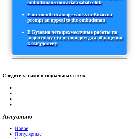
ombudsmana müraciətə səbəb olub
Four-month drainage works in Buzovna
prompt an appeal to the ombudsman
В Бузовна четырехмесячные работы по
водоотводу стали поводом для обращения
к омбудсмену
Следите за нами в социальных сетях
Актуально
Новое
Популярные