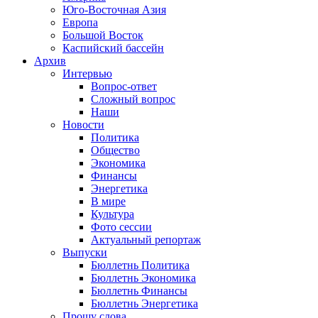
Юго-Восточная Азия
Европа
Большой Восток
Каспийский бассейн
Архив
Интервью
Вопрос-ответ
Сложный вопрос
Наши
Новости
Политика
Общество
Экономика
Финансы
Энергетика
В мире
Культура
Фото сессии
Актуальный репортаж
Выпуски
Бюллетнь Политика
Бюллетнь Экономика
Бюллетнь Финансы
Бюллетнь Энергетика
Прошу слова