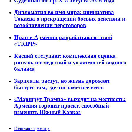
Судебный обзор: 3–5 августа 2026 года
Дипломатия во имя мира: инициатива
Токаева о прекращении боевых действий и
возобновлении переговоров
Иран и Армения разрабатывают свой
«TRIPP»
Каспий отступает: комплексная оценка
рисков, последствий и уязвимостей водного
баланса
Зарплаты растут, но жизнь дорожает
быстрее там, где это заметнее всего
«Маршрут Трампа» выходит на местность:
Армения торопит проект, способный
изменить Южный Кавказ
Главная страница