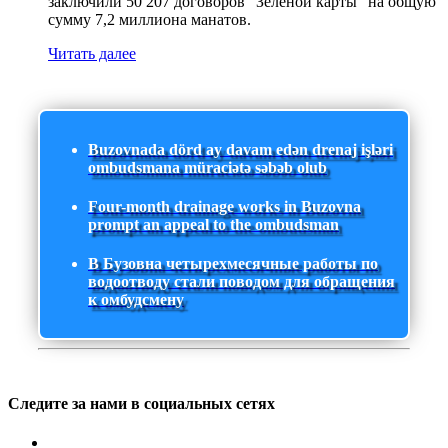
заключили 50 207 договоров “Зеленой карты” на общую
сумму 7,2 миллиона манатов.
Читать далее
Buzovnada dörd ay davam edən drenaj işləri
ombudsmana müraciətə səbəb olub
Four-month drainage works in Buzovna
prompt an appeal to the ombudsman
В Бузовна четырехмесячные работы по
водоотводу стали поводом для обращения
к омбудсмену
Следите за нами в социальных сетях