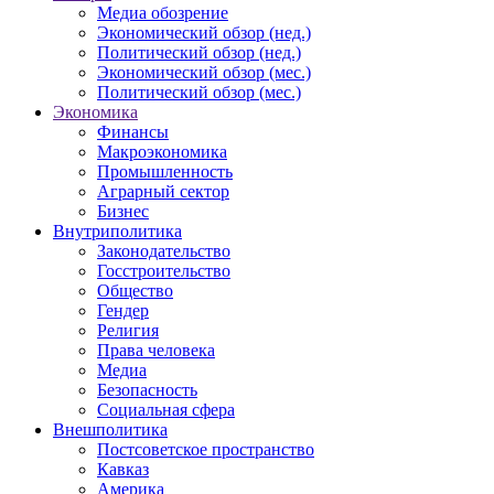
Медиа обозрение
Экономический обзор (нед.)
Политический обзор (нед.)
Экономический обзор (мес.)
Политический обзор (мес.)
Экономика
Финансы
Макроэкономика
Промышленность
Аграрный сектор
Бизнес
Внутриполитика
Законодательство
Госстроительство
Общество
Гендер
Религия
Права человека
Медиа
Безопасность
Социальная сфера
Внешполитика
Постсоветское пространство
Кавказ
Америка