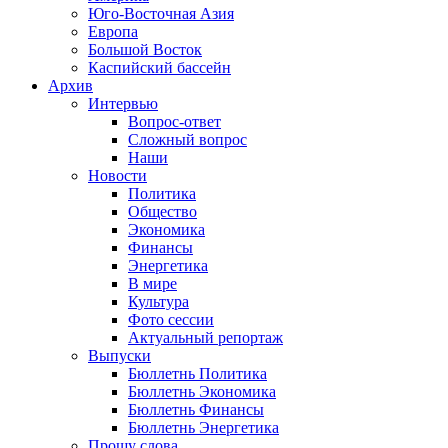
Юго-Восточная Азия
Европа
Большой Восток
Каспийский бассейн
Архив
Интервью
Вопрос-ответ
Сложный вопрос
Наши
Новости
Политика
Общество
Экономика
Финансы
Энергетика
В мире
Культура
Фото сессии
Актуальный репортаж
Выпуски
Бюллетнь Политика
Бюллетнь Экономика
Бюллетнь Финансы
Бюллетнь Энергетика
Прошу слова