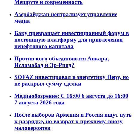
Мешруте и современность
Азербайджан централизует управление
медиа
Баку превращает инвестиционный форум в
постоянную платформу для привлечения
ненефтяного капитала
Против кого объединяются Анкара,
Исламабад и Эр-Рияд?
SOFAZ инвестировал в энергетику Перу, но
не раскрыл сумму сделки
Медиаобозрение: С 16:00 6 августа до 16:00
7 августа 2026 года
После выборов Армения и Россия ищут путь
к разрядке, но возврат к прежнему союзу
маловероятен