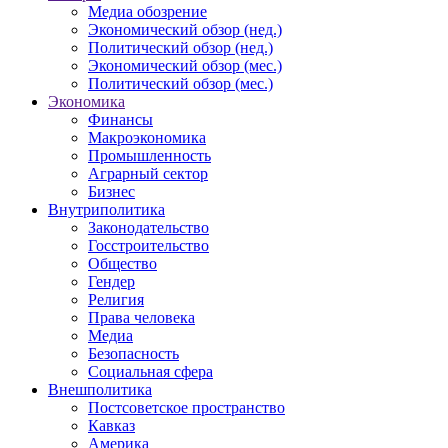
Медиа обозрение
Экономический обзор (нед.)
Политический обзор (нед.)
Экономический обзор (мес.)
Политический обзор (мес.)
Экономика
Финансы
Макроэкономика
Промышленность
Аграрный сектор
Бизнес
Внутриполитика
Законодательство
Госстроительство
Общество
Гендер
Религия
Права человека
Медиа
Безопасность
Социальная сфера
Внешполитика
Постсоветское пространство
Кавказ
Америка