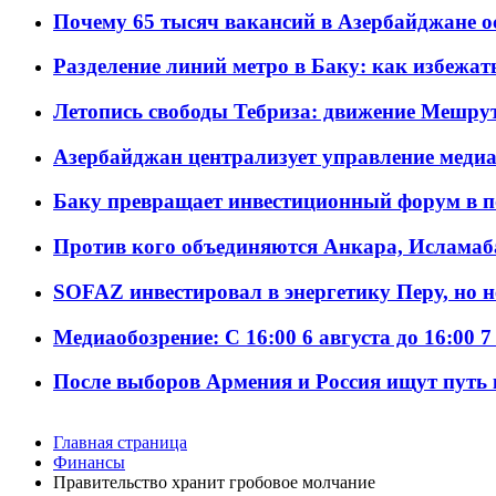
Почему 65 тысяч вакансий в Азербайджане 
Разделение линий метро в Баку: как избежат
Летопись свободы Тебриза: движение Мешрут
Азербайджан централизует управление меди
Баку превращает инвестиционный форум в п
Против кого объединяются Анкара, Исламаб
SOFAZ инвестировал в энергетику Перу, но 
Медиаобозрение: С 16:00 6 августа до 16:00 7
После выборов Армения и Россия ищут путь к
Главная страница
Финансы
Правительство хранит гробовое молчание