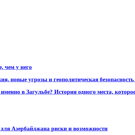
, чем у него
жия, новые угрозы и геополитическая безопасност
именно в Загульбе? История одного места, которо
для Азербайджана риски и возможности