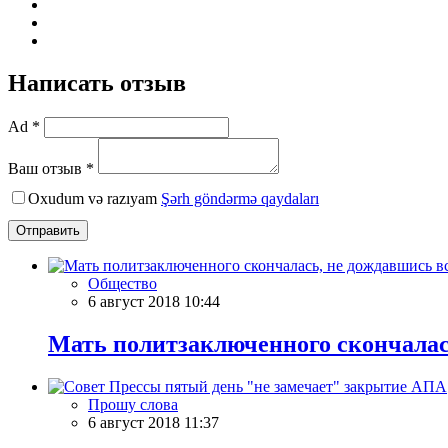
Написать отзыв
Ad *
Ваш отзыв *
Oxudum və razıyam
Şərh göndərmə qaydaları
Отправить
Общество
6 август 2018 10:44
Мать политзаключенного скончалас
Прошу слова
6 август 2018 11:37