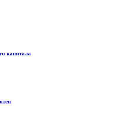
го капитала
ятен