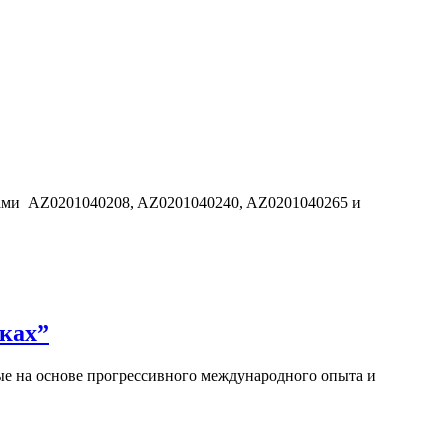
дами AZ0201040208, AZ0201040240, AZ0201040265 и
ках”
е на основе прогрессивного международного опыта и