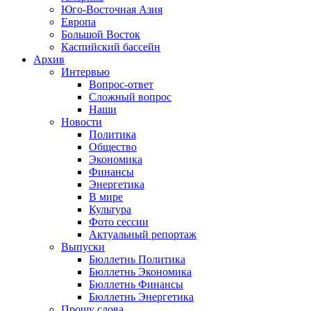
Юго-Восточная Азия
Европа
Большой Восток
Каспийский бассейн
Архив
Интервью
Вопрос-ответ
Сложный вопрос
Наши
Новости
Политика
Общество
Экономика
Финансы
Энергетика
В мире
Культура
Фото сессии
Актуальный репортаж
Выпуски
Бюллетнь Политика
Бюллетнь Экономика
Бюллетнь Финансы
Бюллетнь Энергетика
Прошу слова