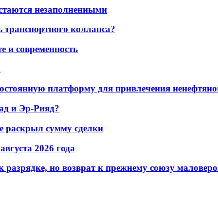
остаются незаполненными
ь транспортного коллапса?
е и современность
а
остоянную платформу для привлечения ненефтяно
ад и Эр-Рияд?
не раскрыл сумму сделки
 августа 2026 года
 разрядке, но возврат к прежнему союзу маловеро