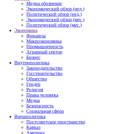
Медиа обозрение
Экономический обзор (нед.)
Политический обзор (нед.)
Экономический обзор (мес.)
Политический обзор (мес.)
Экономика
Финансы
Макроэкономика
Промышленность
Аграрный сектор
Бизнес
Внутриполитика
Законодательство
Госстроительство
Общество
Гендер
Религия
Права человека
Медиа
Безопасность
Социальная сфера
Внешполитика
Постсоветское пространство
Кавказ
Америка