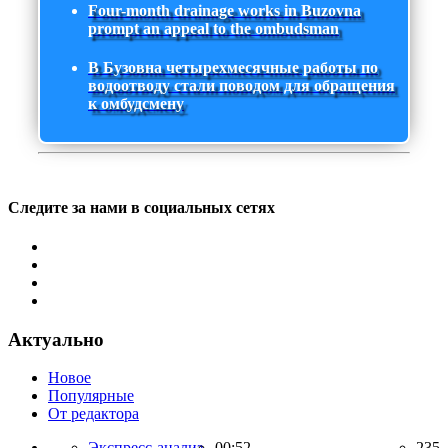
Four-month drainage works in Buzovna
prompt an appeal to the ombudsman
В Бузовна четырехмесячные работы по
водоотводу стали поводом для обращения
к омбудсмену
Следите за нами в социальных сетях
Актуально
Новое
Популярные
От редактора
Экспресс-анализ,
00:52
235