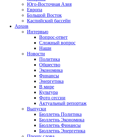
Юго-Восточная Азия
Европа
Большой Восток
Каспийский бассейн
Архив
Интервью
Вопрос-ответ
Сложный вопрос
Наши
Новости
Политика
Общество
Экономика
Финансы
Энергетика
В мире
Культура
Фото сессии
Актуальный репортаж
Выпуски
Бюллетнь Политика
Бюллетнь Экономика
Бюллетнь Финансы
Бюллетнь Энергетика
Прошу слова