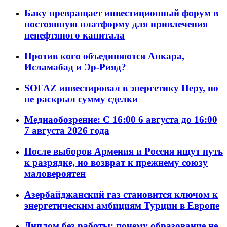
Баку превращает инвестиционный форум в
постоянную платформу для привлечения
ненефтяного капитала
Против кого объединяются Анкара,
Исламабад и Эр-Рияд?
SOFAZ инвестировал в энергетику Перу, но
не раскрыл сумму сделки
Медиаобозрение: С 16:00 6 августа до 16:00
7 августа 2026 года
После выборов Армения и Россия ищут путь
к разрядке, но возврат к прежнему союзу
маловероятен
Азербайджанский газ становится ключом к
энергетическим амбициям Турции в Европе
Диплом без работы: почему образование не