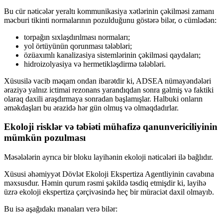
Bu cür nəticələr yeraltı kommunikasiya xətlərinin çəkilməsi zamanı
məcburi tikinti normalarının pozulduğunu göstərə bilər, o cümlədən:
torpağın sıxlaşdırılması normaları;
yol örtüyünün qorunması tələbləri;
özüaxımlı kanalizasiya sistemlərinin çəkilməsi qaydaları;
hidroizolyasiya və hermetikləşdirmə tələbləri.
Xüsusilə vacib məqam ondan ibarətdir ki, ADSEA nümayəndələri
əraziyə yalnız ictimai rezonans yarandıqdan sonra gəlmiş və faktiki
olaraq daxili araşdırmaya sonradan başlamışlar. Halbuki onların
əməkdaşları bu ərazidə hər gün olmuş və olmaqdadırlar.
Ekoloji risklər və təbiəti mühafizə qanunvericiliyinin
mümkün pozulması
Məsələlərin ayrıca bir bloku layihənin ekoloji nəticələri ilə bağlıdır.
Xüsusi əhəmiyyət Dövlət Ekoloji Ekspertiza Agentliyinin cavabına
məxsusdur. Həmin qurum rəsmi şəkildə təsdiq etmişdir ki, layihə
üzrə ekoloji ekspertiza çərçivəsində heç bir müraciət daxil olmayıb.
Bu isə aşağıdakı mənaları verə bilər: