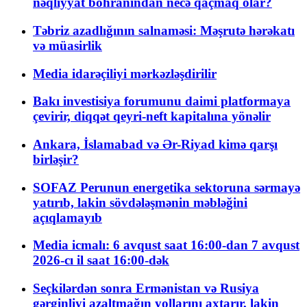
nəqliyyat böhranından necə qaçmaq olar?
Təbriz azadlığının salnaməsi: Məşrutə hərəkatı
və müasirlik
Media idarəçiliyi mərkəzləşdirilir
Bakı investisiya forumunu daimi platformaya
çevirir, diqqət qeyri-neft kapitalına yönəlir
Ankara, İslamabad və Ər-Riyad kimə qarşı
birləşir?
SOFAZ Perunun energetika sektoruna sərmayə
yatırıb, lakin sövdələşmənin məbləğini
açıqlamayıb
Media icmalı: 6 avqust saat 16:00-dan 7 avqust
2026-cı il saat 16:00-dək
Seçkilərdən sonra Ermənistan və Rusiya
gərginliyi azaltmağın yollarını axtarır, lakin