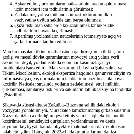
Aşkar edilmiş pozuntuların nəticələrinin aradan qaldırılması
üçün məcburi icra tədbirlərinin görülməsi;
Zədələnmiş yol və mühəndis infrastrukturunun ilkin
vəziyyətinə uyğun şəkildə tam bərpa olunması;
Qəza riski olan sahələrdə təxirəsalınmaz təhlükəsizlik
tədbirlərinin həyata keçirilməsi;
Aparılmış yoxlamaların nəticələrinin ictimaiyyətə açıq və
şəffaf formada təqdim edilməsi.
Mən bu məsələni tikinti mərhələsində qaldırmışdım, çünki işlərin
gedişi və məsul dövlət qurumlarının mövqeyi artıq yalnız yerli
sakinlərin deyil, yoldan istifadə edən hər kəsin üzləşəcəyi
problemlərə işarə edirdi. Mən yazırdım ki, layihə Şəhərsalma və
Tikinti Məcəlləsinin, ekoloji ekspertiza haqqında qanunvericiliyin və
informasiyaya çıxış normalarının tələblərinin pozulması ilə həyata
keçirilir. Nəticələr sırasında yolların zədələnməsi, ətraf mühitin
çirklənməsi, sanitariya riskləri və sakinlərin təhlükəsizliyinə təhdidlər
göstərilirdi.
Şikayətdə xüsusi diqqət Zağulba–Buzovna sahilindəki ekoloji
vəziyyətə yönəldilmişdi. Müraciətdə təmizlənməmiş çirkab sularının
Xəzər dənizinə axıdıldığını qeyd etmiş və müstəqil ekoloji auditin
keçirilməsini, təmizləyici qurğuların yoxlanılmasını və dəniz
suyunun keyfiyyəti barədə obyektiv məlumatların dərc edilməsini
tələb etmişdim. Həmçinin 2022-ci ildə qrunt sularının dənizə