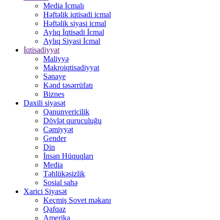
Media İcmalı
Həftəlik iqtisadi icmal
Həftəlik siyasi icmal
Aylıq İqtisadi İcmal
Aylıq Siyasi İcmal
İqtisadiyyat
Maliyyə
Makroiqtisadiyyat
Sənaye
Kənd təsərrüfatı
Biznes
Daxili siyasət
Qanunvericilik
Dövlət quruculuğu
Cəmiyyət
Gender
Din
İnsan Hüquqları
Media
Təhlükəsizlik
Sosial sahə
Xarici Siyasət
Keçmiş Sovet məkanı
Qafqaz
Amerika