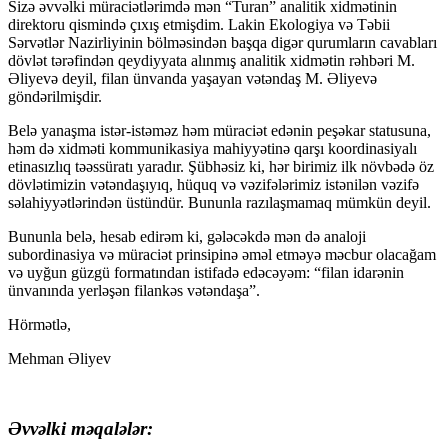
Sizə əvvəlki müraciətlərimdə mən “Turan” analitik xidmətinin
direktoru qismində çıxış etmişdim. Lakin Ekologiya və Təbii
Sərvətlər Nazirliyinin bölməsindən başqa digər qurumların cavabları
dövlət tərəfindən qeydiyyata alınmış analitik xidmətin rəhbəri M.
Əliyevə deyil, filan ünvanda yaşayan vətəndaş M. Əliyevə
göndərilmişdir.
Belə yanaşma istər-istəməz həm müraciət edənin peşəkar statusuna,
həm də xidməti kommunikasiya mahiyyətinə qarşı koordinasiyalı
etinasızlıq təəssüratı yaradır. Şübhəsiz ki, hər birimiz ilk növbədə öz
dövlətimizin vətəndaşıyıq, hüquq və vəzifələrimiz istənilən vəzifə
səlahiyyətlərindən üstündür. Bununla razılaşmamaq mümkün deyil.
Bununla belə, hesab edirəm ki, gələcəkdə mən də analoji
subordinasiya və müraciət prinsipinə əməl etməyə məcbur olacağam
və uyğun güzgü formatından istifadə edəcəyəm: “filan idarənin
ünvanında yerləşən filankəs vətəndaşa”.
Hörmətlə,
Mehman Əliyev
Əvvəlki məqalələr: