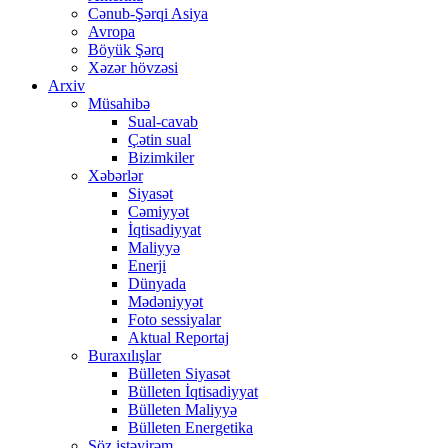
Cənub-Şərqi Asiya
Avropa
Böyük Şərq
Xəzər hövzəsi
Arxiv
Müsahibə
Sual-cavab
Çətin sual
Bizimkiler
Xəbərlər
Siyasət
Cəmiyyət
İqtisadiyyat
Maliyyə
Enerji
Dünyada
Mədəniyyət
Foto sessiyalar
Aktual Reportaj
Buraxılışlar
Bülleten Siyasət
Bülleten İqtisadiyyat
Bülleten Maliyyə
Bülleten Energetika
Söz istəyirəm