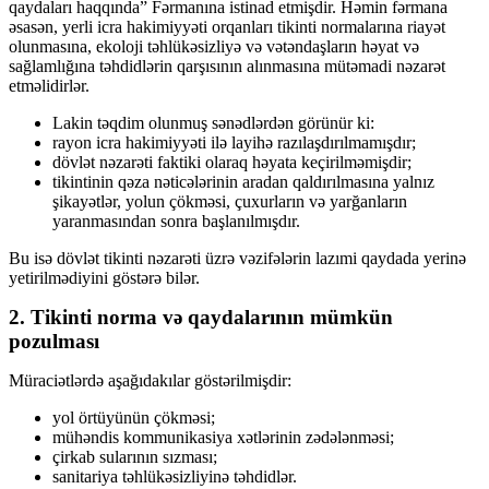
qaydaları haqqında” Fərmanına istinad etmişdir. Həmin fərmana
əsasən, yerli icra hakimiyyəti orqanları tikinti normalarına riayət
olunmasına, ekoloji təhlükəsizliyə və vətəndaşların həyat və
sağlamlığına təhdidlərin qarşısının alınmasına mütəmadi nəzarət
etməlidirlər.
Lakin təqdim olunmuş sənədlərdən görünür ki:
rayon icra hakimiyyəti ilə layihə razılaşdırılmamışdır;
dövlət nəzarəti faktiki olaraq həyata keçirilməmişdir;
tikintinin qəza nəticələrinin aradan qaldırılmasına yalnız
şikayətlər, yolun çökməsi, çuxurların və yarğanların
yaranmasından sonra başlanılmışdır.
Bu isə dövlət tikinti nəzarəti üzrə vəzifələrin lazımi qaydada yerinə
yetirilmədiyini göstərə bilər.
2. Tikinti norma və qaydalarının mümkün
pozulması
Müraciətlərdə aşağıdakılar göstərilmişdir:
yol örtüyünün çökməsi;
mühəndis kommunikasiya xətlərinin zədələnməsi;
çirkab sularının sızması;
sanitariya təhlükəsizliyinə təhdidlər.