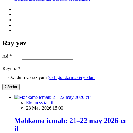
Rəy yaz
Ad *
Rəyiniz *
Oxudum və razıyam
Şərh göndərmə qaydaları
Göndər
Ekspress təhlil
23 May 2026 15:00
Məhkəmə icmalı: 21–22 may 2026-cı
il