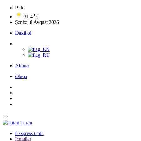
Bakı
0
31.4
C
Şənbə, 8 Avqust 2026
Daxil ol
Abunə
Əlaqə
Turan
Ekspress təhlil
İcmallar