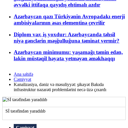
əvvəlki ittifaqa qayıdış ehtimalı azdır
Azərbaycan qazı Türkiyənin Avropadakı enerji
ambisiyalarının əsas elementinə çevrilir
Diplom var, iş yoxdur: Azərbaycanda təhsil
niyə gənclərin məşğulluğuna təminat vermir?
Azərbaycan minimumu: yaşamağı təmin edən,
lakin müstəqil həyata yetməyən əməkhaqqı
Ana səhifə
Cəmiyyət
Kanalizasiya, dəniz və məsuliyyət: şikayət Bakıda
infrastruktur nəzarəti problemlərini necə üzə çıxardı
Sİ tərəfindən yaradılıb
Cəmiyyət