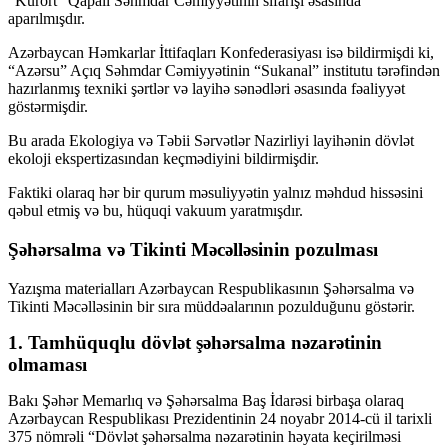
“Kurort” Qapalı Səhmdar Cəmiyyətinin sifarişi əsasında
aparılmışdır.
Azərbaycan Həmkarlar İttifaqları Konfederasiyası isə bildirmişdi ki,
“Azərsu” Açıq Səhmdar Cəmiyyətinin “Sukanal” institutu tərəfindən
hazırlanmış texniki şərtlər və layihə sənədləri əsasında fəaliyyət
göstərmişdir.
Bu arada Ekologiya və Təbii Sərvətlər Nazirliyi layihənin dövlət
ekoloji ekspertizasından keçmədiyini bildirmişdir.
Faktiki olaraq hər bir qurum məsuliyyətin yalnız məhdud hissəsini
qəbul etmiş və bu, hüquqi vakuum yaratmışdır.
Şəhərsalma və Tikinti Məcəlləsinin pozulması
Yazışma materialları Azərbaycan Respublikasının Şəhərsalma və
Tikinti Məcəlləsinin bir sıra müddəalarının pozulduğunu göstərir.
1. Tamhüquqlu dövlət şəhərsalma nəzarətinin
olmaması
Bakı Şəhər Memarlıq və Şəhərsalma Baş İdarəsi birbaşa olaraq
Azərbaycan Respublikası Prezidentinin 24 noyabr 2014-cü il tarixli
375 nömrəli “Dövlət şəhərsalma nəzarətinin həyata keçirilməsi