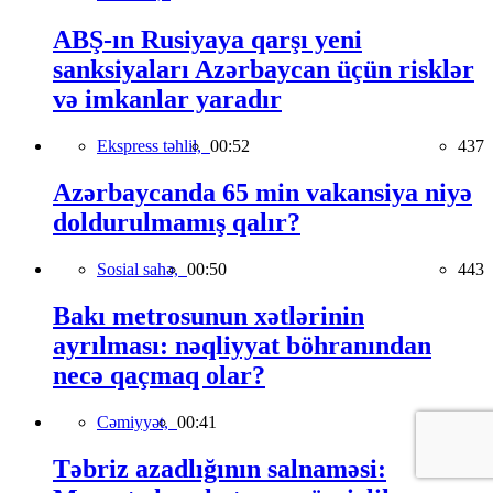
ABŞ-ın Rusiyaya qarşı yeni
sanksiyaları Azərbaycan üçün risklər
və imkanlar yaradır
Ekspress təhlil,
00:52
437
Azərbaycanda 65 min vakansiya niyə
doldurulmamış qalır?
Sosial sahə,
00:50
443
Bakı metrosunun xətlərinin
ayrılması: nəqliyyat böhranından
necə qaçmaq olar?
Cəmiyyət,
00:41
367
Təbriz azadlığının salnaməsi: