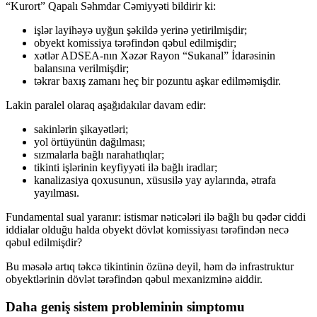
“Kurort” Qapalı Səhmdar Cəmiyyəti bildirir ki:
işlər layihəyə uyğun şəkildə yerinə yetirilmişdir;
obyekt komissiya tərəfindən qəbul edilmişdir;
xətlər ADSEA-nın Xəzər Rayon “Sukanal” İdarəsinin
balansına verilmişdir;
təkrar baxış zamanı heç bir pozuntu aşkar edilməmişdir.
Lakin paralel olaraq aşağıdakılar davam edir:
sakinlərin şikayətləri;
yol örtüyünün dağılması;
sızmalarla bağlı narahatlıqlar;
tikinti işlərinin keyfiyyəti ilə bağlı iradlar;
kanalizasiya qoxusunun, xüsusilə yay aylarında, ətrafa
yayılması.
Fundamental sual yaranır: istismar nəticələri ilə bağlı bu qədər ciddi
iddialar olduğu halda obyekt dövlət komissiyası tərəfindən necə
qəbul edilmişdir?
Bu məsələ artıq təkcə tikintinin özünə deyil, həm də infrastruktur
obyektlərinin dövlət tərəfindən qəbul mexanizminə aiddir.
Daha geniş sistem probleminin simptomu