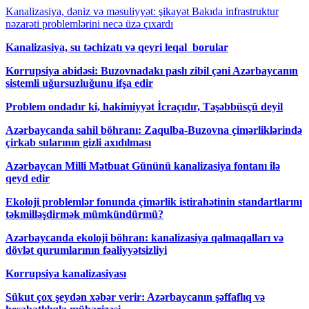
Kanalizasiya, dəniz və məsuliyyət: şikayət Bakıda infrastruktur
nəzarəti problemlərini necə üzə çıxardı
Kanalizasiya, su təchizatı və qeyri leqal borular
Korrupsiya abidəsi: Buzovnadakı paslı zibil çəni Azərbaycanın
sistemli uğursuzluğunu ifşa edir
Problem ondadır ki, hakimiyyət İcraçıdır, Təşəbbüsçü deyil
Azərbaycanda sahil böhranı: Zaqulba-Buzovna çimərliklərində
çirkab sularının gizli axıdılması
Azərbaycan Milli Mətbuat Gününü kanalizasiya fontanı ilə
qeyd edir
Ekoloji problemlər fonunda çimərlik istirahətinin standartlarını
təkmilləşdirmək mümkündürmü?
Azərbaycanda ekoloji böhran: kanalizasiya qalmaqalları və
dövlət qurumlarının fəaliyyətsizliyi
Korrupsiya kanalizasiyası
Sükut çox şeydən xəbər verir: Azərbaycanın şəffaflıq və