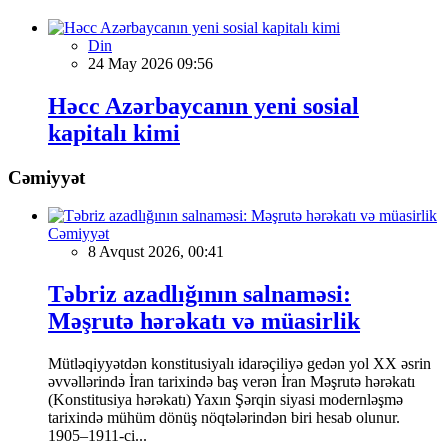
Din
24 May 2026 09:56
Həcc Azərbaycanın yeni sosial
kapitalı kimi
Cəmiyyət
Cəmiyyət
8 Avqust 2026, 00:41
Təbriz azadlığının salnaməsi:
Məşrutə hərəkatı və müasirlik
Mütləqiyyətdən konstitusiyalı idarəçiliyə gedən yol XX əsrin
əvvəllərində İran tarixində baş verən İran Məşrutə hərəkatı
(Konstitusiya hərəkatı) Yaxın Şərqin siyasi modernləşmə
tarixində mühüm dönüş nöqtələrindən biri hesab olunur.
1905–1911-ci...