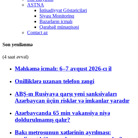
ASTNA
İqtisadiyyat Göstəriciləri
Siyası Monitorinq
Bazarların icmalı
Qarabağ münaqişəsi
Contact az
Son yenilənmə
(4 saat əvvəl)
Məhkəmə icmalı: 6–7 avqust 2026-cı il
Onilliklərə uzanan telefon zəngi
ABŞ-ın Rusiyaya qarşı yeni sanksiyaları
Azərbaycan üçün risklər və imkanlar yaradır
Azərbaycanda 65 min vakansiya niyə
doldurulmamış qalır?
Bakı metrosunun xətlərinin ayrılması: