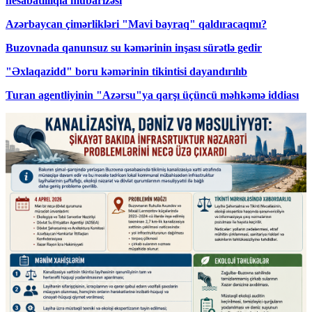
hesabatlılıqla mübarizəsi
Azərbaycan çimərlikləri "Mavi bayraq" qaldıracaqmı?
Buzovnada qanunsuz su kəmərinin inşası sürətlə gedir
"Əxlaqazidd" boru kəmərinin tikintisi dayandırılıb
Turan agentliyinin "Azərsu"ya qarşı üçüncü məhkəmə iddiası