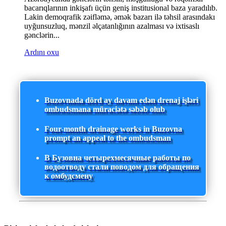
bacarıqlarının inkişafı üçün geniş institusional baza yaradılıb.
Lakin demoqrafik zəifləmə, əmək bazarı ilə təhsil arasındakı
uyğunsuzluq, mənzil əlçatanlığının azalması və ixtisaslı
gənclərin...
Ardını oxu
Buzovnada dörd ay davam edən drenaj işləri
ombudsmana müraciətə səbəb olub
Four-month drainage works in Buzovna
prompt an appeal to the ombudsman
В Бузовна четырехмесячные работы по
водоотводу стали поводом для обращения
к омбудсмену