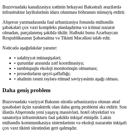
Buzovnadakı kanalizasiya xəttinin hekayəsi Bakıətrafı ərazilərdə
infrastruktur layihələrinin idarə olunması böhranını nümayiş etdirir.
Abşeron yarımadasında fəal urbanizasiya fonunda mühəndis
şəbəkələri çox vaxt kompleks planlaşdırma və ictimai nəzarət
olmadan, parçalanmış şəkildə tikilir. Halbuki bunu Azərbaycan
Respublikasının Şəhərsalma və Tikinti Məcəlləsi tələb edir.
Nəticədə aşağıdakılar yaranır:
• səlahiyyət münaqişələri;
• qurumlar arasında zəif koordinasiya;
• tamhüquqlu ekoloji monitorinqin olmaması;
• prosedurların qeyri-şəffaflığı;
• əhalinin rəsmi rəylərə etimad səviyyəsinin aşağı olması.
Daha geniş problem
Buzovnadakı vəziyyət Bakının sürətlə urbanizasiya olunan ətraf
qəsəbələri üçün xarakterik olan daha geniş problemi əks etdirir. Son
illərdə Abşeronda yeni yaşayış massivləri, hotel obyektləri və
sanatoriya infrastrukturu fəal şəkildə inkişaf etmişdir. Lakin
mühəndis kommunikasiya sistemlərinin və ekoloji nəzarətin inkişafı
çox vaxt tikinti sürətindən geri qalmışdır.