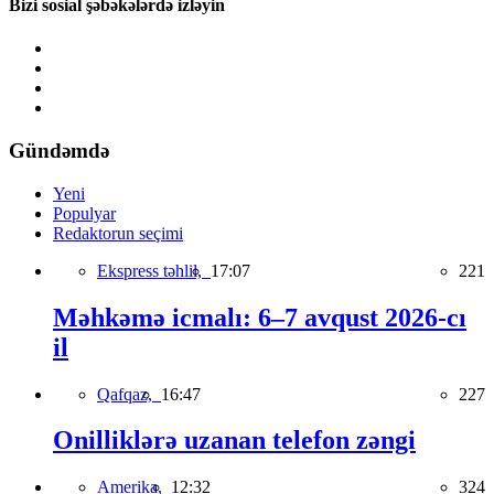
Bizi sosial şəbəkələrdə izləyin
Gündəmdə
Yeni
Populyar
Redaktorun seçimi
Ekspress təhlil,
17:07
221
Məhkəmə icmalı: 6–7 avqust 2026-cı
il
Qafqaz,
16:47
227
Onilliklərə uzanan telefon zəngi
Amerika,
12:32
324