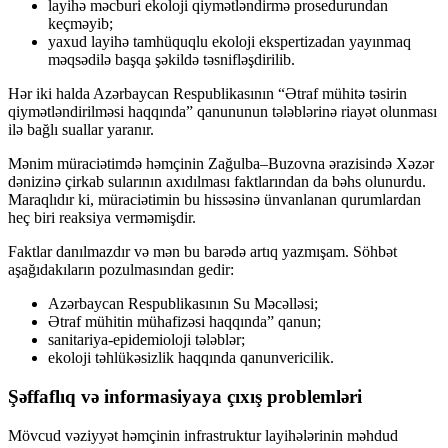
layihə məcburi ekoloji qiymətləndirmə prosedurundan
keçməyib;
yaxud layihə tamhüquqlu ekoloji ekspertizadan yayınmaq
məqsədilə başqa şəkildə təsnifləşdirilib.
Hər iki halda Azərbaycan Respublikasının “Ətraf mühitə təsirin
qiymətləndirilməsi haqqında” qanununun tələblərinə riayət olunması
ilə bağlı suallar yaranır.
Mənim müraciətimdə həmçinin Zağulba–Buzovna ərazisində Xəzər
dənizinə çirkab sularının axıdılması faktlarından da bəhs olunurdu.
Maraqlıdır ki, müraciətimin bu hissəsinə ünvanlanan qurumlardan
heç biri reaksiya verməmişdir.
Faktlar danılmazdır və mən bu barədə artıq yazmışam. Söhbət
aşağıdakıların pozulmasından gedir:
Azərbaycan Respublikasının Su Məcəlləsi;
Ətraf mühitin mühafizəsi haqqında” qanun;
sanitariya-epidemioloji tələblər;
ekoloji təhlükəsizlik haqqında qanunvericilik.
Şəffaflıq və informasiyaya çıxış problemləri
Mövcud vəziyyət həmçinin infrastruktur layihələrinin məhdud