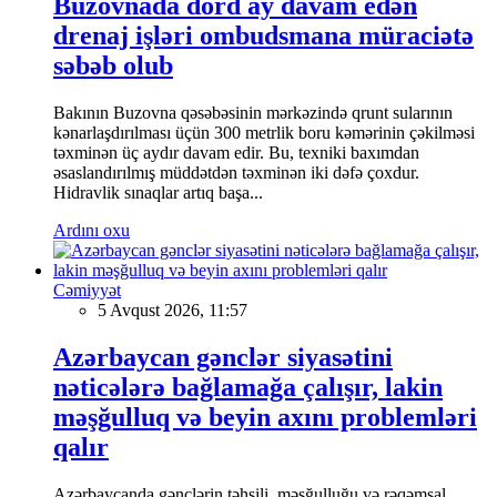
Buzovnada dörd ay davam edən
drenaj işləri ombudsmana müraciətə
səbəb olub
Bakının Buzovna qəsəbəsinin mərkəzində qrunt sularının
kənarlaşdırılması üçün 300 metrlik boru kəmərinin çəkilməsi
təxminən üç aydır davam edir. Bu, texniki baxımdan
əsaslandırılmış müddətdən təxminən iki dəfə çoxdur.
Hidravlik sınaqlar artıq başa...
Ardını oxu
Cəmiyyət
5 Avqust 2026, 11:57
Azərbaycan gənclər siyasətini
nəticələrə bağlamağa çalışır, lakin
məşğulluq və beyin axını problemləri
qalır
Azərbaycanda gənclərin təhsili, məşğulluğu və rəqəmsal