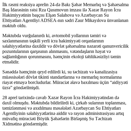
İlk rəsmi reaksiya aprelin 24-də Bakı Şəhər Memarlıq və Şəhərsalma
Baş İdarəsinin rəisi Rza Qasımovun imzası ilə Xəzər Rayon İcra
Hakimiyyətinin başçısı Elşən Salahova və Azərbaycan Su
Ehtiyatları Agentliyi ADSEA-nın sədri Zaur Mikayılova ünvanlanan
məktub oldu.
Məktubda vurğulanırdı ki, avtomobil yollarının təmiri və
saxlanmasının təşkili yerli icra hakimiyyəti orqanlarının
səlahiyyətlərinə daxildir və dövlət şəhərsalma nəzarəti qanunvericilik
pozuntularının qarşısının alınmasını, vətəndaşların həyat və
sağlamlığının qorunmasını, həmçinin ekoloji təhlükəsizliyi təmin
etməlidir.
Sənəddə həmçinin qeyd edilirdi ki, su təchizatı və kanalizasiya
müəssisələri dövlət tikinti standartlarına və memarlıq normalarına
riayət etməyə borcludurlar. Müraciət əlavə baxılması üçün “aidiyyəti
üzrə” göndərilmişdi.
28 aprel tarixində cavab Xəzər Rayon İcra Hakimiyyətindən də
daxil olmuşdu. Məktubda bildirilirdi ki, çirkab sularının toplanması,
təmizlənməsi və axıdılması məsələləri Azərbaycan Su Ehtiyatları
Agentliyinin səlahiyyətlərinə aiddir və rayon administrasiyası artıq
müvafiq müraciəti Böyük Şəhərlərin Birləşmiş Su Təchizatı
Xidmətinə göndərmişdir.