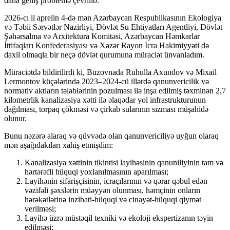
daha geniş problemə çevrilib.
2026-cı il aprelin 4-də mən Azərbaycan Respublikasının Ekologiya
və Təbii Sərvətlər Nazirliyi, Dövlət Su Ehtiyatları Agentliyi, Dövlət
Şəhərsalma və Arxitektura Komitəsi, Azərbaycan Həmkarlar
İttifaqları Konfederasiyası və Xəzər Rayon İcra Hakimiyyəti də
daxil olmaqla bir neçə dövlət qurumuna müraciət ünvanladım.
Müraciətdə bildirilirdi ki, Buzovnada Ruhulla Axundov və Mixail
Lermontov küçələrində 2023–2024-cü illərdə qanunvericilik və
normativ aktların tələblərinin pozulması ilə inşa edilmiş təxminən 2,7
kilometrlik kanalizasiya xətti ilə əlaqədar yol infrastrukturunun
dağılması, torpaq çökməsi və çirkab sularının sızması müşahidə
olunur.
Bunu nəzərə alaraq və qüvvədə olan qanunvericiliyə uyğun olaraq
mən aşağıdakıları xahiş etmişdim:
Kanalizasiya xəttinin tikintisi layihəsinin qanuniliyinin tam və
hərtərəfli hüquqi yoxlanılmasının aparılması;
Layihənin sifarişçisinin, icraçılarının və qərar qəbul edən
vəzifəli şəxslərin müəyyən olunması, həmçinin onların
hərəkətlərinə inzibati-hüquqi və cinayət-hüquqi qiymət
verilməsi;
Layihə üzrə müstəqil texniki və ekoloji ekspertizanın təyin
edilməsi;