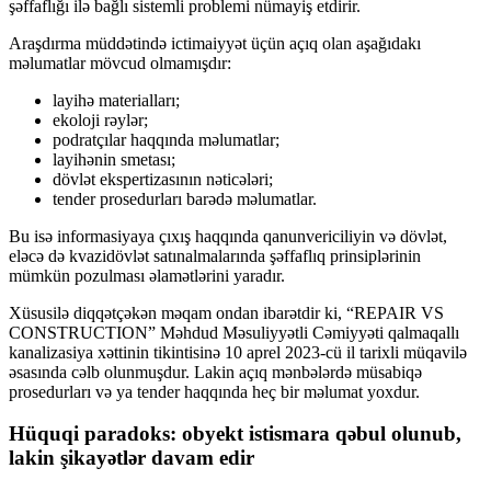
şəffaflığı ilə bağlı sistemli problemi nümayiş etdirir.
Araşdırma müddətində ictimaiyyət üçün açıq olan aşağıdakı
məlumatlar mövcud olmamışdır:
layihə materialları;
ekoloji rəylər;
podratçılar haqqında məlumatlar;
layihənin smetası;
dövlət ekspertizasının nəticələri;
tender prosedurları barədə məlumatlar.
Bu isə informasiyaya çıxış haqqında qanunvericiliyin və dövlət,
eləcə də kvazidövlət satınalmalarında şəffaflıq prinsiplərinin
mümkün pozulması əlamətlərini yaradır.
Xüsusilə diqqətçəkən məqam ondan ibarətdir ki, “REPAIR VS
CONSTRUCTION” Məhdud Məsuliyyətli Cəmiyyəti qalmaqallı
kanalizasiya xəttinin tikintisinə 10 aprel 2023-cü il tarixli müqavilə
əsasında cəlb olunmuşdur. Lakin açıq mənbələrdə müsabiqə
prosedurları və ya tender haqqında heç bir məlumat yoxdur.
Hüquqi paradoks: obyekt istismara qəbul olunub,
lakin şikayətlər davam edir