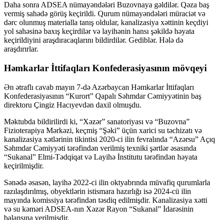
Daha sonra ADSEA nümayəndələri Buzovnaya gəldilər. Qəza baş
vermiş sahədə görüş keçirildi. Qurum nümayəndələri müraciət və
dərc olunmuş materialla tanış oldular, kanalizasiya xəttinin keçdiyi
yol sahəsinə baxış keçirdilər və layihənin hansı şəkildə həyata
keçirildiyini araşdıracaqlarını bildirdilər. Gediblər. Hələ də
araşdırırlar.
Həmkarlar İttifaqları Konfederasiyasının mövqeyi
Ən ətraflı cavab mayın 7-də Azərbaycan Həmkarlar İttifaqları
Konfederasiyasının “Kurort” Qapalı Səhmdar Cəmiyyətinin baş
direktoru Çingiz Hacıyevdən daxil olmuşdu.
Məktubda bildirilirdi ki, “Xəzər” sanatoriyası və “Buzovna”
Fizioterapiya Mərkəzi, keçmiş “Şəki” üçün xarici su təchizatı və
kanalizasiya xətlərinin tikintisi 2020-ci ilin fevralında “Azərsu” Açıq
Səhmdar Cəmiyyəti tərəfindən verilmiş texniki şərtlər əsasında
“Sukanal” Elmi-Tədqiqat və Layihə İnstitutu tərəfindən həyata
keçirilmişdir.
Sənədə əsasən, layihə 2022-ci ilin oktyabrında müvafiq qurumlarla
razılaşdırılmış, obyektlərin istismara hazırlığı isə 2024-cü ilin
mayında komissiya tərəfindən təsdiq edilmişdir. Kanalizasiya xətti
və su kəməri ADSEA-nın Xəzər Rayon “Sukanal” İdarəsinin
balansına verilmişdir.