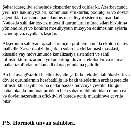
Şəhər idarəçiliyi sahəsində ekspertlər qeyd edirlər ki, Azərbaycanda
yerli icra hakimiyyətləri, kommunal strukturlar, podratçılar və dövlət
agentlikləri arasında parçalanmış məsuliyyət sistemi qalmaqdadır.
Nəticədə sakinlər tez-tez müxtəlif qurumların müraciətləri bir-birinə
yönləndirdiyi və konkret məsuliyyətin müəyyən edilməsinin aylarla
uzandığı vəziyyətlə üzləşirlər.
Abşeronun sahilyanı qəsəbələri üçün problem həm də ekoloji ölçüyə
malikdir. Xəzər dənizinin çirkab suları ilə çirklənməsi məsələsi,
xüsusilə yay mövsümündə kanalizasiya sistemləri və sahil
infrastrukturu üzərində yükün artdığı dövrdə, ekoloqlar və ictimai
fəallar tərəfindən mütəmadi olaraq gündəmə gətirilir.
Bu hekayə göstərir ki, ictimaiyyətin şəffaflıq, ekoloji təhlükəsizlik və
dövlət qurumlarının hesabatlılığı ilə bağlı tələblərinin artdığı şəraitdə
infrastruktur layihələri nə qədər həssas mövzuya çevrilir. Bu gün
hətta lokal kommunal problem belə şəhər mühitinin idarə olunması
və dövlət nəzarətinin effektivliyi barədə geniş müzakirəyə çevrilə
bilər.
P.S. Hörmətli ünvan sahibləri,