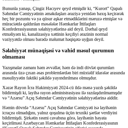
Bununla yanaşı, Çingiz Hacıyev qeyd etmişdir ki, “Kurort” Qapalı
Səhmdar Cəmiyyətinin əməkdaşları əraziyə yenidən baxış keçirərək
heç bir pozuntu və ya qüsur aşkar etmədiklərini məruzə etmişlər və
müraciətdə qaldırılan məsələlər Həmkarlar İttifaqları
Konfederasiyasının səlahiyyətlərinə aid deyil. Dərhal qeyd
etməliyəm ki, kanalizasiya xəttinin keçdiyi ərazinin normal
vəziyyətdə olması barədə məlumat həqiqətə uyğun deyil.
Səlahiyyət münaqişəsi və vahid məsul qurumun
olmaması
Yazışmalar zamanı həm əvvəllər, həm də indi dövlət qurumları
arasında üzə çıxan əsas problemlərdən biri müxtəlif idarələr arasında
məsuliyyətin faktiki şəkildə yayındırılması olmuşdur.
Xəzər Rayon İcra Hakimiyyəti 2024-cü ildə mənə yazılı şəkildə
bildirmişdi ki, layihə rayon administrasiyası ilə razılaşdırılmamışdır
və “Azərsu” Açıq Səhmdar Cəmiyyətinin səlahiyyətlərinə aiddir.
Həmin dövrdə “Azərsu” Açıq Səhmdar Cəmiyyəti isə layihənin
icraçısı olmadığını, yalnız qoşulma üçün texniki şərtlər verdiyini
bildirmişdi. Şirkətin rəsmi cavabına görə, layihənin həyata
keçirilməsi Azərbaycan Həmkarlar İttifaqları Konfederasiyasının