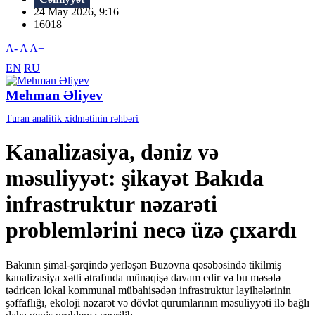
24 May 2026, 9:16
16018
A-
A
A+
EN
RU
Mehman Əliyev
Turan analitik xidmətinin rəhbəri
Kanalizasiya, dəniz və
məsuliyyət: şikayət Bakıda
infrastruktur nəzarəti
problemlərini necə üzə çıxardı
Bakının şimal-şərqində yerləşən Buzovna qəsəbəsində tikilmiş
kanalizasiya xətti ətrafında münaqişə davam edir və bu məsələ
tədricən lokal kommunal mübahisədən infrastruktur layihələrinin
şəffaflığı, ekoloji nəzarət və dövlət qurumlarının məsuliyyəti ilə bağlı