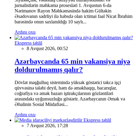
jurnalistlərin məhkəmə prosesləri 1. Avqustun 6-da
Nərimanov Rayon Məhkəməsində hakim Gültəkin
Əsədovanın sədrliyi ilə həbsdə olan ictimai fəal Nicat İbrahim
barəsində onun saxlanıldığı 10 saylı...
Ardını oxu
Ekspress təhlil
8 Avqust 2026, 00:52
Azərbaycanda 65 min vakansiya niyə
doldurulmamış qalır?
Dövlət məşğulluq sistemində yüksək göstərici təkcə işçi
qüvvəsinə tələbi deyil, həm də əməkhaqqı, bacarıqlar,
coğrafiya və əmək bazarı iştirakçılarının gözləntiləri
arasındakı uyğunsuzluğu göstərir. Azərbaycanın Əmək və
Əhalinin Sosial Müdafiəsi...
Ardını oxu
Ekspress təhlil
7 Avqust 2026, 17:28