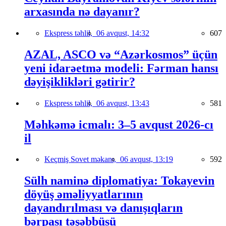
arxasında nə dayanır?
Ekspress təhlil,
06 avqust, 14:32
607
AZAL, ASCO və “Azərkosmos” üçün
yeni idarəetmə modeli: Fərman hansı
dəyişiklikləri gətirir?
Ekspress təhlil,
06 avqust, 13:43
581
Məhkəmə icmalı: 3–5 avqust 2026-cı
il
Keçmiş Sovet məkanı,
06 avqust, 13:19
592
Sülh naminə diplomatiya: Tokayevin
döyüş əməliyyatlarının
dayandırılması və danışıqların
bərpası təşəbbüsü