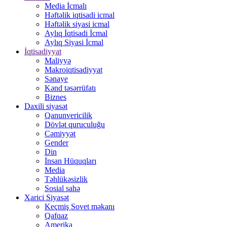
Media İcmalı
Həftəlik iqtisadi icmal
Həftəlik siyasi icmal
Aylıq İqtisadi İcmal
Aylıq Siyasi İcmal
İqtisadiyyat
Maliyyə
Makroiqtisadiyyat
Sənaye
Kənd təsərrüfatı
Biznes
Daxili siyasət
Qanunvericilik
Dövlət quruculuğu
Cəmiyyət
Gender
Din
İnsan Hüquqları
Media
Təhlükəsizlik
Sosial sahə
Xarici Siyasət
Keçmiş Sovet məkanı
Qafqaz
Amerika