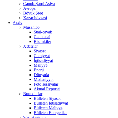
Cənub-Şərqi Asiya
Avropa
Böyük Şərq
Xəzər hövzəsi
Arxiv
Müsahibə
Sual-cavab
Çətin sual
Bizimkiler
Xəbərlər
Siyasət
Cəmiyyət
İqtisadiyyat
Maliyyə
Enerji
Dünyada
Mədəniyyət
Foto sessiyalar
Aktual Reportaj
Buraxılışlar
Bülleten Siyasət
Bülleten İqtisadiyyat
Bülleten Maliyyə
Bülleten Energetika
Söz istəyirəm