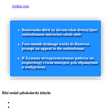
Ardını oxu
Buzovnada dörd ay davam edən drenaj işləri
ombudsmana müraciətə səbəb olub
Four-month drainage works in Buzovna
prompt an appeal to the ombudsman
В Бузовна четырехмесячные работы по
водоотводу стали поводом для обращения
к омбудсмену
Bizi sosial şəbəkələrdə izləyin