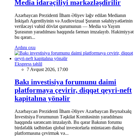
Media idarəçiliyi mərkəzləşdirilir
Azərbaycan Prezidenti İlham Əliyev ləğv edilən Medianın
İnkişafı Agentliyinin və Audiovizual Şuranın səlahiyyətlərinin
veriləcəyi vahid dövlət qurumunun — Media və Yayım
Şurasının yaradılması haqqında fərman imzalayıb. Hakimiyyət
bu qərarı...
Ardını oxu
Ekspress təhlil
7 Avqust 2026, 17:00
Bakı investisiya forumunu daimi
platformaya çevirir, diqqət qeyri-neft
kapitalına yönəlir
Azərbaycan Prezidenti İlham Əliyev Azərbaycan Beynəlxalq
İnvestisiya Forumunun Təşkilat Komitəsinin yaradılması
haqqında sərəncam imzalayıb. Bu qərar Bakının forumu
birdəfəlik tədbirdən qlobal investorlarla müntəzəm dialoq
platformasına çevirmək və...