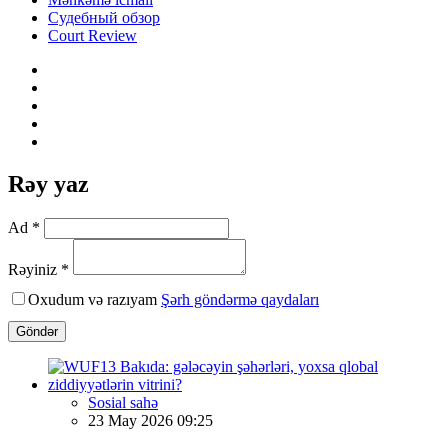
Судебный обзор
Court Review
Rəy yaz
Ad *
Rəyiniz *
Oxudum və razıyam
Şərh göndərmə qaydaları
Göndər
Sosial sahə
23 May 2026 09:25