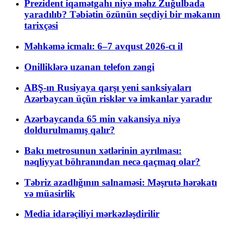
Prezident iqamətgahı niyə məhz Zuğulbada
yaradılıb? Təbiətin özünün seçdiyi bir məkanın
tarixçəsi
Məhkəmə icmalı: 6–7 avqust 2026-cı il
Onilliklərə uzanan telefon zəngi
ABŞ-ın Rusiyaya qarşı yeni sanksiyaları
Azərbaycan üçün risklər və imkanlar yaradır
Azərbaycanda 65 min vakansiya niyə
doldurulmamış qalır?
Bakı metrosunun xətlərinin ayrılması:
nəqliyyat böhranından necə qaçmaq olar?
Təbriz azadlığının salnaməsi: Məşrutə hərəkatı
və müasirlik
Media idarəçiliyi mərkəzləşdirilir