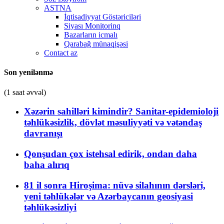
ASTNA
İqtisadiyyat Göstəriciləri
Siyası Monitorinq
Bazarların icmalı
Qarabağ münaqişəsi
Contact az
Son yenilənmə
(1 saat əvvəl)
Xəzərin sahilləri kimindir? Sanitar-epidemioloji
təhlükəsizlik, dövlət məsuliyyəti və vətəndaş
davranışı
Qonşudan çox istehsal edirik, ondan daha
baha alırıq
81 il sonra Hiroşima: nüvə silahının dərsləri,
yeni təhlükələr və Azərbaycanın geosiyasi
təhlükəsizliyi