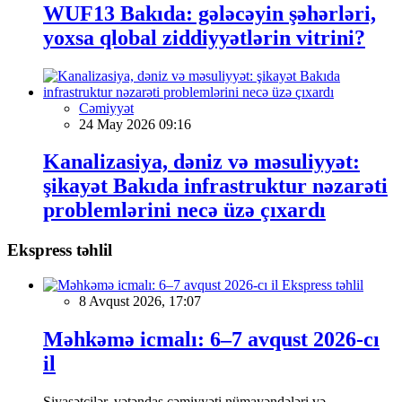
WUF13 Bakıda: gələcəyin şəhərləri,
yoxsa qlobal ziddiyyətlərin vitrini?
Cəmiyyət
24 May 2026 09:16
Kanalizasiya, dəniz və məsuliyyət:
şikayət Bakıda infrastruktur nəzarəti
problemlərini necə üzə çıxardı
Ekspress təhlil
Ekspress təhlil
8 Avqust 2026, 17:07
Məhkəmə icmalı: 6–7 avqust 2026-cı
il
Siyasətçilər, vətəndaş cəmiyyəti nümayəndələri və