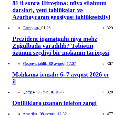
81 il sonra Hiroşima: nüvə silahının
dərsləri, yeni təhlükələr və
Azərbaycanın geosiyasi təhlükəsizliyi
Cəmiyyət,
01:26
329
Prezident iqamətgahı niyə məhz
Zuğulbada yaradılıb? Təbiətin
özünün seçdiyi bir məkanın tarixçəsi
Ekspress təhlil,
08 avqust, 17:07
367
Məhkəmə icmalı: 6–7 avqust 2026-cı
il
Qafqaz,
08 avqust, 16:47
328
Onilliklərə uzanan telefon zəngi
Amerika,
08 avqust, 12:32
477