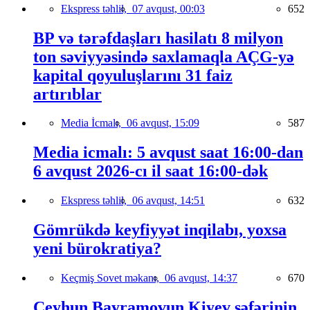
Ekspress təhlil,
07 avqust, 00:03
652
BP və tərəfdaşları hasilatı 8 milyon
ton səviyyəsində saxlamaqla AÇG-yə
kapital qoyuluşlarını 31 faiz
artırıblar
Media İcmalı,
06 avqust, 15:09
587
Media icmalı: 5 avqust saat 16:00-dan
6 avqust 2026-cı il saat 16:00-dək
Ekspress təhlil,
06 avqust, 14:51
632
Gömrükdə keyfiyyət inqilabı, yoxsa
yeni bürokratiya?
Keçmiş Sovet məkanı,
06 avqust, 14:37
670
Ceyhun Bayramovun Kiyev səfərinin