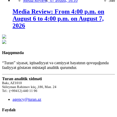
Media Review,
07 avqust, 16:10
546
Media Review: From 4:00 p.m. on
August 6 to 4:00 p.m. on August 7,
2026
Haqqımızda
“Turan” siyasət, iqtisadiyyat və cəmiyyət həyatının qovuşuğunda
fəaliyyət göstərən müstəqil analitik qurumdur.
Turan analitik xidməti
Bakı, AZ1010
Süleyman Rəhimov küç.,186, Mən. 24
Tel.: (+99412) 440 11 96
agency@turan.az
Faydalı