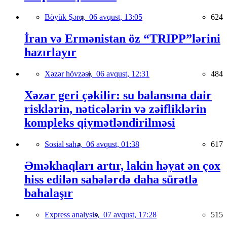
Böyük Şərq,
06 avqust, 13:05
624
İran və Ermənistan öz “TRIPP”lərini
hazırlayır
Xəzər hövzəsi,
06 avqust, 12:31
484
Xəzər geri çəkilir: su balansına dair
risklərin, nəticələrin və zəifliklərin
kompleks qiymətləndirilməsi
Sosial sahə,
06 avqust, 01:38
617
Əməkhaqları artır, lakin həyat ən çox
hiss edilən sahələrdə daha sürətlə
bahalaşır
Express analysis,
07 avqust, 17:28
515