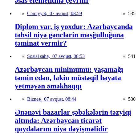
əsas elementinə çevrilir
Cəmiyyət,
07 avqust, 08:59
535
Diplom var, iş yoxdur: Azərbaycanda
təhsil niyə gənclərin məşğulluğuna
təminat vermir?
Sosial sahə,
07 avqust, 08:53
541
Azərbaycan minimumu: yaşamağı
təmin edən, lakin müstəqil həyata
yetməyən əməkhaqqı
Biznes,
07 avqust, 08:44
530
Ənənəvi bazarlar şəbəkələrin təzyiqi
altında: Azərbaycan ticarət
qaydalarını niyə dəyişməlidir