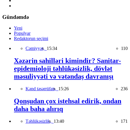
Gündəmdə
Yeni
Populyar
Redaktorun seçimi
Cəmiyyət,
15:34
110
Xəzərin sahilləri kimindir? Sanitar-
epidemioloji təhlükəsizlik, dövlət
məsuliyyəti və vətəndaş davranışı
Kənd təsərrüfatı,
15:26
236
Qonşudan çox istehsal edirik, ondan
daha baha alırıq
Təhlükəsizlik,
13:40
171