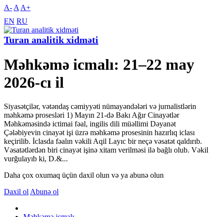
A-
A
A+
EN
RU
Turan analitik xidməti
Məhkəmə icmalı: 21–22 may
2026-cı il
Siyasətçilər, vətəndaş cəmiyyəti nümayəndələri və jurnalistlərin
məhkəmə prosesləri 1) Mayın 21-də Bakı Ağır Cinayətlər
Məhkəməsində ictimai fəal, ingilis dili müəllimi Dəyanət
Çələbiyevin cinayət işi üzrə məhkəmə prosesinin hazırlıq iclası
keçirilib. İclasda fəalın vəkili Aqil Layıc bir neçə vəsatət qaldırıb.
Vəsatətlərdən biri cinayət işinə xitam verilməsi ilə bağlı olub. Vəkil
vurğulayıb ki, D.&...
Daha çox oxumaq üçün daxil olun və ya abunə olun
Daxil ol
Abunə ol
Məhkəmə icmalı