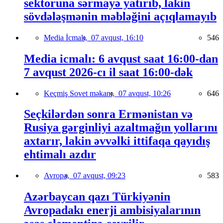
sektoruna sərmayə yatırıb, lakin
sövdələşmənin məbləğini açıqlamayıb
Media İcmalı,
07 avqust, 16:10
546
Media icmalı: 6 avqust saat 16:00-dan
7 avqust 2026-cı il saat 16:00-dək
Keçmiş Sovet məkanı,
07 avqust, 10:26
646
Seçkilərdən sonra Ermənistan və
Rusiya gərginliyi azaltmağın yollarını
axtarır, lakin əvvəlki ittifaqa qayıdış
ehtimalı azdır
Avropa,
07 avqust, 09:23
583
Azərbaycan qazı Türkiyənin
Avropadakı enerji ambisiyalarının