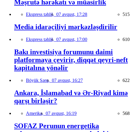
Məşrutə hərəkatı və müasirlik
Ekspress təhlil,
07 avqust, 17:28
515
Media idarəçiliyi mərkəzləşdirilir
Ekspress təhlil,
07 avqust, 17:00
610
Bakı investisiya forumunu daimi
platformaya çevirir, diqqət qeyri-neft
kapitalına yönəlir
Böyük Şərq,
07 avqust, 16:27
622
Ankara, İslamabad və Ər-Riyad kimə
qarşı birləşir?
Amerika,
07 avqust, 16:19
568
SOFAZ Perunun energetika