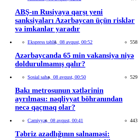
ABŞ-ın Rusiyaya qarşı yeni
sanksiyaları Azərbaycan üçün risklər
və imkanlar yaradır
Ekspress təhlil,
08 avqust, 00:52
558
Azərbaycanda 65 min vakansiya niyə
doldurulmamış qalır?
Sosial sahə,
08 avqust, 00:50
529
Bakı metrosunun xətlərinin
ayrılması: nəqliyyat böhranından
necə qaçmaq olar?
Cəmiyyət,
08 avqust, 00:41
443
Təbriz azadlığının salnaməsi: