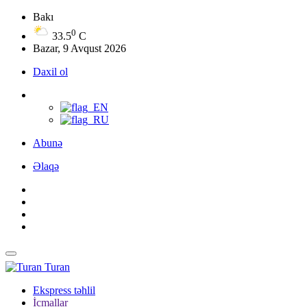
Bakı
0
33.5
C
Bazar, 9 Avqust 2026
Daxil ol
Abunə
Əlaqə
Turan
Ekspress təhlil
İcmallar