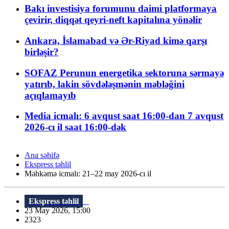
Bakı investisiya forumunu daimi platformaya
çevirir, diqqət qeyri-neft kapitalına yönəlir
Ankara, İslamabad və Ər-Riyad kimə qarşı
birləşir?
SOFAZ Perunun energetika sektoruna sərmayə
yatırıb, lakin sövdələşmənin məbləğini
açıqlamayıb
Media icmalı: 6 avqust saat 16:00-dan 7 avqust
2026-cı il saat 16:00-dək
Ana səhifə
Ekspress təhlil
Məhkəmə icmalı: 21–22 may 2026-cı il
Ekspress təhlil
23 May 2026, 15:00
2323