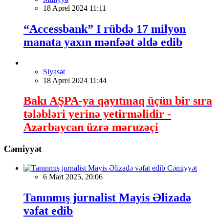
18 Aprel 2024 11:11
“Accessbank” I rübdə 17 milyon
manata yaxın mənfəət əldə edib
Siyasət
18 Aprel 2024 11:44
Bakı AŞPA-ya qayıtmaq üçün bir sıra
tələbləri yerinə yetirməlidir -
Azərbaycan üzrə məruzəçi
Cəmiyyət
Cəmiyyət
6 Mart 2025, 20:06
Tanınmış jurnalist Mayis Əlizadə
vəfat edib