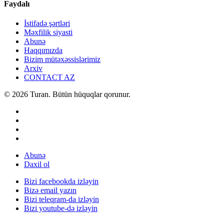
Faydalı
İstifadə şərtləri
Məxfilik siyasti
Abunə
Haqqımızda
Bizim mütəxəssislərimiz
Arxiv
CONTACT AZ
© 2026 Turan. Bütün hüquqlar qorunur.
Abunə
Daxil ol
Bizi facebookda izləyin
Bizə email yazın
Bizi teleqram-da izləyin
Bizi youtube-də izləyin