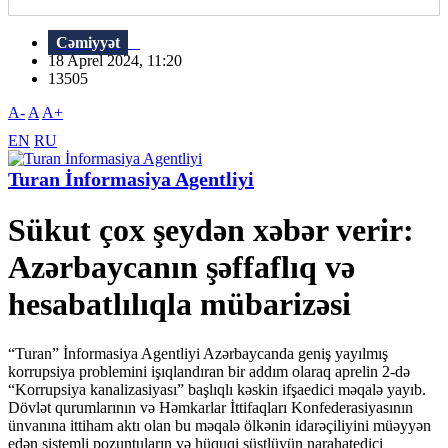
Cəmiyyət
18 Aprel 2024, 11:20
13505
A-
A
A+
EN
RU
Turan İnformasiya Agentliyi
Sükut çox şeydən xəbər verir:
Azərbaycanın şəffaflıq və
hesabatlılıqla mübarizəsi
“Turan” İnformasiya Agentliyi Azərbaycanda geniş yayılmış
korrupsiya problemini işıqlandıran bir addım olaraq aprelin 2-də
“Korrupsiya kanalizasiyası” başlıqlı kəskin ifşaedici məqalə yayıb.
Dövlət qurumlarının və Həmkarlar İttifaqları Konfederasiyasının
ünvanına ittiham aktı olan bu məqalə ölkənin idarəçiliyini müəyyən
edən sistemli pozuntuların və hüquqi süstlüyün narahatedici