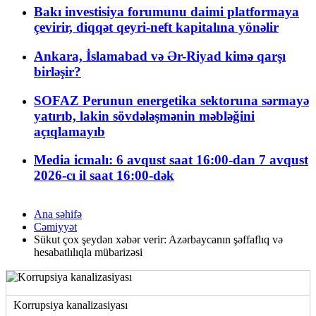
Bakı investisiya forumunu daimi platformaya
çevirir, diqqət qeyri-neft kapitalına yönəlir
Ankara, İslamabad və Ər-Riyad kimə qarşı
birləşir?
SOFAZ Perunun energetika sektoruna sərmayə
yatırıb, lakin sövdələşmənin məbləğini
açıqlamayıb
Media icmalı: 6 avqust saat 16:00-dan 7 avqust
2026-cı il saat 16:00-dək
Ana səhifə
Cəmiyyət
Sükut çox şeydən xəbər verir: Azərbaycanın şəffaflıq və
hesabatlılıqla mübarizəsi
Korrupsiya kanalizasiyası