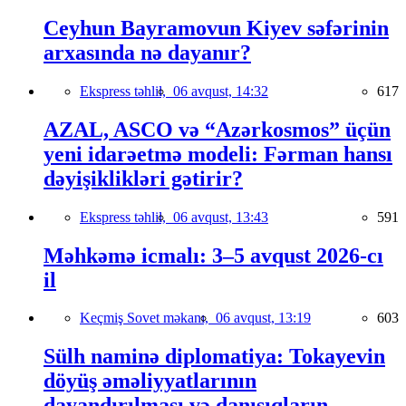
Ceyhun Bayramovun Kiyev səfərinin
arxasında nə dayanır?
Ekspress təhlil,
06 avqust, 14:32
617
AZAL, ASCO və “Azərkosmos” üçün
yeni idarəetmə modeli: Fərman hansı
dəyişiklikləri gətirir?
Ekspress təhlil,
06 avqust, 13:43
591
Məhkəmə icmalı: 3–5 avqust 2026-cı
il
Keçmiş Sovet məkanı,
06 avqust, 13:19
603
Sülh naminə diplomatiya: Tokayevin
döyüş əməliyyatlarının
dayandırılması və danışıqların