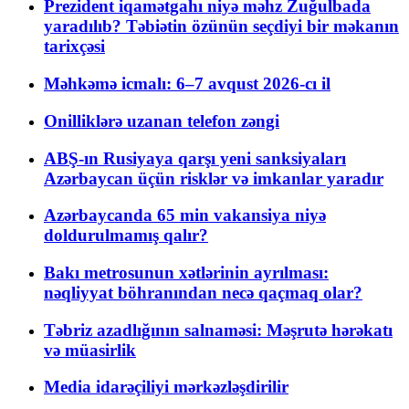
Prezident iqamətgahı niyə məhz Zuğulbada
yaradılıb? Təbiətin özünün seçdiyi bir məkanın
tarixçəsi
Məhkəmə icmalı: 6–7 avqust 2026-cı il
Onilliklərə uzanan telefon zəngi
ABŞ-ın Rusiyaya qarşı yeni sanksiyaları
Azərbaycan üçün risklər və imkanlar yaradır
Azərbaycanda 65 min vakansiya niyə
doldurulmamış qalır?
Bakı metrosunun xətlərinin ayrılması:
nəqliyyat böhranından necə qaçmaq olar?
Təbriz azadlığının salnaməsi: Məşrutə hərəkatı
və müasirlik
Media idarəçiliyi mərkəzləşdirilir