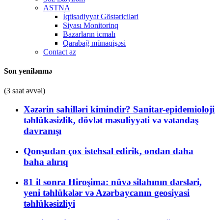
ASTNA
İqtisadiyyat Göstəriciləri
Siyası Monitorinq
Bazarların icmalı
Qarabağ münaqişəsi
Contact az
Son yenilənmə
(3 saat əvvəl)
Xəzərin sahilləri kimindir? Sanitar-epidemioloji
təhlükəsizlik, dövlət məsuliyyəti və vətəndaş
davranışı
Qonşudan çox istehsal edirik, ondan daha
baha alırıq
81 il sonra Hiroşima: nüvə silahının dərsləri,
yeni təhlükələr və Azərbaycanın geosiyasi
təhlükəsizliyi