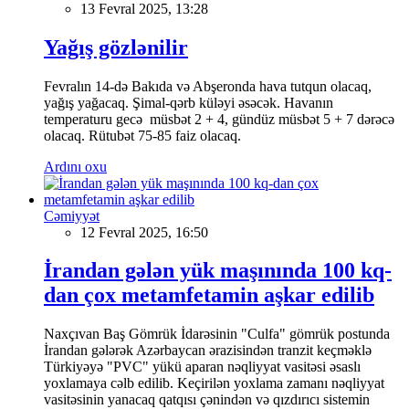
13 Fevral 2025, 13:28
Yağış gözlənilir
Fevralın 14-də Bakıda və Abşeronda hava tutqun olacaq,
yağış yağacaq. Şimal-qərb küləyi əsəcək. Havanın
temperaturu gecə müsbət 2 + 4, gündüz müsbət 5 + 7 dərəcə
olacaq. Rütubət 75-85 faiz olacaq.
Ardını oxu
Cəmiyyət
12 Fevral 2025, 16:50
İrandan gələn yük maşınında 100 kq-
dan çox metamfetamin aşkar edilib
Naxçıvan Baş Gömrük İdarəsinin "Culfa" gömrük postunda
İrandan gələrək Azərbaycan ərazisindən tranzit keçməklə
Türkiyəyə "PVC" yükü aparan nəqliyyat vasitəsi əsaslı
yoxlamaya cəlb edilib. Keçirilən yoxlama zamanı nəqliyyat
vasitəsinin yanacaq qatqısı çənindən və qızdırıcı sistemin