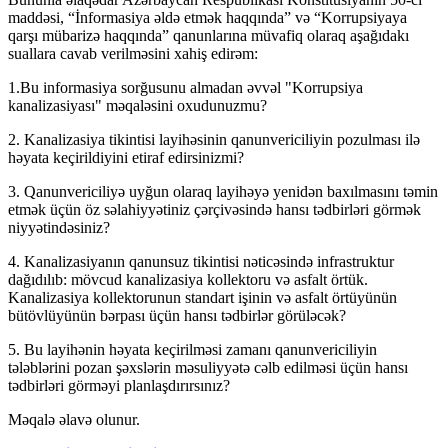
maddəsi, “İnformasiya əldə etmək haqqında” və “Korrupsiyaya
qarşı mübarizə haqqında” qanunlarına müvafiq olaraq aşağıdakı
suallara cavab verilməsini xahiş edirəm:
1.Bu informasiya sorğusunu almadan əvvəl "Korrupsiya
kanalizasiyası" məqaləsini oxudunuzmu?
2. Kanalizasiya tikintisi layihəsinin qanunvericiliyin pozulması ilə
həyata keçirildiyini etiraf edirsinizmi?
3. Qanunvericiliyə uyğun olaraq layihəyə yenidən baxılmasını təmin
etmək üçün öz səlahiyyətiniz çərçivəsində hansı tədbirləri görmək
niyyətindəsiniz?
4. Kanalizasiyanın qanunsuz tikintisi nəticəsində infrastruktur
dağıdılıb: mövcud kanalizasiya kollektoru və asfalt örtük.
Kanalizasiya kollektorunun standart işinin və asfalt örtüyünün
bütövlüyünün bərpası üçün hansı tədbirlər görüləcək?
5. Bu layihənin həyata keçirilməsi zamanı qanunvericiliyin
tələblərini pozan şəxslərin məsuliyyətə cəlb edilməsi üçün hansı
tədbirləri görməyi planlaşdırırsınız?
Məqalə əlavə olunur.