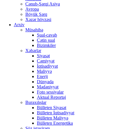
Cənub-Şərqi Asiya
Avropa
Böyük Şərq
Xəzər hövzəsi
Arxiv
Müsahibə
Sual-cavab
Çətin sual
Bizimkiler
Xəbərlər
Siyasət
Cəmiyyət
İqtisadiyyat
Maliyyə
Enerji
Dünyada
Mədəniyyət
Foto sessiyalar
Aktual Reportaj
Buraxılışlar
Bülleten Siyasət
Bülleten İqtisadiyyat
Bülleten Maliyyə
Bülleten Energetika
Söz istəyirəm