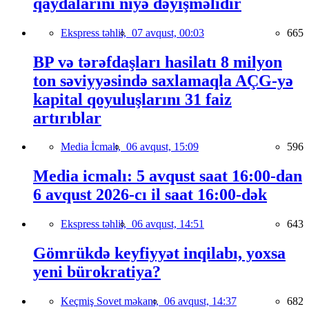
qaydalarını niyə dəyişməlidir
Ekspress təhlil,
07 avqust, 00:03
665
BP və tərəfdaşları hasilatı 8 milyon
ton səviyyəsində saxlamaqla AÇG-yə
kapital qoyuluşlarını 31 faiz
artırıblar
Media İcmalı,
06 avqust, 15:09
596
Media icmalı: 5 avqust saat 16:00-dan
6 avqust 2026-cı il saat 16:00-dək
Ekspress təhlil,
06 avqust, 14:51
643
Gömrükdə keyfiyyət inqilabı, yoxsa
yeni bürokratiya?
Keçmiş Sovet məkanı,
06 avqust, 14:37
682