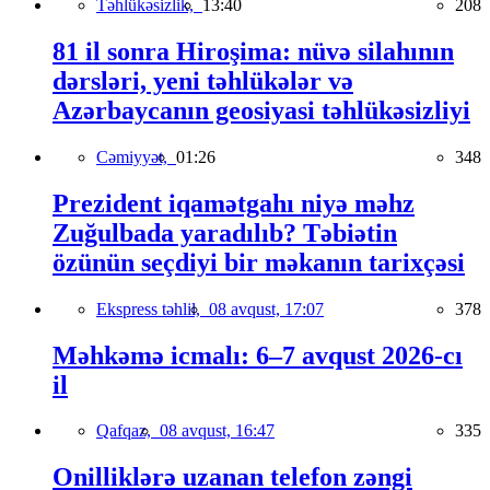
Təhlükəsizlik,
13:40
208
81 il sonra Hiroşima: nüvə silahının
dərsləri, yeni təhlükələr və
Azərbaycanın geosiyasi təhlükəsizliyi
Cəmiyyət,
01:26
348
Prezident iqamətgahı niyə məhz
Zuğulbada yaradılıb? Təbiətin
özünün seçdiyi bir məkanın tarixçəsi
Ekspress təhlil,
08 avqust, 17:07
378
Məhkəmə icmalı: 6–7 avqust 2026-cı
il
Qafqaz,
08 avqust, 16:47
335
Onilliklərə uzanan telefon zəngi