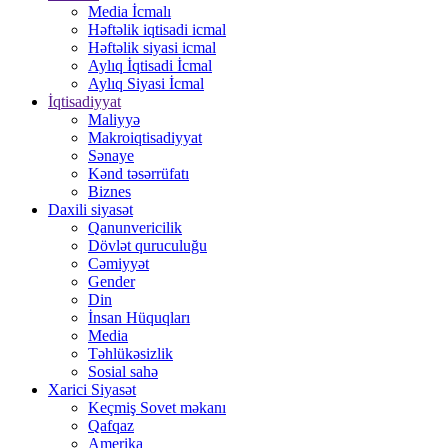
Media İcmalı
Həftəlik iqtisadi icmal
Həftəlik siyasi icmal
Aylıq İqtisadi İcmal
Aylıq Siyasi İcmal
İqtisadiyyat
Maliyyə
Makroiqtisadiyyat
Sənaye
Kənd təsərrüfatı
Biznes
Daxili siyasət
Qanunvericilik
Dövlət quruculuğu
Cəmiyyət
Gender
Din
İnsan Hüquqları
Media
Təhlükəsizlik
Sosial sahə
Xarici Siyasət
Keçmiş Sovet məkanı
Qafqaz
Amerika