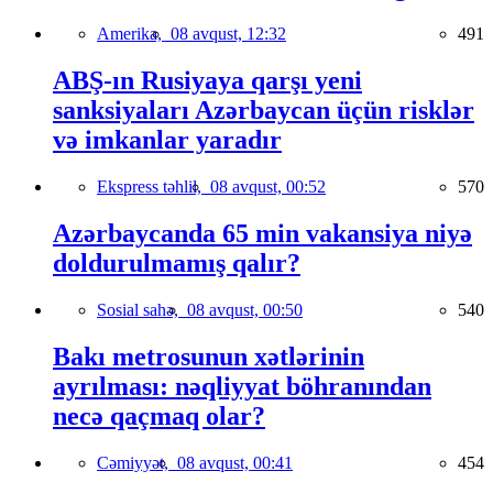
Amerika,
08 avqust, 12:32
491
ABŞ-ın Rusiyaya qarşı yeni
sanksiyaları Azərbaycan üçün risklər
və imkanlar yaradır
Ekspress təhlil,
08 avqust, 00:52
570
Azərbaycanda 65 min vakansiya niyə
doldurulmamış qalır?
Sosial sahə,
08 avqust, 00:50
540
Bakı metrosunun xətlərinin
ayrılması: nəqliyyat böhranından
necə qaçmaq olar?
Cəmiyyət,
08 avqust, 00:41
454