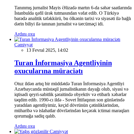
Tanınmış jurnalist Mayis Əlizadə martın 6-da səhər saatlarında
İstanbulda qəfil ürək tutmasından vəfat edib. O Türkiyə
barədə analitik təfəkkürü, bu ölkənin tarixi və siyasəti ilə bağlı
dərin biliyi ilə tanınan jurnalist və tərcüməçi idi.
Ardını oxu
Cəmiyyət
13 Fevral 2025, 14:02
Turan İnformasiya Agentliyinin
oxucularına müraciətı
Otuz ildən artıq bir müddətdə Turan İnformasiya Agentliyi
Azərbaycanda müstəqil jurnalistikanın dayağı olub, siyasi və
iqtisadi qeyri-sabitlik şəraitində obyektiv və etibarlı xəbərlər
təqdim edib. 1990-cı ildə - Sovet İttifaqının son günlərində
yaradılan agentliyimiz, keçid dövrünün çətinliklərindən,
müharibə və islahatlar dövrlərindən keçərək ictimai maraqları
qorumağa sadiq qalıb.
Ardını oxu
Cəmiyyət