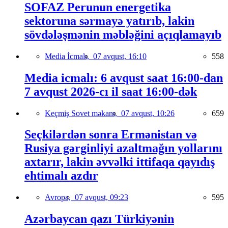
SOFAZ Perunun energetika
sektoruna sərmayə yatırıb, lakin
sövdələşmənin məbləğini açıqlamayıb
Media İcmalı,
07 avqust, 16:10
558
Media icmalı: 6 avqust saat 16:00-dan
7 avqust 2026-cı il saat 16:00-dək
Keçmiş Sovet məkanı,
07 avqust, 10:26
659
Seçkilərdən sonra Ermənistan və
Rusiya gərginliyi azaltmağın yollarını
axtarır, lakin əvvəlki ittifaqa qayıdış
ehtimalı azdır
Avropa,
07 avqust, 09:23
595
Azərbaycan qazı Türkiyənin