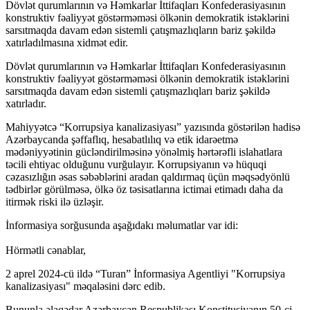
Dövlət qurumlarının və Həmkarlar İttifaqları Konfederasiyasının
konstruktiv fəaliyyət göstərməməsi ölkənin demokratik istəklərini
sarsıtmaqda davam edən sistemli çatışmazlıqların bariz şəkildə
xatırladılmasına xidmət edir.
Dövlət qurumlarının və Həmkarlar İttifaqları Konfederasiyasının
konstruktiv fəaliyyət göstərməməsi ölkənin demokratik istəklərini
sarsıtmaqda davam edən sistemli çatışmazlıqları bariz şəkildə
xatırladır.
Mahiyyətcə “Korrupsiya kanalizasiyası” yazısında göstərilən hadisə
Azərbaycanda şəffaflıq, hesabatlılıq və etik idarəetmə
mədəniyyətinin gücləndirilməsinə yönəlmiş hərtərəfli islahatlara
təcili ehtiyac olduğunu vurğulayır. Korrupsiyanın və hüquqi
cəzasızlığın əsas səbəblərini aradan qaldırmaq üçün məqsədyönlü
tədbirlər görülməsə, ölkə öz təsisatlarına ictimai etimadı daha da
itirmək riski ilə üzləşir.
İnformasiya sorğusunda aşağıdakı məlumatlar var idi:
Hörmətli cənablar,
2 aprel 2024-cü ildə “Turan” İnformasiya Agentliyi "Korrupsiya
kanalizasiyası" məqaləsini dərc edib.
Bununla əlaqədar Azərbaycan Respublikası Konstitusiyanın 50-ci