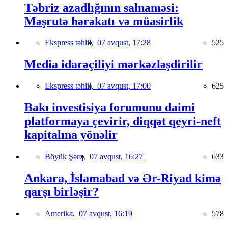
Təbriz azadlığının salnaməsi:
Məşrutə hərəkatı və müasirlik
Ekspress təhlil,
07 avqust, 17:28
525
Media idarəçiliyi mərkəzləşdirilir
Ekspress təhlil,
07 avqust, 17:00
625
Bakı investisiya forumunu daimi
platformaya çevirir, diqqət qeyri-neft
kapitalına yönəlir
Böyük Şərq,
07 avqust, 16:27
633
Ankara, İslamabad və Ər-Riyad kimə
qarşı birləşir?
Amerika,
07 avqust, 16:19
578