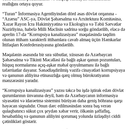
reallığını ortaya qoyur.
“Turan” İnformasiya Agentliyindən dörd əsas dövlət orqanına -
“Azərsu” ASC-yə, Dövlət Şəhərsalma və Arxitektura Komitəsinə,
Xəzər Rayon İcra Hakimiyyətinə və Ekologiya və Təbii Sərvətlər
Nazirliyinə, habelə Milli Məclisin sədrinə sorğu göndərilib, eləcə də
aprelin 17-də “Korrupsiya kanalizasiyası” məqaləsində təqdim
olunan ittiham xarakterli ittihamlara cavab almaq üçün Həmkarlar
İttifaqları Konfederasiyasına göndərilib.
Məqalənin əsasında bir sıra sübutlar, xüsusən də Azərbaycan
Şəhərsalma və Tikinti Məcəlləsi ilə bağlı aşkar qanun pozuntuları,
hüquq normalarına açıq-aşkar məhəl qoyulmaması ilə bağlı
təfərrüatlar dayanır. Sənədləşdirilmiş vəzifə cinayətləri korrupsiyaya
və qanunun aliliyinə etinasızlığa qərq olmuş bürokratiyanın
mənzərəsini yaradır.
“Korrupsiya kanalizasiyası” yazısı təkcə bu işdə iştirak edən dövlət
qurumlarının ünvanına deyil, həm də Azərbaycanın informasiya
siyasətini və idarəetmə sistemini bürüyən daha geniş böhrana qarşı
həyəcan siqnalıdır. Onun dərc edilməsindən sonra baş verən
qulaqbatırıcı sükut çox şeydən xəbər verir, ölkənin şəffaflıq,
hesabatlılıq və qanunun aliliyini qorumaq yolunda üzləşdiyi ciddi
çətinlikləri göstərir.