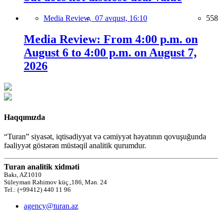
Media Review,
07 avqust, 16:10
558
Media Review: From 4:00 p.m. on
August 6 to 4:00 p.m. on August 7,
2026
Haqqımızda
“Turan” siyasət, iqtisadiyyat və cəmiyyət həyatının qovuşuğunda
fəaliyyət göstərən müstəqil analitik qurumdur.
Turan analitik xidməti
Bakı, AZ1010
Süleyman Rəhimov küç.,186, Mən. 24
Tel.: (+99412) 440 11 96
agency@turan.az