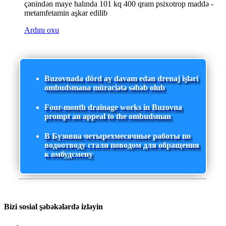
çənindən maye halında 101 kq 400 qram psixotrop maddə -
metamfetamin aşkar edilib
Ardını oxu
Buzovnada dörd ay davam edən drenaj işləri
ombudsmana müraciətə səbəb olub
Four-month drainage works in Buzovna
prompt an appeal to the ombudsman
В Бузовна четырехмесячные работы по
водоотводу стали поводом для обращения
к омбудсмену
Bizi sosial şəbəkələrdə izləyin