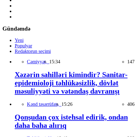
Gündəmdə
Yeni
Populyar
Redaktorun seçimi
Cəmiyyət,
15:34
147
Xəzərin sahilləri kimindir? Sanitar-
epidemioloji təhlükəsizlik, dövlət
məsuliyyəti və vətəndaş davranışı
Kənd təsərrüfatı,
15:26
406
Qonşudan çox istehsal edirik, ondan
daha baha alırıq