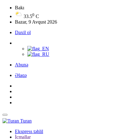
Bakı
0
33.5
C
Bazar, 9 Avqust 2026
Daxil ol
Abunə
Əlaqə
Turan
Ekspress təhlil
İcmallar