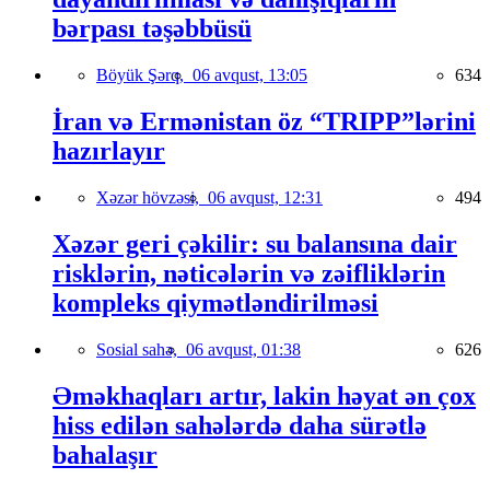
bərpası təşəbbüsü
Böyük Şərq,
06 avqust, 13:05
634
İran və Ermənistan öz “TRIPP”lərini
hazırlayır
Xəzər hövzəsi,
06 avqust, 12:31
494
Xəzər geri çəkilir: su balansına dair
risklərin, nəticələrin və zəifliklərin
kompleks qiymətləndirilməsi
Sosial sahə,
06 avqust, 01:38
626
Əməkhaqları artır, lakin həyat ən çox
hiss edilən sahələrdə daha sürətlə
bahalaşır