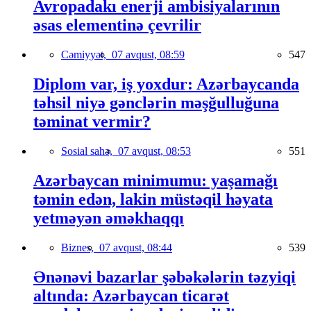
Avropadakı enerji ambisiyalarının
əsas elementinə çevrilir
Cəmiyyət,
07 avqust, 08:59
547
Diplom var, iş yoxdur: Azərbaycanda
təhsil niyə gənclərin məşğulluğuna
təminat vermir?
Sosial sahə,
07 avqust, 08:53
551
Azərbaycan minimumu: yaşamağı
təmin edən, lakin müstəqil həyata
yetməyən əməkhaqqı
Biznes,
07 avqust, 08:44
539
Ənənəvi bazarlar şəbəkələrin təzyiqi
altında: Azərbaycan ticarət