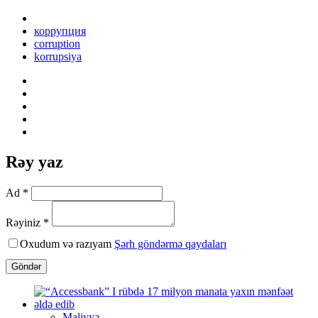
коррупция
corruption
korrupsiya
Rəy yaz
Ad *
Rəyiniz *
Oxudum və razıyam
Şərh göndərmə qaydaları
Göndər
Maliyyə