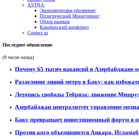
ASTNA
Экономическое обозрение
Политический Мониторинг
Обзор рынков
Карабахский конфликт
Contact az
Последнее обновление
(9 часов назад)
Почему 65 тысяч вакансий в Азербайджане 
Разделение линий метро в Баку: как избежат
Летопись свободы Тебриза: движение Мешрут
Азербайджан централизует управление меди
Баку превращает инвестиционный форум в п
Против кого объединяются Анкара, Исламаб