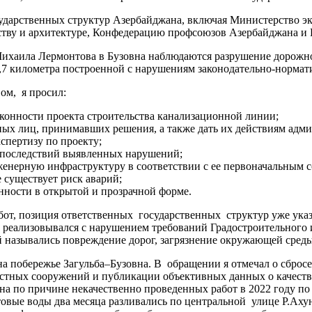
осударственных структур Азербайджана, включая Министерство э
ству и архитектуре, Конфедерацию профсоюзов Азербайджана и 
Михаила Лермонтова в Бузовна наблюдаются разрушение дорожно
,7 километра построенной с нарушениям законодательно-нормат
ом, я просил:
онности проекта строительства канализационной линии;
тных лиц, принимавших решения, а также дать их действиям адм
спертизу по проекту;
я последствий выявленных нарушений;
нерную инфраструктуру в соответствии с ее первоначальным с
 существует риск аварий;
нности в открытой и прозрачной форме.
работ, позиция ответственных государственных структур уже ук
 реализовывался с нарушением требований Градостроительного и
й назывались повреждение дорог, загрязнение окружающей среды
на побережье Загульба–Бузовна. В обращении я отмечал о сбро
чистных сооружений и публикации объективных данных о качест
вна по причине некачественно проведенных работ в 2022 году п
овые воды два месяца разливались по центральной улице Р.Аху