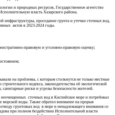
кологии и природных ресурсов, Государственное агентство
Исполнительную власть Хазарского района.
й инфраструктуры, проседание грунта и утечки сточных вод,
ивных актов в 2023-2024 годы.
инистративно-правовую и уголовно-правовую оценку;
остоянием;
азывали на проблемы, с которым столкнутся не только местные
 строительного кодекса, законодательства об экологической
, санитарные риски и угрозы безопасности жителей.
се неочищенных сточных вод в Каспийское море и потребовал
ве морской воды. Также обратил внимание на прорыв
о отводу грунтовых вод в море и ненадлежащего внимания со
ндова при полном бездействии Исполнительной власти