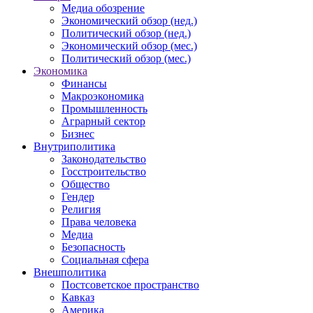
Медиа обозрение
Экономический обзор (нед.)
Политический обзор (нед.)
Экономический обзор (мес.)
Политический обзор (мес.)
Экономика
Финансы
Макроэкономика
Промышленность
Аграрный сектор
Бизнес
Внутриполитика
Законодательство
Госстроительство
Общество
Гендер
Религия
Права человека
Медиа
Безопасность
Социальная сфера
Внешполитика
Постсоветское пространство
Кавказ
Америка