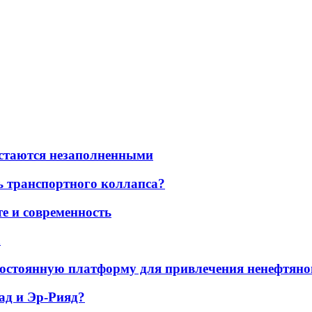
остаются незаполненными
ь транспортного коллапса?
е и современность
а
остоянную платформу для привлечения ненефтяно
ад и Эр-Рияд?