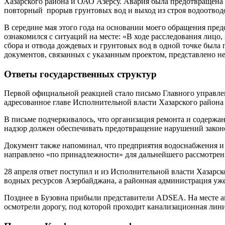
Хазарского района и ОАО Азерсу. Авария была предотвращена 
повторный прорыв грунтовых вод и выход из строя водоотводо
В середине мая этого года на основании моего обращения пре
ознакомился с ситуаций на месте: «В ходе расследования лиц
сбора и отвода дождевых и грунтовых вод в одной точке была
документов, связанных с указанным проектом, представлено не
Ответы государственных структур
Первой официальной реакцией стало письмо Главного управлени
адресованное главе Исполнительной власти Хазарского район
В письме подчеркивалось, что организация ремонта и содержа
надзор должен обеспечивать предотвращение нарушений законод
Документ также напоминал, что предприятия водоснабжения и
направлено «по принадлежности» для дальнейшего рассмотрен
28 апреля ответ поступил и из Исполнительной власти Хазарск
водных ресурсов Азербайджана, а районная администрация уж
Позднее в Бузовна прибыли представители ADSEA. На месте ав
осмотрели дорогу, под которой проходит канализационная лини