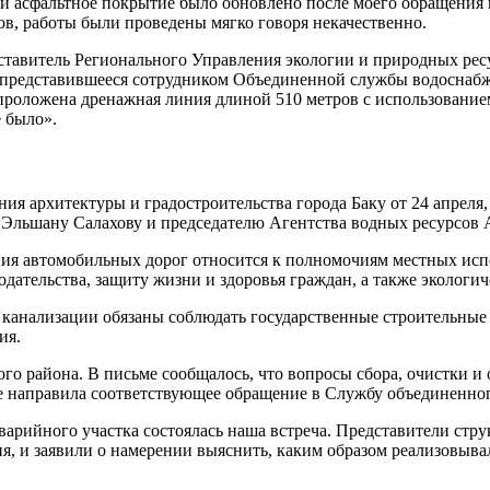
и асфальтное покрытие было обновлено после моего обращения 
в, работы были проведены мягко говоря некачественно.
дставитель Регионального Управления экологии и природных ре
о, представившееся сотрудником Объединенной службы водоснаб
 проложена дренажная линия длиной 510 метров с использовани
 было».
я архитектуры и градостроительства города Баку от 24 апреля,
а Эльшану Салахову и председателю Агентства водных ресурсо
ния автомобильных дорог относится к полномочиям местных исп
ательства, защиту жизни и здоровья граждан, а также экологич
 канализации обязаны соблюдать государственные строительны
ия.
ого района. В письме сообщалось, что вопросы сбора, очистки и
е направила соответствующее обращение в Службу объединенно
арийного участка состоялась наша встреча. Представители стру
я, и заявили о намерении выяснить, каким образом реализовывал