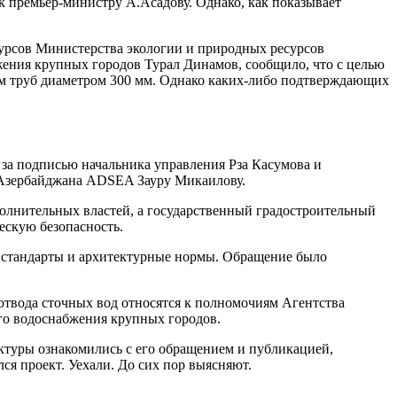
к премьер-министру А.Асадову. Однако, как показывает
сурсов Министерства экологии и природных ресурсов
жения крупных городов Турал Динамов, сообщило, что с целью
ем труб диаметром 300 мм. Однако каких-либо подтверждающих
 за подписью начальника управления Рза Касумова и
в Азербайджана ADSEA Зауру Микаилову.
олнительных властей, а государственный градостроительный
ескую безопасность.
е стандарты и архитектурные нормы. Обращение было
 отвода сточных вод относятся к полномочиям Агентства
го водоснабжения крупных городов.
ктуры ознакомились с его обращением и публикацией,
ся проект. Уехали. До сих пор выясняют.