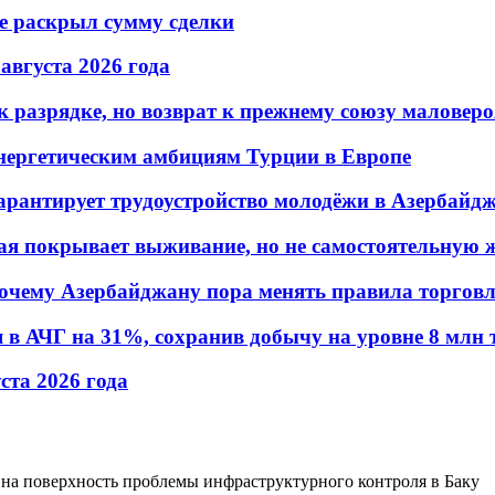
не раскрыл сумму сделки
 августа 2026 года
 разрядке, но возврат к прежнему союзу маловеро
энергетическим амбициям Турции в Европе
гарантирует трудоустройство молодёжи в Азербайд
ая покрывает выживание, но не самостоятельную 
почему Азербайджану пора менять правила торгов
в АЧГ на 31%, сохранив добычу на уровне 8 млн 
уста 2026 года
а на поверхность проблемы инфраструктурного контроля в Баку