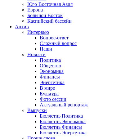
Юго-Восточная Азия
Европа
Большой Восток
Каспийский бассейн
Архив
Интервью
Вопрос-ответ
Сложный вопрос
Наши
Новости
Политика
Общество
Экономика
Финансы
Энергетика
В мире
Культура
Фото сессии
Актуальный репортаж
Выпуски
Бюллетнь Политика
Бюллетнь Экономика
Бюллетнь Финансы
Бюллетнь Энергетика
Прошу слова