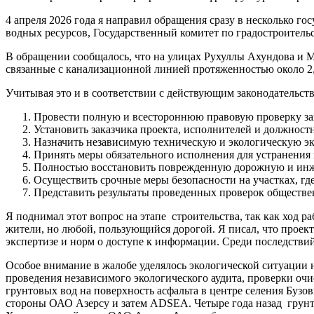
4 апреля 2026 года я направил обращения сразу в несколько г
водных ресурсов, Государственный комитет по градостроитель
В обращении сообщалось, что на улицах Рухуллы Ахундова и 
связанные с канализационной линией протяженностью около 2
Учитывая это и в соответствии с действующим законодательств
Провести полную и всестороннюю правовую проверку зак
Установить заказчика проекта, исполнителей и должнос
Назначить независимую техническую и экологическую эк
Принять меры обязательного исполнения для устранени
Полностью восстановить поврежденную дорожную и инже
Осуществить срочные меры безопасности на участках, где
Представить результаты проведенных проверок обществе
Я поднимал этот вопрос на этапе строительства, так как ход 
жители, но любой, пользующийся дорогой. Я писал, что проект
экспертизе и норм о доступе к информации. Среди последстви
Особое внимание в жалобе уделялось экологической ситуации 
проведения независимого экологического аудита, проверки о
грунтовых вод на поверхность асфальта в центре селения Бузо
стороны ОАО Азерсу и затем ADSEA. Четыре года назад грунт