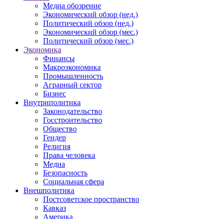
Медиа обозрение
Экономический обзор (нед.)
Политический обзор (нед.)
Экономический обзор (мес.)
Политический обзор (мес.)
Экономика
Финансы
Макроэкономика
Промышленность
Аграрный сектор
Бизнес
Внутриполитика
Законодательство
Госстроительство
Общество
Гендер
Религия
Права человека
Медиа
Безопасность
Социальная сфера
Внешполитика
Постсоветское пространство
Кавказ
Америка