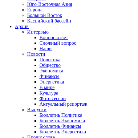
Юго-Восточная Азия
Европа
Большой Восток
Каспийский бассейн
Архив
Интервью
Вопрос-ответ
Сложный вопрос
Наши
Новости
Политика
Общество
Экономика
Финансы
Энергетика
В мире
Культура
Фото сессии
Актуальный репортаж
Выпуски
Бюллетнь Политика
Бюллетнь Экономика
Бюллетнь Финансы
Бюллетнь Энергетика
Прошу слова