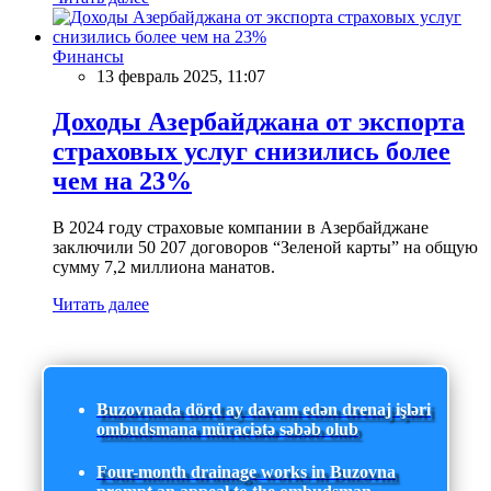
Финансы
13 февраль 2025, 11:07
Доходы Азербайджана от экспорта
страховых услуг снизились более
чем на 23%
В 2024 году страховые компании в Азербайджане
заключили 50 207 договоров “Зеленой карты” на общую
сумму 7,2 миллиона манатов.
Читать далее
Buzovnada dörd ay davam edən drenaj işləri
ombudsmana müraciətə səbəb olub
Four-month drainage works in Buzovna