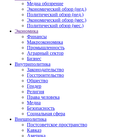
Медиа обозрение
Экономический обзор (нед.)
Политический обзор (нед.)
Экономический обзор (мес.)
Политический обзор (мес.)
Экономика
Финансы
Макроэкономика
Промышленность
Аграрный сектор
Бизнес
Внутриполитика
Законодательство
Госстроительство
Общество
Гендер
Религия
Права человека
Медиа
Безопасность
Социальная сфера
Внешполитика
Постсоветское пространство
Кавказ
Америка