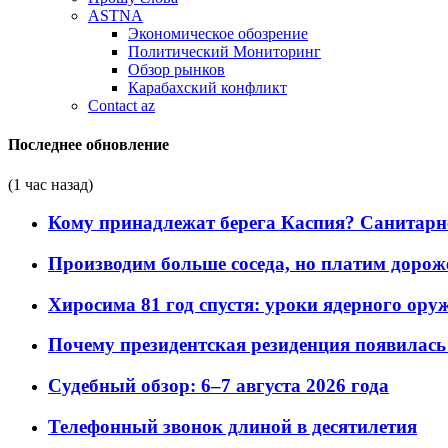
ASTNA
Экономическое обозрение
Политический Мониторинг
Обзор рынков
Карабахский конфликт
Contact az
Последнее обновление
(1 час назад)
Кому принадлежат берега Каспия? Санитарно-
Производим больше соседа, но платим дороже
Хиросима 81 год спустя: уроки ядерного ору
Почему президентская резиденция появилась 
Судебный обзор: 6–7 августа 2026 года
Телефонный звонок длиной в десятилетия