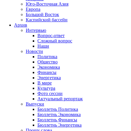
Юго-Восточная Азия
Европа
Большой Восток
Каспийский бассейн
Архив
Интервью
Вопрос-ответ
Сложный вопрос
Наши
Новости
Политика
Общество
Экономика
Финансы
Энергетика
В мире
Культура
Фото сессии
Актуальный репортаж
Выпуски
Бюллетнь Политика
Бюллетнь Экономика
Бюллетнь Финансы
Бюллетнь Энергетика
Прошу слова