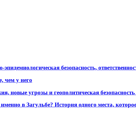
эпидемиологическая безопасность, ответственност
, чем у него
жия, новые угрозы и геополитическая безопасност
именно в Загульбе? История одного места, которо