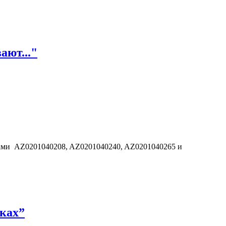
ают..."
дами AZ0201040208, AZ0201040240, AZ0201040265 и
ках”