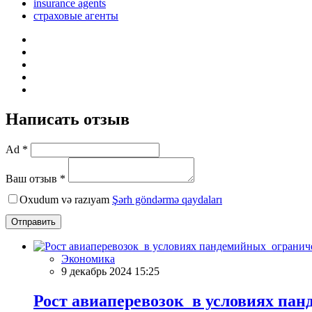
insurance agents
страховые агенты
Написать отзыв
Ad *
Ваш отзыв *
Oxudum və razıyam
Şərh göndərmə qaydaları
Отправить
Экономика
9 декабрь 2024 15:25
Рост авиаперевозок в условиях па