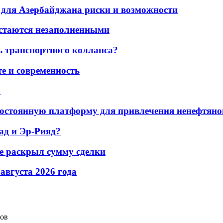
для Азербайджана риски и возможности
остаются незаполненными
ь транспортного коллапса?
е и современность
а
остоянную платформу для привлечения ненефтяно
ад и Эр-Рияд?
не раскрыл сумму сделки
 августа 2026 года
тов