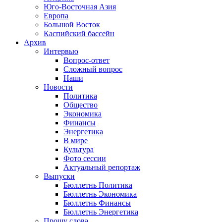
Юго-Восточная Азия
Европа
Большой Восток
Каспийский бассейн
Архив
Интервью
Вопрос-ответ
Сложный вопрос
Наши
Новости
Политика
Общество
Экономика
Финансы
Энергетика
В мире
Культура
Фото сессии
Актуальный репортаж
Выпуски
Бюллетнь Политика
Бюллетнь Экономика
Бюллетнь Финансы
Бюллетнь Энергетика
Прошу слова