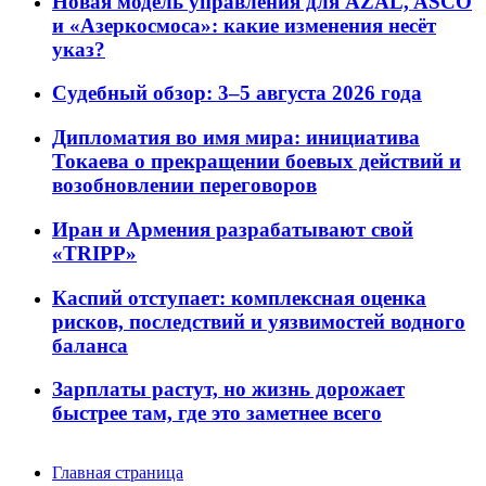
Новая модель управления для AZAL, ASCO
и «Азеркосмоса»: какие изменения несёт
указ?
Судебный обзор: 3–5 августа 2026 года
Дипломатия во имя мира: инициатива
Токаева о прекращении боевых действий и
возобновлении переговоров
Иран и Армения разрабатывают свой
«TRIPP»
Каспий отступает: комплексная оценка
рисков, последствий и уязвимостей водного
баланса
Зарплаты растут, но жизнь дорожает
быстрее там, где это заметнее всего
Главная страница