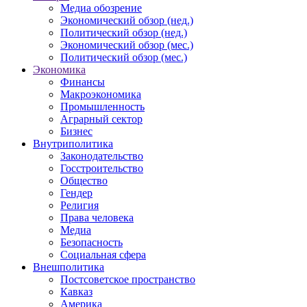
Медиа обозрение
Экономический обзор (нед.)
Политический обзор (нед.)
Экономический обзор (мес.)
Политический обзор (мес.)
Экономика
Финансы
Макроэкономика
Промышленность
Аграрный сектор
Бизнес
Внутриполитика
Законодательство
Госстроительство
Общество
Гендер
Религия
Права человека
Медиа
Безопасность
Социальная сфера
Внешполитика
Постсоветское пространство
Кавказ
Америка