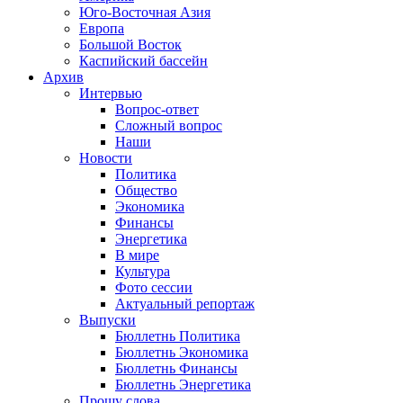
Юго-Восточная Азия
Европа
Большой Восток
Каспийский бассейн
Архив
Интервью
Вопрос-ответ
Сложный вопрос
Наши
Новости
Политика
Общество
Экономика
Финансы
Энергетика
В мире
Культура
Фото сессии
Актуальный репортаж
Выпуски
Бюллетнь Политика
Бюллетнь Экономика
Бюллетнь Финансы
Бюллетнь Энергетика
Прошу слова