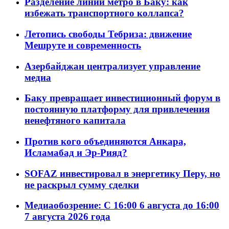
Разделение линий метро в Баку: как
избежать транспортного коллапса?
Летопись свободы Тебриза: движение
Мешруте и современность
Азербайджан централизует управление
медиа
Баку превращает инвестиционный форум в
постоянную платформу для привлечения
ненефтяного капитала
Против кого объединяются Анкара,
Исламабад и Эр-Рияд?
SOFAZ инвестировал в энергетику Перу, но
не раскрыл сумму сделки
Медиаобозрение: С 16:00 6 августа до 16:00
7 августа 2026 года