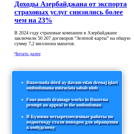
Доходы Азербайджана от экспорта
страховых услуг снизились более
чем на 23%
В 2024 году страховые компании в Азербайджане
заключили 50 207 договоров “Зеленой карты” на общую
сумму 7,2 миллиона манатов.
Читать далее
Buzovnada dörd ay davam edən drenaj işləri
ombudsmana müraciətə səbəb olub
Four-month drainage works in Buzovna
prompt an appeal to the ombudsman
В Бузовна четырехмесячные работы по
водоотводу стали поводом для обращения
к омбудсмену