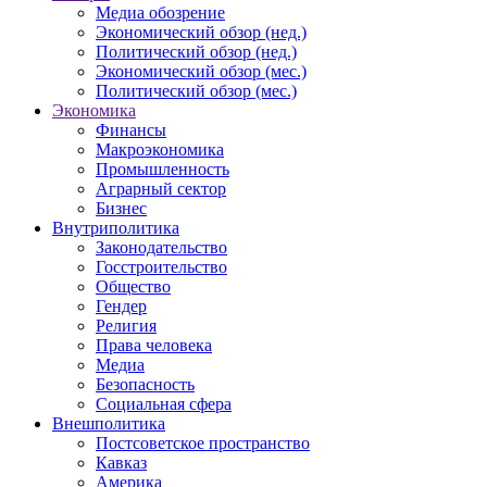
Медиа обозрение
Экономический обзор (нед.)
Политический обзор (нед.)
Экономический обзор (мес.)
Политический обзор (мес.)
Экономика
Финансы
Макроэкономика
Промышленность
Аграрный сектор
Бизнес
Внутриполитика
Законодательство
Госстроительство
Общество
Гендер
Религия
Права человека
Медиа
Безопасность
Социальная сфера
Внешполитика
Постсоветское пространство
Кавказ
Америка