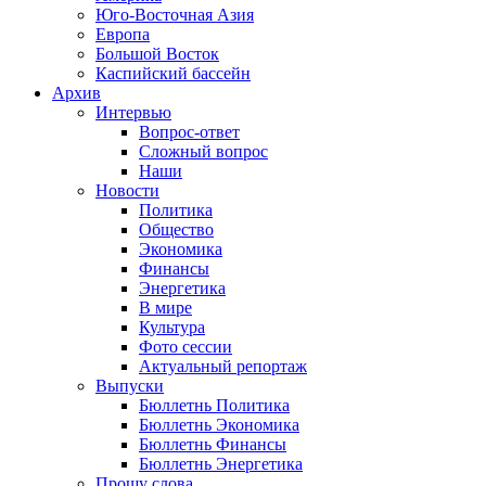
Юго-Восточная Азия
Европа
Большой Восток
Каспийский бассейн
Архив
Интервью
Вопрос-ответ
Сложный вопрос
Наши
Новости
Политика
Общество
Экономика
Финансы
Энергетика
В мире
Культура
Фото сессии
Актуальный репортаж
Выпуски
Бюллетнь Политика
Бюллетнь Экономика
Бюллетнь Финансы
Бюллетнь Энергетика
Прошу слова