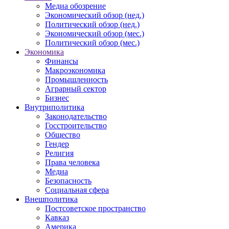
Медиа обозрение
Экономический обзор (нед.)
Политический обзор (нед.)
Экономический обзор (мес.)
Политический обзор (мес.)
Экономика
Финансы
Макроэкономика
Промышленность
Аграрный сектор
Бизнес
Внутриполитика
Законодательство
Госстроительство
Общество
Гендер
Религия
Права человека
Медиа
Безопасность
Социальная сфера
Внешполитика
Постсоветское пространство
Кавказ
Америка