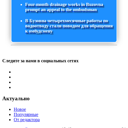
Four-month drainage works in Buzovna
prompt an appeal to the ombudsman
В Бузовна четырехмесячные работы по
водоотводу стали поводом для обращения
к омбудсмену
Следите за нами в социальных сетях
Актуально
Новое
Популярные
От редактора