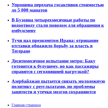
Упрощена передача госактивов стоимостью
до 5 000 манатов
В Бузовна четырехмесячные работы по
водоотводу стали поводом для обращения к
омбудсмену
Тучи над президентом Ирана: отрицание
отставки обнажило борьбу за власть в
Тегеране
Десятимесячное испытание метро: Баку
готовится к будущему, но как пассажиры
справятся с сегодняшней нагрузкой?
Азербайджан пытается связать молодежную
политику с результатами, но проблемы
занятости и утечки мозгов сохраняются
Главная страница