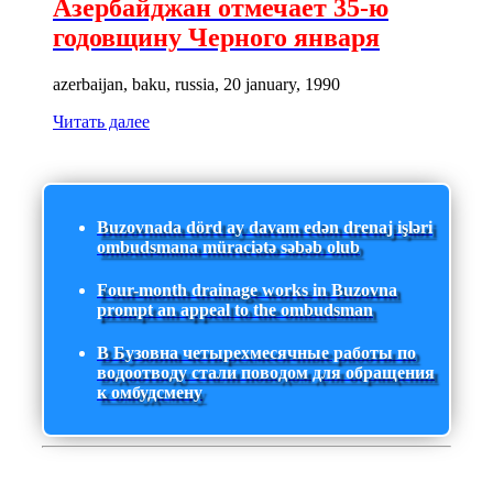
Азербайджан отмечает 35-ю
годовщину Черного января
azerbaijan, baku, russia, 20 january, 1990
Читать далее
Buzovnada dörd ay davam edən drenaj işləri
ombudsmana müraciətə səbəb olub
Four-month drainage works in Buzovna
prompt an appeal to the ombudsman
В Бузовна четырехмесячные работы по
водоотводу стали поводом для обращения
к омбудсмену