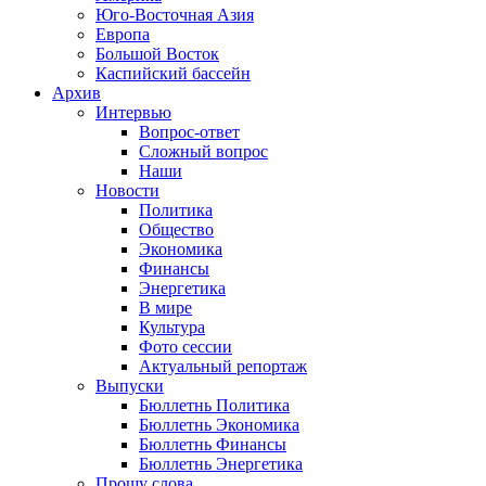
Юго-Восточная Азия
Европа
Большой Восток
Каспийский бассейн
Архив
Интервью
Вопрос-ответ
Сложный вопрос
Наши
Новости
Политика
Общество
Экономика
Финансы
Энергетика
В мире
Культура
Фото сессии
Актуальный репортаж
Выпуски
Бюллетнь Политика
Бюллетнь Экономика
Бюллетнь Финансы
Бюллетнь Энергетика
Прошу слова