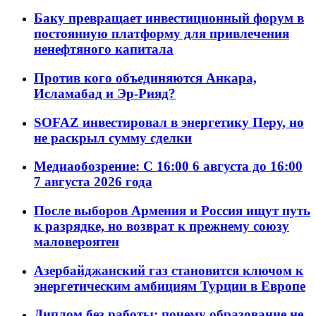
Баку превращает инвестиционный форум в
постоянную платформу для привлечения
ненефтяного капитала
Против кого объединяются Анкара,
Исламабад и Эр-Рияд?
SOFAZ инвестировал в энергетику Перу, но
не раскрыл сумму сделки
Медиаобозрение: С 16:00 6 августа до 16:00
7 августа 2026 года
После выборов Армения и Россия ищут путь
к разрядке, но возврат к прежнему союзу
маловероятен
Азербайджанский газ становится ключом к
энергетическим амбициям Турции в Европе
Диплом без работы: почему образование не