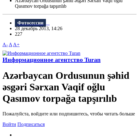
Azərbaycan Ordusunun şəhid əsgəri Sərxan Vaqif oğlu
Qasımov torpağa tapşırılıb
Фотосессии
28 декабрь 2013, 14:26
227
A-
A
A+
Информационное агентство Turan
Azərbaycan Ordusunun şəhid
əsgəri Sərxan Vaqif oğlu
Qasımov torpağa tapşırılıb
Пожалуйста, войдите или подпишитесь, чтобы читать больше
Войти
Подписаться