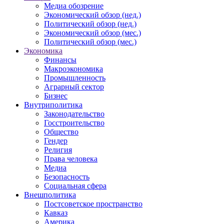
Медиа обозрение
Экономический обзор (нед.)
Политический обзор (нед.)
Экономический обзор (мес.)
Политический обзор (мес.)
Экономика
Финансы
Макроэкономика
Промышленность
Аграрный сектор
Бизнес
Внутриполитика
Законодательство
Госстроительство
Общество
Гендер
Религия
Права человека
Медиа
Безопасность
Социальная сфера
Внешполитика
Постсоветское пространство
Кавказ
Америка