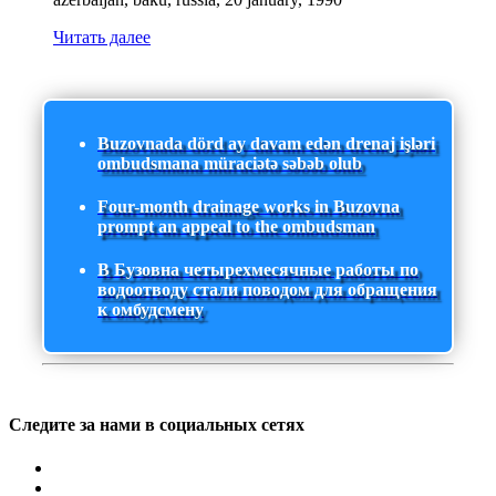
Читать далее
Buzovnada dörd ay davam edən drenaj işləri
ombudsmana müraciətə səbəb olub
Four-month drainage works in Buzovna
prompt an appeal to the ombudsman
В Бузовна четырехмесячные работы по
водоотводу стали поводом для обращения
к омбудсмену
Следите за нами в социальных сетях