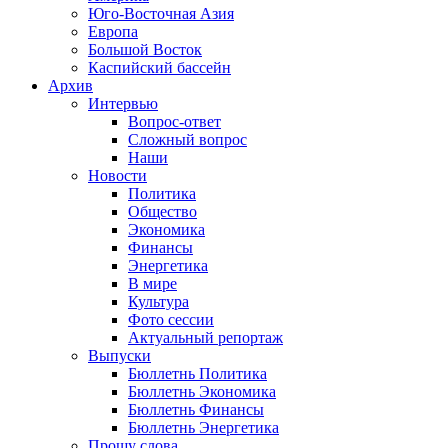
Юго-Восточная Азия
Европа
Большой Восток
Каспийский бассейн
Архив
Интервью
Вопрос-ответ
Сложный вопрос
Наши
Новости
Политика
Общество
Экономика
Финансы
Энергетика
В мире
Культура
Фото сессии
Актуальный репортаж
Выпуски
Бюллетнь Политика
Бюллетнь Экономика
Бюллетнь Финансы
Бюллетнь Энергетика
Прошу слова