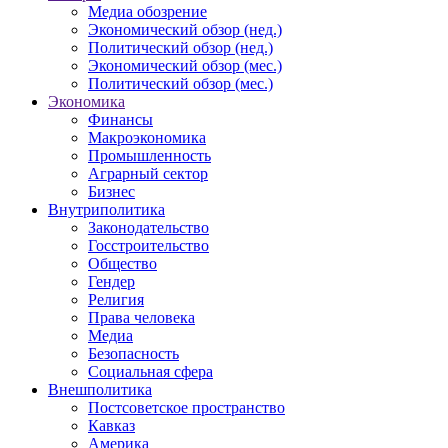
Медиа обозрение
Экономический обзор (нед.)
Политический обзор (нед.)
Экономический обзор (мес.)
Политический обзор (мес.)
Экономика
Финансы
Макроэкономика
Промышленность
Аграрный сектор
Бизнес
Внутриполитика
Законодательство
Госстроительство
Общество
Гендер
Религия
Права человека
Медиа
Безопасность
Социальная сфера
Внешполитика
Постсоветское пространство
Кавказ
Америка