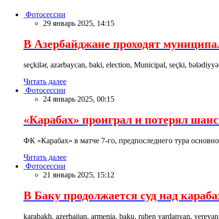
Фотосессии
29 январь 2025, 14:15
В Азербайджане проходят муницип
seçkilər, azərbaycan, baki, election, Municipal, seçki, bələdiyyə
Читать далее
Фотосессии
24 январь 2025, 00:15
«Карабах» проиграл и потерял шан
ФК «Карабах» в матче 7-го, предпоследнего тура основн
Читать далее
Фотосессии
21 январь 2025, 15:12
В Баку продолжается суд над караб
karabakh, azerbaijan, armenia, baku, ruben vardanyan, yerevan