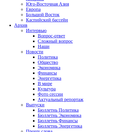
Юго-Восточная Азия
Европа
Большой Восток
Каспийский бассейн
Архив
Интервью
Вопрос-ответ
Сложный вопрос
Наши
Новости
Политика
Общество
Экономика
Финансы
Энергетика
В мире
Культура
Фото сессии
Актуальный репортаж
Выпуски
Бюллетнь Политика
Бюллетнь Экономика
Бюллетнь Финансы
Бюллетнь Энергетика
Прошу слова