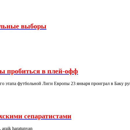
альные выборы
сы пробиться в плей-офф
ого этапа футбольной Лиги Европы 23 января проиграл в Баку р
ахскими сепаратистами
, araik haratunyan