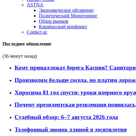
ASTNA
Экономическое обозрение
Политический Мониторинг
Обзор рынков
Карабахский конфликт
Contact az
Последнее обновление
(36 минут назад)
Кому принадлежат берега Каспия? Санитарно-
Производим больше соседа, но платим дороже
Хиросима 81 год спустя: уроки ядерного ору
Почему президентская резиденция появилась 
Судебный обзор: 6–7 августа 2026 года
Телефонный звонок длиной в десятилетия