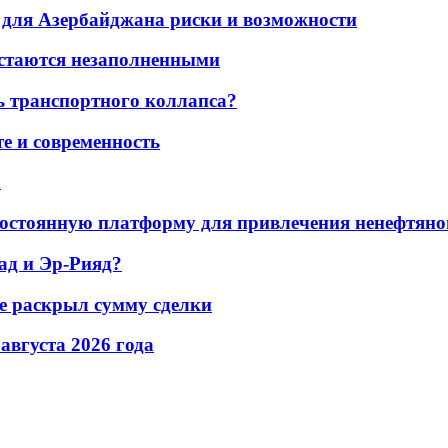
для Азербайджана риски и возможности
остаются незаполненными
ь транспортного коллапса?
е и современность
а
остоянную платформу для привлечения ненефтяно
ад и Эр-Рияд?
не раскрыл сумму сделки
 августа 2026 года