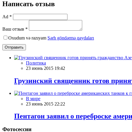
Написать отзыв
Ad *
Ваш отзыв *
Oxudum və razıyam
Şərh göndərmə qaydaları
Отправить
Политика
23 июнь 2015 19:42
Грузинский священник готов приня
В мире
23 июнь 2015 22:22
Пентагон заявил о переброске амер
Фотосессии