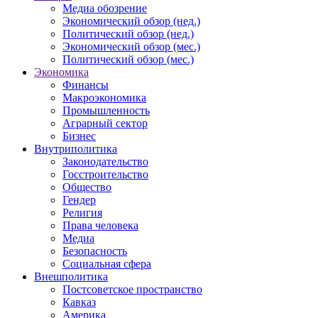
Медиа обозрение
Экономический обзор (нед.)
Политический обзор (нед.)
Экономический обзор (мес.)
Политический обзор (мес.)
Экономика
Финансы
Макроэкономика
Промышленность
Аграрный сектор
Бизнес
Внутриполитика
Законодательство
Госстроительство
Общество
Гендер
Религия
Права человека
Медиа
Безопасность
Социальная сфера
Внешполитика
Постсоветское пространство
Кавказ
Америка