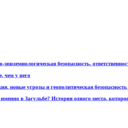
эпидемиологическая безопасность, ответственност
, чем у него
жия, новые угрозы и геополитическая безопасност
именно в Загульбе? История одного места, которо