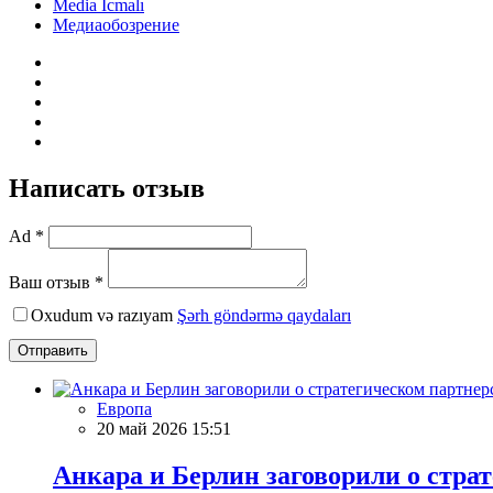
Media İcmalı
Медиаобозрение
Написать отзыв
Ad *
Ваш отзыв *
Oxudum və razıyam
Şərh göndərmə qaydaları
Отправить
Европа
20 май 2026 15:51
Анкара и Берлин заговорили о стра