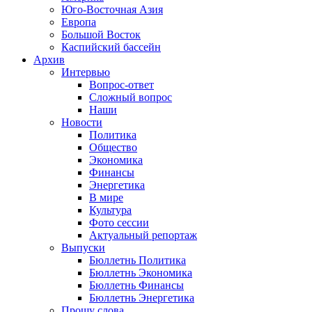
Юго-Восточная Азия
Европа
Большой Восток
Каспийский бассейн
Архив
Интервью
Вопрос-ответ
Сложный вопрос
Наши
Новости
Политика
Общество
Экономика
Финансы
Энергетика
В мире
Культура
Фото сессии
Актуальный репортаж
Выпуски
Бюллетнь Политика
Бюллетнь Экономика
Бюллетнь Финансы
Бюллетнь Энергетика
Прошу слова