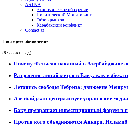
ASTNA
Экономическое обозрение
Политический Мониторинг
Обзор рынков
Карабахский конфликт
Contact az
Последнее обновление
(8 часов назад)
Почему 65 тысяч вакансий в Азербайджане 
Разделение линий метро в Баку: как избежат
Летопись свободы Тебриза: движение Мешрут
Азербайджан централизует управление меди
Баку превращает инвестиционный форум в п
Против кого объединяются Анкара, Исламаб