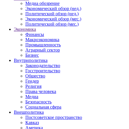
Медиа обозрение
Экономический обзор (нед.)
Политический обзор (нед.)
Экономический обзор (мес.)
Политический обзор (мес.)
Экономика
Финансы
Макроэкономика
Промышленность
Аграрный сектор
Бизнес
Внутриполитика
Законодательство
Госстроительство
Общество
Гендер
Религия
Права человека
Медиа
Безопасность
Социальная сфера
Внешполитика
Постсоветское пространство
Кавказ
Америка