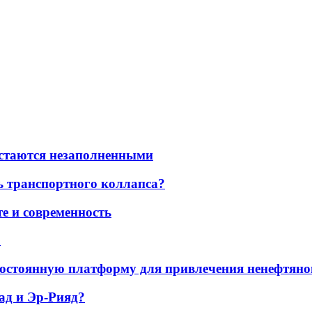
остаются незаполненными
ь транспортного коллапса?
е и современность
а
остоянную платформу для привлечения ненефтяно
ад и Эр-Рияд?