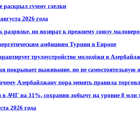
не раскрыл сумму сделки
 августа 2026 года
 разрядке, но возврат к прежнему союзу маловеро
энергетическим амбициям Турции в Европе
гарантирует трудоустройство молодёжи в Азербайд
ая покрывает выживание, но не самостоятельную 
почему Азербайджану пора менять правила торгов
в АЧГ на 31%, сохранив добычу на уровне 8 млн 
уста 2026 года