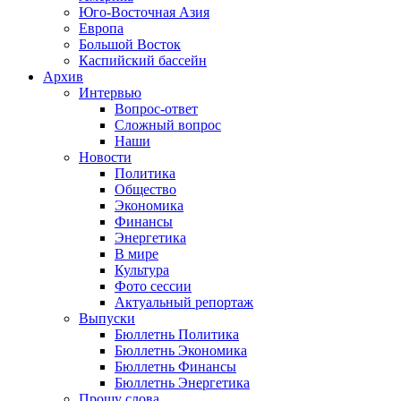
Юго-Восточная Азия
Европа
Большой Восток
Каспийский бассейн
Архив
Интервью
Вопрос-ответ
Сложный вопрос
Наши
Новости
Политика
Общество
Экономика
Финансы
Энергетика
В мире
Культура
Фото сессии
Актуальный репортаж
Выпуски
Бюллетнь Политика
Бюллетнь Экономика
Бюллетнь Финансы
Бюллетнь Энергетика
Прошу слова