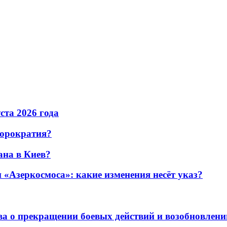
уста 2026 года
бюрократия?
ана в Киев?
«Азеркосмоса»: какие изменения несёт указ?
а о прекращении боевых действий и возобновлени