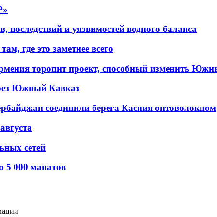
P»
в, последствий и уязвимостей водного баланса
ам, где это заметнее всего
рмения торопит проект, способный изменить Южн
рез Южный Кавказ
ербайджан соединили берега Каспия оптоволокном
 августа
льных сетей
о 5 000 манатов
мации