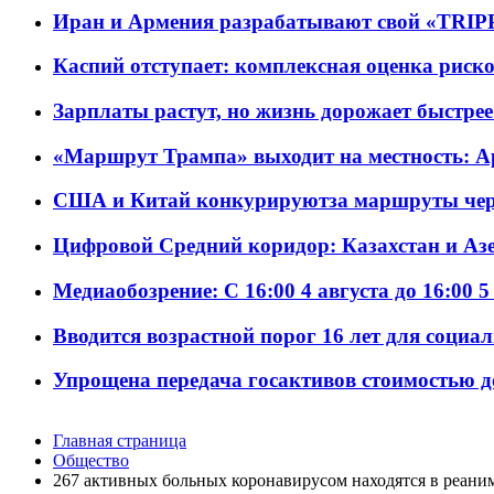
Иран и Армения разрабатывают свой «TRIP
Каспий отступает: комплексная оценка риско
Зарплаты растут, но жизнь дорожает быстрее т
«Маршрут Трампа» выходит на местность: А
США и Китай конкурируютза маршруты че
Цифровой Средний коридор: Казахстан и Аз
Медиаобозрение: С 16:00 4 августа до 16:00 5
Вводится возрастной порог 16 лет для социа
Упрощена передача госактивов стоимостью д
Главная страница
Общество
267 активных больных коронавирусом находятся в реани