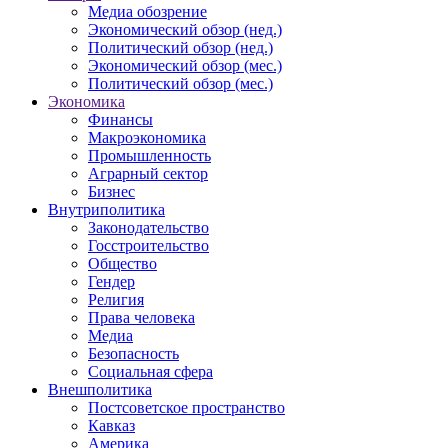
Медиа обозрение
Экономический обзор (нед.)
Политический обзор (нед.)
Экономический обзор (мес.)
Политический обзор (мес.)
Экономика
Финансы
Макроэкономика
Промышленность
Аграрный сектор
Бизнес
Внутриполитика
Законодательство
Госстроительство
Общество
Гендер
Религия
Права человека
Медиа
Безопасность
Социальная сфера
Внешполитика
Постсоветское пространство
Кавказ
Америка