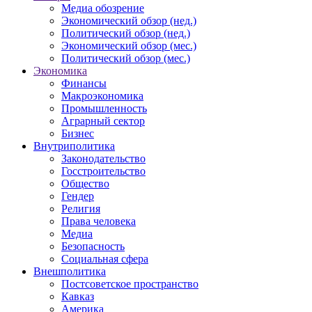
Медиа обозрение
Экономический обзор (нед.)
Политический обзор (нед.)
Экономический обзор (мес.)
Политический обзор (мес.)
Экономика
Финансы
Макроэкономика
Промышленность
Аграрный сектор
Бизнес
Внутриполитика
Законодательство
Госстроительство
Общество
Гендер
Религия
Права человека
Медиа
Безопасность
Социальная сфера
Внешполитика
Постсоветское пространство
Кавказ
Америка