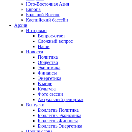
Юго-Восточная Азия
Европа
Большой Восток
Каспийский бассейн
Архив
Интервью
Вопрос-ответ
Сложный вопрос
Наши
Новости
Политика
Общество
Экономика
Финансы
Энергетика
В мире
Культура
Фото сессии
Актуальный репортаж
Выпуски
Бюллетнь Политика
Бюллетнь Экономика
Бюллетнь Финансы
Бюллетнь Энергетика
Прошу слова