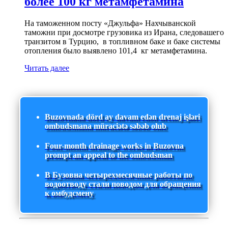
более 100 кг метамфетамина
На таможенном посту «Джульфа» Нахчыванской
таможни при досмотре грузовика из Ирана, следовашего
транзитом в Турцию, в топливном баке и баке системы
отопления было выявлено 101,4 кг метамфетамина.
Читать далее
Buzovnada dörd ay davam edən drenaj işləri
ombudsmana müraciətə səbəb olub
Four-month drainage works in Buzovna
prompt an appeal to the ombudsman
В Бузовна четырехмесячные работы по
водоотводу стали поводом для обращения
к омбудсмену