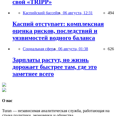
свой «TRIPP»
Каспийский бассейн,
06 августа, 12:31
494
Каспий отступает: комплексная
оценка рисков, последствий и
уязвимостей водного баланса
Социальная сфера,
06 августа, 01:38
626
Зарплаты растут, но жизнь
дорожает быстрее там, где это
заметнее всего
О нас
Turan — независимая аналитическая служба, работающая на
стыке политики, экономики и общества.