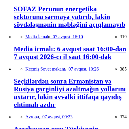
SOFAZ Perunun energetika
sektoruna sərmayə yatırıb, lakin
sövdələşmənin məbləğini açıqlamayıb
Media İcmalı,
07 avqust, 16:10
319
Media icmalı: 6 avqust saat 16:00-dan
7 avqust 2026-cı il saat 16:00-dək
Keçmiş Sovet məkanı,
07 avqust, 10:26
385
Seçkilərdən sonra Ermənistan və
Rusiya gərginliyi azaltmağın yollarını
axtarır, lakin əvvəlki ittifaqa qayıdış
ehtimalı azdır
Avropa,
07 avqust, 09:23
374
Azərbaycan qazı Türkiyənin