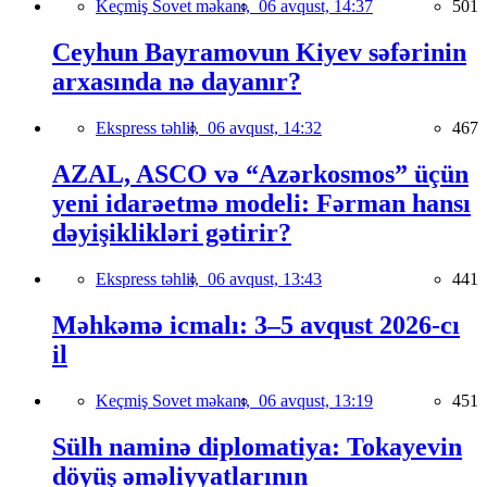
Keçmiş Sovet məkanı,
06 avqust, 14:37
501
Ceyhun Bayramovun Kiyev səfərinin
arxasında nə dayanır?
Ekspress təhlil,
06 avqust, 14:32
467
AZAL, ASCO və “Azərkosmos” üçün
yeni idarəetmə modeli: Fərman hansı
dəyişiklikləri gətirir?
Ekspress təhlil,
06 avqust, 13:43
441
Məhkəmə icmalı: 3–5 avqust 2026-cı
il
Keçmiş Sovet məkanı,
06 avqust, 13:19
451
Sülh naminə diplomatiya: Tokayevin
döyüş əməliyyatlarının