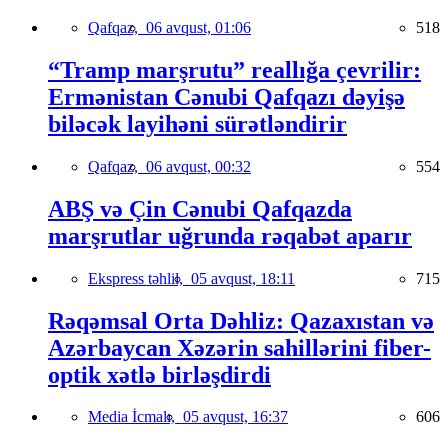
Qafqaz,
06 avqust, 01:06
518
“Tramp marşrutu” reallığa çevrilir:
Ermənistan Cənubi Qafqazı dəyişə
biləcək layihəni sürətləndirir
Qafqaz,
06 avqust, 00:32
554
ABŞ və Çin Cənubi Qafqazda
marşrutlar uğrunda rəqabət aparır
Ekspress təhlil,
05 avqust, 18:11
715
Rəqəmsal Orta Dəhliz: Qazaxıstan və
Azərbaycan Xəzərin sahillərini fiber-
optik xətlə birləşdirdi
Media İcmalı,
05 avqust, 16:37
606