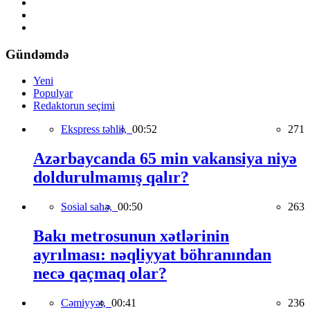
Gündəmdə
Yeni
Populyar
Redaktorun seçimi
Ekspress təhlil,
00:52
271
Azərbaycanda 65 min vakansiya niyə
doldurulmamış qalır?
Sosial sahə,
00:50
263
Bakı metrosunun xətlərinin
ayrılması: nəqliyyat böhranından
necə qaçmaq olar?
Cəmiyyət,
00:41
236