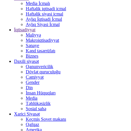
Media İcmalı
Həftəlik iqtisadi icmal
Həftəlik siyasi icmal
Aylıq İqtisadi İcmal
Aylıq Siyasi İcmal
İqtisadiyyat
Maliyyə
Makroiqtisadiyyat
Sənaye
Kənd təsərrüfatı
Biznes
Daxili siyasət
Qanunvericilik
Dövlət quruculuğu
Cəmiyyət
Gender
Din
İnsan Hüquqları
Media
Təhlükəsizlik
Sosial sahə
Xarici Siyasət
Keçmiş Sovet məkanı
Qafqaz
Amerika