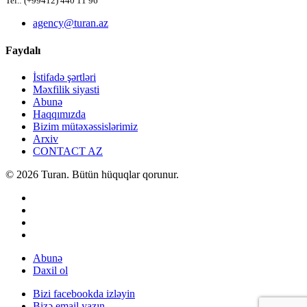
Tel.: (+99412) 440 11 96
agency@turan.az
Faydalı
İstifadə şərtləri
Məxfilik siyasti
Abunə
Haqqımızda
Bizim mütəxəssislərimiz
Arxiv
CONTACT AZ
© 2026 Turan. Bütün hüquqlar qorunur.
Abunə
Daxil ol
Bizi facebookda izləyin
Bizə email yazın