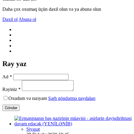
Daha çox oxumaq üçün daxil olun və ya abunə olun
Daxil ol
Abunə ol
Rəy yaz
Ad *
Rəyiniz *
Oxudum və razıyam
Şərh göndərmə qaydaları
Göndər
Siyasət