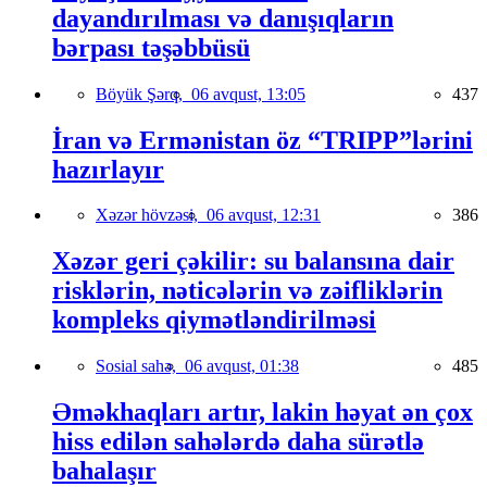
dayandırılması və danışıqların
bərpası təşəbbüsü
Böyük Şərq,
06 avqust, 13:05
437
İran və Ermənistan öz “TRIPP”lərini
hazırlayır
Xəzər hövzəsi,
06 avqust, 12:31
386
Xəzər geri çəkilir: su balansına dair
risklərin, nəticələrin və zəifliklərin
kompleks qiymətləndirilməsi
Sosial sahə,
06 avqust, 01:38
485
Əməkhaqları artır, lakin həyat ən çox
hiss edilən sahələrdə daha sürətlə
bahalaşır