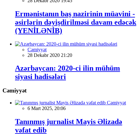
28 Dekabr 2020 19:45
Ermənistanın baş nazirinin müavini -
əsirlərin dəyişdirilməsi davam edəcək
(YENİLƏNİB)
Cəmiyyət
28 Dekabr 2020 21:20
Azərbaycan: 2020-ci ilin mühüm
siyasi hadisələri
Cəmiyyət
Cəmiyyət
6 Mart 2025, 20:06
Tanınmış jurnalist Mayis Əlizadə
vəfat edib