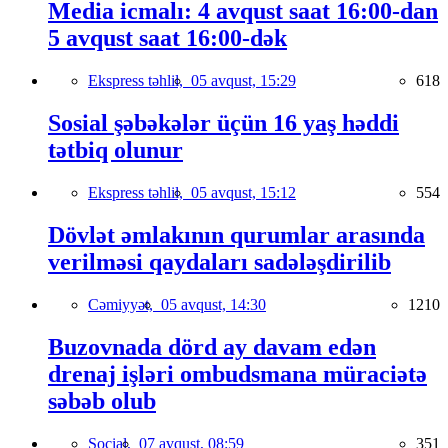
Media icmalı: 4 avqust saat 16:00-dan
5 avqust saat 16:00-dək
Ekspress təhlil,
05 avqust, 15:29
618
Sosial şəbəkələr üçün 16 yaş həddi
tətbiq olunur
Ekspress təhlil,
05 avqust, 15:12
554
Dövlət əmlakının qurumlar arasında
verilməsi qaydaları sadələşdirilib
Cəmiyyət,
05 avqust, 14:30
1210
Buzovnada dörd ay davam edən
drenaj işləri ombudsmana müraciətə
səbəb olub
Social,
07 avqust, 08:59
351