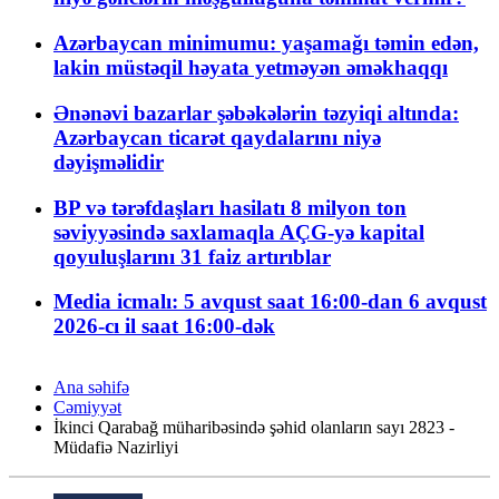
Azərbaycan minimumu: yaşamağı təmin edən,
lakin müstəqil həyata yetməyən əməkhaqqı
Ənənəvi bazarlar şəbəkələrin təzyiqi altında:
Azərbaycan ticarət qaydalarını niyə
dəyişməlidir
BP və tərəfdaşları hasilatı 8 milyon ton
səviyyəsində saxlamaqla AÇG-yə kapital
qoyuluşlarını 31 faiz artırıblar
Media icmalı: 5 avqust saat 16:00-dan 6 avqust
2026-cı il saat 16:00-dək
Ana səhifə
Cəmiyyət
İkinci Qarabağ müharibəsində şəhid olanların sayı 2823 -
Müdafiə Nazirliyi