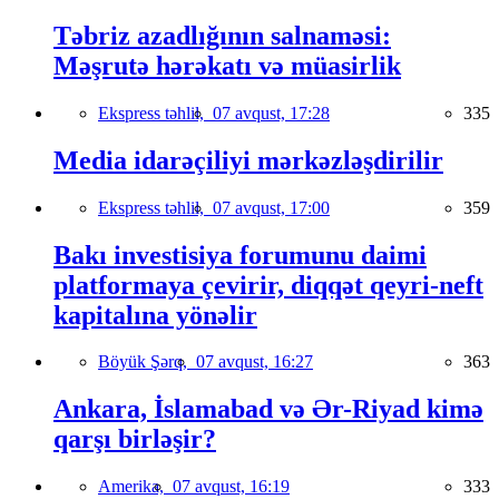
Təbriz azadlığının salnaməsi:
Məşrutə hərəkatı və müasirlik
Ekspress təhlil,
07 avqust, 17:28
335
Media idarəçiliyi mərkəzləşdirilir
Ekspress təhlil,
07 avqust, 17:00
359
Bakı investisiya forumunu daimi
platformaya çevirir, diqqət qeyri-neft
kapitalına yönəlir
Böyük Şərq,
07 avqust, 16:27
363
Ankara, İslamabad və Ər-Riyad kimə
qarşı birləşir?
Amerika,
07 avqust, 16:19
333