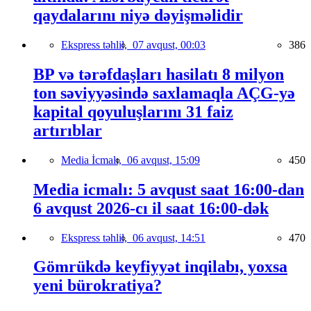
qaydalarını niyə dəyişməlidir
Ekspress təhlil,
07 avqust, 00:03
386
BP və tərəfdaşları hasilatı 8 milyon
ton səviyyəsində saxlamaqla AÇG-yə
kapital qoyuluşlarını 31 faiz
artırıblar
Media İcmalı,
06 avqust, 15:09
450
Media icmalı: 5 avqust saat 16:00-dan
6 avqust 2026-cı il saat 16:00-dək
Ekspress təhlil,
06 avqust, 14:51
470
Gömrükdə keyfiyyət inqilabı, yoxsa
yeni bürokratiya?