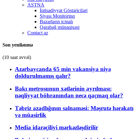
ASTNA
İqtisadiyyat Göstəriciləri
Siyası Monitorinq
Bazarların icmalı
Qarabağ münaqişəsi
Contact az
Son yenilənmə
(10 saat əvvəl)
Azərbaycanda 65 min vakansiya niyə
doldurulmamış qalır?
Bakı metrosunun xətlərinin ayrılması:
nəqliyyat böhranından necə qaçmaq olar?
Təbriz azadlığının salnaməsi: Məşrutə hərəkatı
və müasirlik
Media idarəçiliyi mərkəzləşdirilir