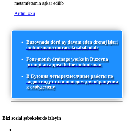
metamfetamin aşkar edilib
Ardını oxu
Buzovnada dörd ay davam edən drenaj işləri
ombudsmana müraciətə səbəb olub
Four-month drainage works in Buzovna
prompt an appeal to the ombudsman
В Бузовна четырехмесячные работы по
водоотводу стали поводом для обращения
к омбудсмену
Bizi sosial şəbəkələrdə izləyin