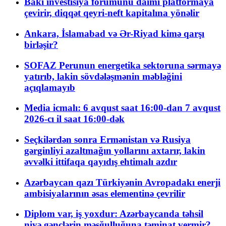
Bakı investisiya forumunu daimi platformaya
çevirir, diqqət qeyri-neft kapitalına yönəlir
Ankara, İslamabad və Ər-Riyad kimə qarşı
birləşir?
SOFAZ Perunun energetika sektoruna sərmayə
yatırıb, lakin sövdələşmənin məbləğini
açıqlamayıb
Media icmalı: 6 avqust saat 16:00-dan 7 avqust
2026-cı il saat 16:00-dək
Seçkilərdən sonra Ermənistan və Rusiya
gərginliyi azaltmağın yollarını axtarır, lakin
əvvəlki ittifaqa qayıdış ehtimalı azdır
Azərbaycan qazı Türkiyənin Avropadakı enerji
ambisiyalarının əsas elementinə çevrilir
Diplom var, iş yoxdur: Azərbaycanda təhsil
niyə gənclərin məşğulluğuna təminat vermir?