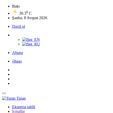
Bakı
0
30.3
C
Şənbə, 8 Avqust 2026
Daxil ol
Abunə
Əlaqə
Turan
Ekspress təhlil
İcmallar