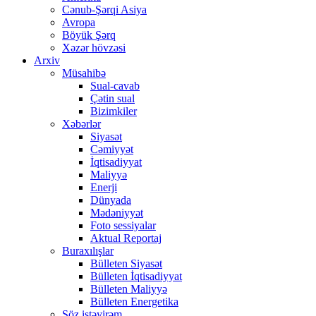
Cənub-Şərqi Asiya
Avropa
Böyük Şərq
Xəzər hövzəsi
Arxiv
Müsahibə
Sual-cavab
Çətin sual
Bizimkiler
Xəbərlər
Siyasət
Cəmiyyət
İqtisadiyyat
Maliyyə
Enerji
Dünyada
Mədəniyyət
Foto sessiyalar
Aktual Reportaj
Buraxılışlar
Bülleten Siyasət
Bülleten İqtisadiyyat
Bülleten Maliyyə
Bülleten Energetika
Söz istəyirəm