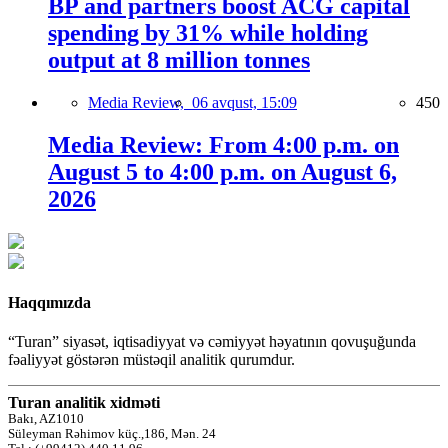
BP and partners boost ACG capital
spending by 31% while holding
output at 8 million tonnes
Media Review,
06 avqust, 15:09
450
Media Review: From 4:00 p.m. on
August 5 to 4:00 p.m. on August 6,
2026
Haqqımızda
“Turan” siyasət, iqtisadiyyat və cəmiyyət həyatının qovuşuğunda
fəaliyyət göstərən müstəqil analitik qurumdur.
Turan analitik xidməti
Bakı, AZ1010
Süleyman Rəhimov küç.,186, Mən. 24