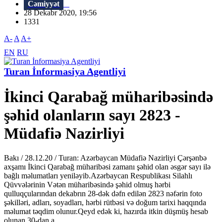
Cəmiyyət
28 Dekabr 2020, 19:56
1331
A-
A
A+
EN
RU
Turan İnformasiya Agentliyi
İkinci Qarabağ müharibəsində
şəhid olanların sayı 2823 -
Müdafiə Nazirliyi
Bakı / 28.12.20 / Turan: Azərbaycan Müdafiə Nazirliyi Çərşənbə
axşamı İkinci Qarabağ müharibəsi zamanı şəhid olan əsgər sayı ilə
bağlı məlumatları yeniləyib.Azərbaycan Respublikası Silahlı
Qüvvələrinin Vətən müharibəsində şəhid olmuş hərbi
qulluqçularından dekabrın 28-dək dəfn edilən 2823 nəfərin foto
şəkilləri, adları, soyadları, hərbi rütbəsi və doğum tarixi haqqında
məlumat təqdim olunur.Qeyd edək ki, hazırda itkin düşmüş hesab
olunan 30-dan a...