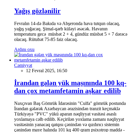
Yağış gözlənilir
Fevralın 14-də Bakıda və Abşeronda hava tutqun olacaq,
yağış yağacaq. Şimal-qərb küləyi əsəcək. Havanın
temperaturu gecə müsbət 2 + 4, gündüz müsbət 5 + 7 dərəcə
olacaq. Rütubət 75-85 faiz olacaq.
Ardını oxu
Cəmiyyət
12 Fevral 2025, 16:50
İrandan gələn yük maşınında 100 kq-
dan çox metamfetamin aşkar edilib
Naxçıvan Baş Gömrük İdarəsinin "Culfa" gömrük postunda
İrandan gələrək Azərbaycan ərazisindən tranzit keçməklə
Türkiyəyə "PVC" yükü aparan nəqliyyat vasitəsi əsaslı
yoxlamaya cəlb edilib. Keçirilən yoxlama zamanı nəqliyyat
vasitəsinin yanacaq qatqısı çənindən və qızdırıcı sistemin
çənindən maye halında 101 kq 400 qram psixotrop maddə -