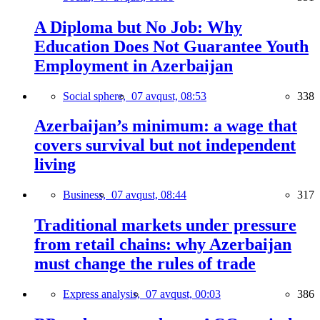
A Diploma but No Job: Why
Education Does Not Guarantee Youth
Employment in Azerbaijan
Social sphere,
07 avqust, 08:53
338
Azerbaijan’s minimum: a wage that
covers survival but not independent
living
Business,
07 avqust, 08:44
317
Traditional markets under pressure
from retail chains: why Azerbaijan
must change the rules of trade
Express analysis,
07 avqust, 00:03
386