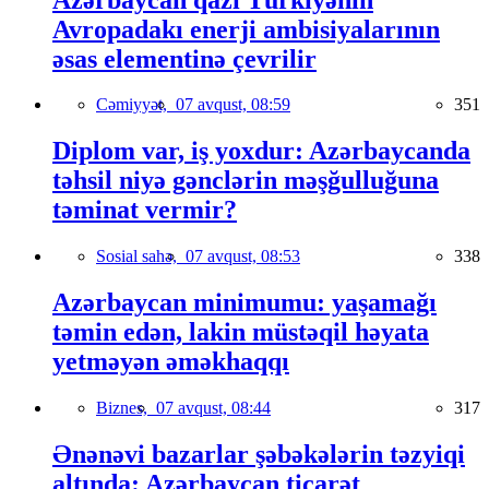
Avropadakı enerji ambisiyalarının
əsas elementinə çevrilir
Cəmiyyət,
07 avqust, 08:59
351
Diplom var, iş yoxdur: Azərbaycanda
təhsil niyə gənclərin məşğulluğuna
təminat vermir?
Sosial sahə,
07 avqust, 08:53
338
Azərbaycan minimumu: yaşamağı
təmin edən, lakin müstəqil həyata
yetməyən əməkhaqqı
Biznes,
07 avqust, 08:44
317
Ənənəvi bazarlar şəbəkələrin təzyiqi
altında: Azərbaycan ticarət