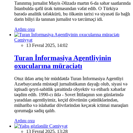
Tanınmış jurnalist Mayis Əlizadə martın 6-da səhər saatlarında
İstanbulda qəfil ürək tutmasından vəfat edib. O Türkiyə
barədə analitik təfəkkürü, bu ölkənin tarixi və siyasəti ilə bağlı
dərin biliyi ilə tanınan jurnalist və tərcüməçi idi.
Ardını oxu
Cəmiyyət
13 Fevral 2025, 14:02
Turan İnformasiya Agentliyinin
oxucularına müraciətı
Otuz ildən artıq bir müddətdə Turan İnformasiya Agentliyi
Azərbaycanda müstəqil jurnalistikanın dayağı olub, siyasi və
iqtisadi qeyri-sabitlik şəraitində obyektiv və etibarlı xəbərlər
təqdim edib. 1990-cı ildə - Sovet İttifaqının son günlərində
yaradılan agentliyimiz, keçid dövrünün çətinliklərindən,
müharibə və islahatlar dövrlərindən keçərək ictimai maraqları
qorumağa sadiq qalıb.
Ardını oxu
Cəmiyyət
13 Fevral 2025, 13:28