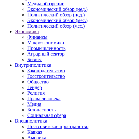
Медиа обозрение
Экономический обзор (нед.)
Политический обзор (нед.)
Экономический обзор (мес.)
Политический обзор (мес.)
Экономика
Финансы
Макроэкономика
Промышленность
Аграрный сектор
Бизнес
Внутриполитика
Законодательство
Госстроительство
Общество
Гендер
Религия
Права человека
Медиа
Безопасность
Социальная сфера
Внешполитика
Постсоветское пространство
Кавказ
Америка