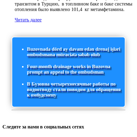
транзитом в Турцию, в топливном баке и баке системы
отопления было выявлено 101,4 кг метамфетамина.
Читать далее
Buzovnada dörd ay davam edən drenaj işləri
ombudsmana müraciətə səbəb olub
Four-month drainage works in Buzovna
prompt an appeal to the ombudsman
В Бузовна четырехмесячные работы по
водоотводу стали поводом для обращения
к омбудсмену
Следите за нами в социальных сетях