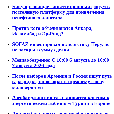
Баку превращает инвестиционный форум в
постоянную платформу для привлечения
ненефтяного капитала
Против кого объединяются Анкара,
Исламабад и Эр-Рияд?
SOFAZ инвестировал в энергетику Перу, но
не раскрыл сумму сделки
Медиаобозрение: С 16:00 6 августа до 16:00
7 августа 2026 года
После выборов Армения и Россия ищут путь
к разрядке, но возврат к прежнему союзу
маловероятен
Азербайджанский газ становится ключом к
энергетическим амбициям Турции в Европе
Диплом без работы: почему образование не