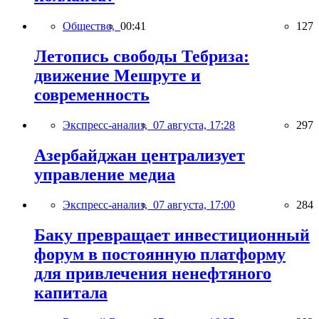
Общество,
00:41
127
Летопись свободы Тебриза:
движение Мешруте и
современность
Экспресс-анализ,
07 августа, 17:28
297
Азербайджан централизует
управление медиа
Экспресс-анализ,
07 августа, 17:00
284
Баку превращает инвестиционный
форум в постоянную платформу
для привлечения ненефтяного
капитала