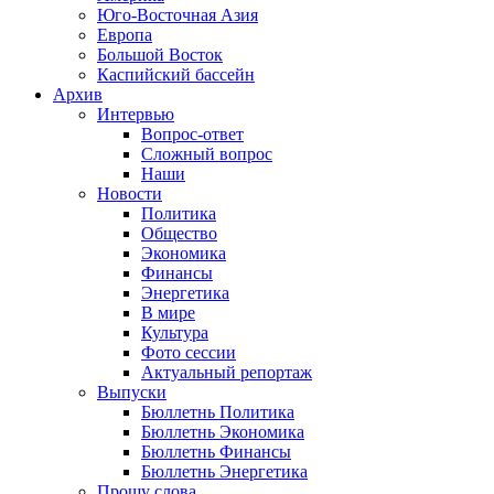
Юго-Восточная Азия
Европа
Большой Восток
Каспийский бассейн
Архив
Интервью
Вопрос-ответ
Сложный вопрос
Наши
Новости
Политика
Общество
Экономика
Финансы
Энергетика
В мире
Культура
Фото сессии
Актуальный репортаж
Выпуски
Бюллетнь Политика
Бюллетнь Экономика
Бюллетнь Финансы
Бюллетнь Энергетика
Прошу слова