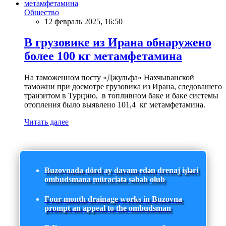
Общество
12 февраль 2025, 16:50
В грузовике из Ирана обнаружено
более 100 кг метамфетамина
На таможенном посту «Джульфа» Нахчыванской
таможни при досмотре грузовика из Ирана, следовашего
транзитом в Турцию, в топливном баке и баке системы
отопления было выявлено 101,4 кг метамфетамина.
Читать далее
Buzovnada dörd ay davam edən drenaj işləri
ombudsmana müraciətə səbəb olub
Four-month drainage works in Buzovna
prompt an appeal to the ombudsman