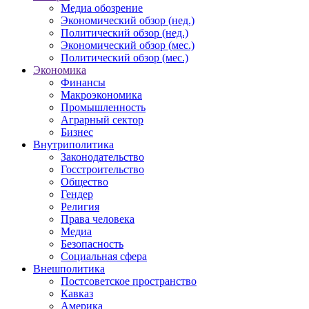
Медиа обозрение
Экономический обзор (нед.)
Политический обзор (нед.)
Экономический обзор (мес.)
Политический обзор (мес.)
Экономика
Финансы
Макроэкономика
Промышленность
Аграрный сектор
Бизнес
Внутриполитика
Законодательство
Госстроительство
Общество
Гендер
Религия
Права человека
Медиа
Безопасность
Социальная сфера
Внешполитика
Постсоветское пространство
Кавказ
Америка