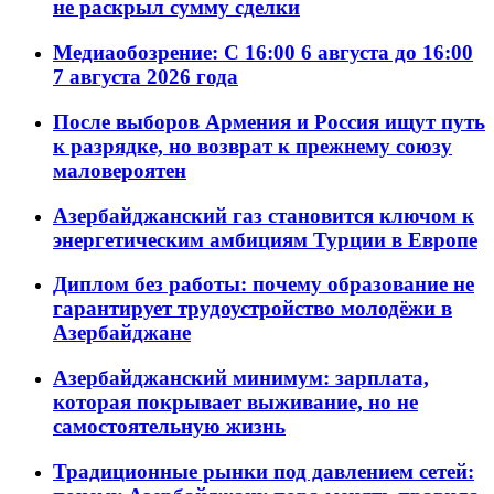
не раскрыл сумму сделки
Медиаобозрение: С 16:00 6 августа до 16:00
7 августа 2026 года
После выборов Армения и Россия ищут путь
к разрядке, но возврат к прежнему союзу
маловероятен
Азербайджанский газ становится ключом к
энергетическим амбициям Турции в Европе
Диплом без работы: почему образование не
гарантирует трудоустройство молодёжи в
Азербайджане
Азербайджанский минимум: зарплата,
которая покрывает выживание, но не
самостоятельную жизнь
Традиционные рынки под давлением сетей: