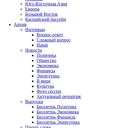
Юго-Восточная Азия
Европа
Большой Восток
Каспийский бассейн
Архив
Интервью
Вопрос-ответ
Сложный вопрос
Наши
Новости
Политика
Общество
Экономика
Финансы
Энергетика
В мире
Культура
Фото сессии
Актуальный репортаж
Выпуски
Бюллетнь Политика
Бюллетнь Экономика
Бюллетнь Финансы
Бюллетнь Энергетика
Прошу слова