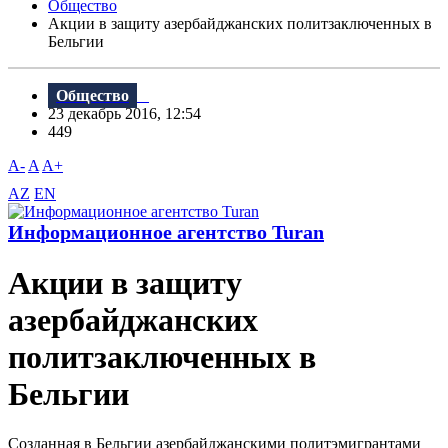
Общество
Акции в защиту азербайджанских политзаключенных в
Бельгии
Общество
23 декабрь 2016, 12:54
449
A-
A
A+
AZ
EN
Информационное агентство Turan
Акции в защиту
азербайджанских
политзаключенных в
Бельгии
Созданная в Бельгии азербайджанскими политэмигрантами