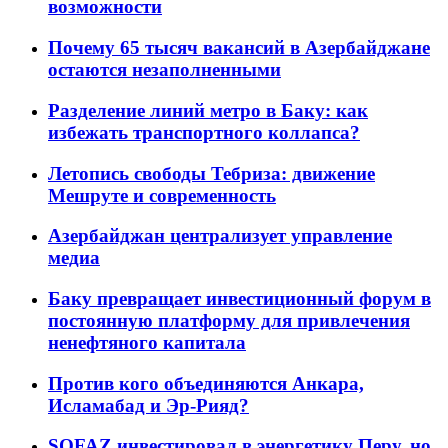
возможности
Почему 65 тысяч вакансий в Азербайджане
остаются незаполненными
Разделение линий метро в Баку: как
избежать транспортного коллапса?
Летопись свободы Тебриза: движение
Мешруте и современность
Азербайджан централизует управление
медиа
Баку превращает инвестиционный форум в
постоянную платформу для привлечения
ненефтяного капитала
Против кого объединяются Анкара,
Исламабад и Эр-Рияд?
SOFAZ инвестировал в энергетику Перу, но