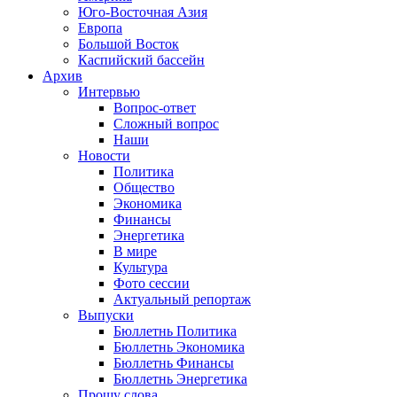
Юго-Восточная Азия
Европа
Большой Восток
Каспийский бассейн
Архив
Интервью
Вопрос-ответ
Сложный вопрос
Наши
Новости
Политика
Общество
Экономика
Финансы
Энергетика
В мире
Культура
Фото сессии
Актуальный репортаж
Выпуски
Бюллетнь Политика
Бюллетнь Экономика
Бюллетнь Финансы
Бюллетнь Энергетика
Прошу слова