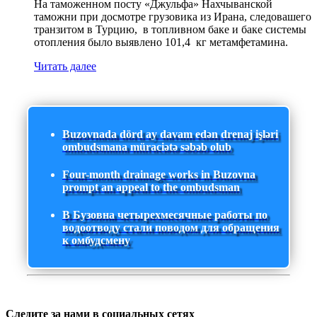
На таможенном посту «Джульфа» Нахчыванской
таможни при досмотре грузовика из Ирана, следовашего
транзитом в Турцию, в топливном баке и баке системы
отопления было выявлено 101,4 кг метамфетамина.
Читать далее
Buzovnada dörd ay davam edən drenaj işləri
ombudsmana müraciətə səbəb olub
Four-month drainage works in Buzovna
prompt an appeal to the ombudsman
В Бузовна четырехмесячные работы по
водоотводу стали поводом для обращения
к омбудсмену
Следите за нами в социальных сетях