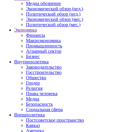
Медиа обозрение
Экономический обзор (нед.)
Политический обзор (нед.)
Экономический обзор (мес.)
Политический обзор (мес.)
Экономика
Финансы
Макроэкономика
Промышленность
Аграрный сектор
Бизнес
Внутриполитика
Законодательство
Госстроительство
Общество
Гендер
Религия
Права человека
Медиа
Безопасность
Социальная сфера
Внешполитика
Постсоветское пространство
Кавказ
Америка