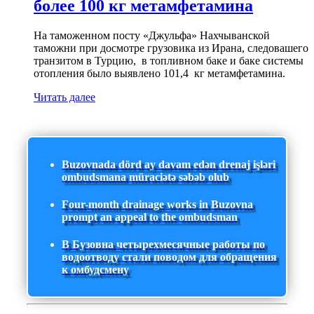
более 100 кг метамфетамина
На таможенном посту «Джульфа» Нахчыванской
таможни при досмотре грузовика из Ирана, следовашего
транзитом в Турцию, в топливном баке и баке системы
отопления было выявлено 101,4 кг метамфетамина.
Читать далее
Buzovnada dörd ay davam edən drenaj işləri
ombudsmana müraciətə səbəb olub
Four-month drainage works in Buzovna
prompt an appeal to the ombudsman
В Бузовна четырехмесячные работы по
водоотводу стали поводом для обращения
к омбудсмену