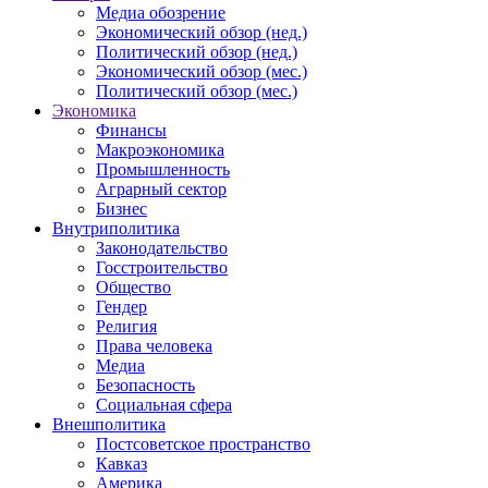
Медиа обозрение
Экономический обзор (нед.)
Политический обзор (нед.)
Экономический обзор (мес.)
Политический обзор (мес.)
Экономика
Финансы
Макроэкономика
Промышленность
Аграрный сектор
Бизнес
Внутриполитика
Законодательство
Госстроительство
Общество
Гендер
Религия
Права человека
Медиа
Безопасность
Социальная сфера
Внешполитика
Постсоветское пространство
Кавказ
Америка