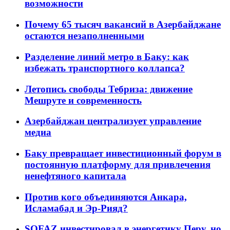
возможности
Почему 65 тысяч вакансий в Азербайджане
остаются незаполненными
Разделение линий метро в Баку: как
избежать транспортного коллапса?
Летопись свободы Тебриза: движение
Мешруте и современность
Азербайджан централизует управление
медиа
Баку превращает инвестиционный форум в
постоянную платформу для привлечения
ненефтяного капитала
Против кого объединяются Анкара,
Исламабад и Эр-Рияд?
SOFAZ инвестировал в энергетику Перу, но