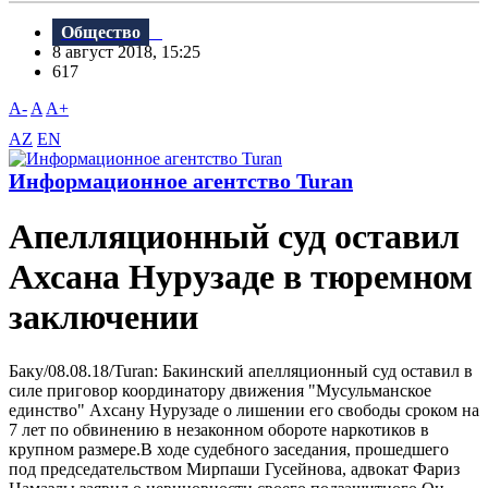
Общество
8 август 2018, 15:25
617
A-
A
A+
AZ
EN
Информационное агентство Turan
Апелляционный суд оставил
Ахсана Нурузаде в тюремном
заключении
Баку/08.08.18/Turan: Бакинский апелляционный суд оставил в
силе приговор координатору движения "Мусульманское
единство" Ахсану Нурузаде о лишении его свободы сроком на
7 лет по обвинению в незаконном обороте наркотиков в
крупном размере.B ходе судебного заседания, прошедшего
под председательством Мирпаши Гусейнова, адвокат Фариз