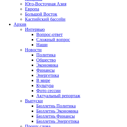
Юго-Восточная Азия
Европа
Большой Восток
Каспийский бассейн
Архив
Интервью
Вопрос-ответ
Сложный вопрос
Наши
Новости
Политика
Общество
Экономика
Финансы
Энергетика
В мире
Культура
Фото сессии
Актуальный репортаж
Выпуски
Бюллетнь Политика
Бюллетнь Экономика
Бюллетнь Финансы
Бюллетнь Энергетика
Прошу слова