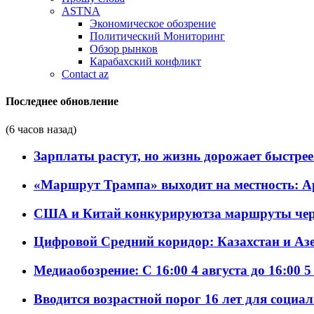
ASTNA
Экономическое обозрение
Политический Мониторинг
Обзор рынков
Карабахский конфликт
Contact az
Последнее обновление
(6 часов назад)
Зарплаты растут, но жизнь дорожает быстрее т
«Маршрут Трампа» выходит на местность: А
США и Китай конкурируютза маршруты че
Цифровой Средний коридор: Казахстан и Аз
Медиаобозрение: С 16:00 4 августа до 16:00 5
Вводится возрастной порог 16 лет для социа