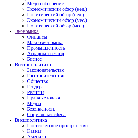
Медиа обозрение
Экономический обзор (нед.)
Политический обзор (нед.)
Экономический обзор (мес.)
Политический обзор (мес.)
Экономика
Финансы
Макроэкономика
Промышленность
Аграрный сектор
Бизнес
Внутриполитика
Законодательство
Госстроительство
Общество
Гендер
Религия
Права человека
Медиа
Безопасность
Социальная сфера
Внешполитика
Постсоветское пространство
Кавказ
Америка