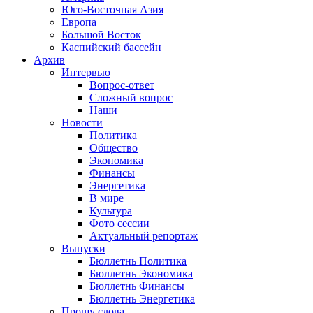
Юго-Восточная Азия
Европа
Большой Восток
Каспийский бассейн
Архив
Интервью
Вопрос-ответ
Сложный вопрос
Наши
Новости
Политика
Общество
Экономика
Финансы
Энергетика
В мире
Культура
Фото сессии
Актуальный репортаж
Выпуски
Бюллетнь Политика
Бюллетнь Экономика
Бюллетнь Финансы
Бюллетнь Энергетика
Прошу слова