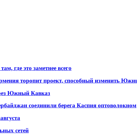
ам, где это заметнее всего
рмения торопит проект, способный изменить Южн
рез Южный Кавказ
ербайджан соединили берега Каспия оптоволокном
 августа
льных сетей