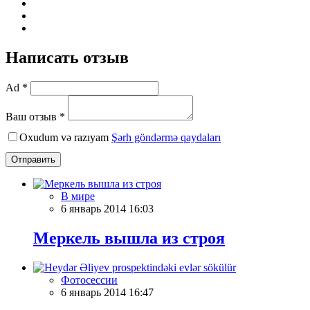
Написать отзыв
Ad *
Ваш отзыв *
Oxudum və razıyam
Şərh göndərmə qaydaları
Отправить
В мире
6 январь 2014 16:03
Меркель вышла из строя
Фотосессии
6 январь 2014 16:47