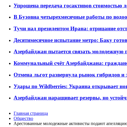
Упрощена передача госактивов стоимостью д
В Бузовна четырехмесячные работы по водоо
Тучи над президентом Ирана: отрицание отст
Десятимесячное испытание метро: Баку готов
Азербайджан пытается связать молодежную п
Коммунальный счёт Азербайджана: граждане 
Отмена льгот развернула рынок гибридов и
Удары по Wildberries: Украина открывает но
Азербайджан наращивает резервы, но устойч
Главная страница
Общество
Арестованные молодежные активисты подают апелляци