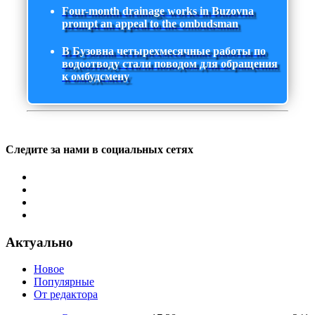
Four-month drainage works in Buzovna
prompt an appeal to the ombudsman
В Бузовна четырехмесячные работы по
водоотводу стали поводом для обращения
к омбудсмену
Следите за нами в социальных сетях
Актуально
Новое
Популярные
От редактора