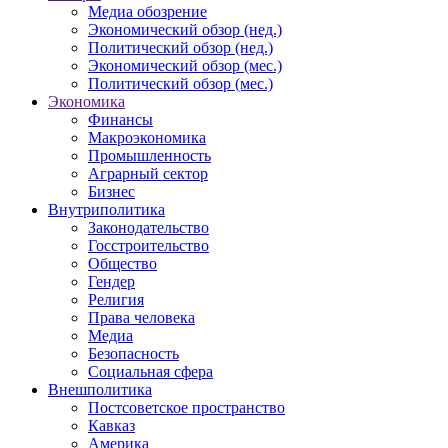
Медиа обозрение
Экономический обзор (нед.)
Политический обзор (нед.)
Экономический обзор (мес.)
Политический обзор (мес.)
Экономика
Финансы
Макроэкономика
Промышленность
Аграрный сектор
Бизнес
Внутриполитика
Законодательство
Госстроительство
Общество
Гендер
Религия
Права человека
Медиа
Безопасность
Социальная сфера
Внешполитика
Постсоветское пространство
Кавказ
Америка