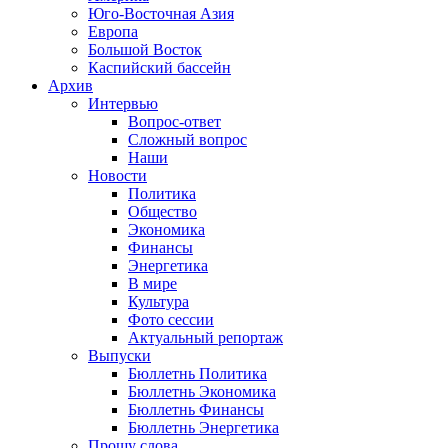
Юго-Восточная Азия
Европа
Большой Восток
Каспийский бассейн
Архив
Интервью
Вопрос-ответ
Сложный вопрос
Наши
Новости
Политика
Общество
Экономика
Финансы
Энергетика
В мире
Культура
Фото сессии
Актуальный репортаж
Выпуски
Бюллетнь Политика
Бюллетнь Экономика
Бюллетнь Финансы
Бюллетнь Энергетика
Прошу слова