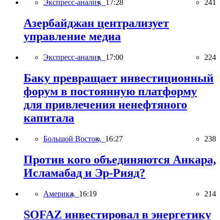
Экспресс-анализ,
17:28
241
Азербайджан централизует
управление медиа
Экспресс-анализ,
17:00
224
Баку превращает инвестиционный
форум в постоянную платформу
для привлечения ненефтяного
капитала
Большой Восток,
16:27
238
Против кого объединяются Анкара,
Исламабад и Эр-Рияд?
Америка,
16:19
214
SOFAZ инвестировал в энергетику