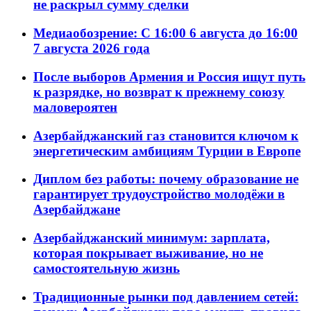
не раскрыл сумму сделки
Медиаобозрение: С 16:00 6 августа до 16:00
7 августа 2026 года
После выборов Армения и Россия ищут путь
к разрядке, но возврат к прежнему союзу
маловероятен
Азербайджанский газ становится ключом к
энергетическим амбициям Турции в Европе
Диплом без работы: почему образование не
гарантирует трудоустройство молодёжи в
Азербайджане
Азербайджанский минимум: зарплата,
которая покрывает выживание, но не
самостоятельную жизнь
Традиционные рынки под давлением сетей: