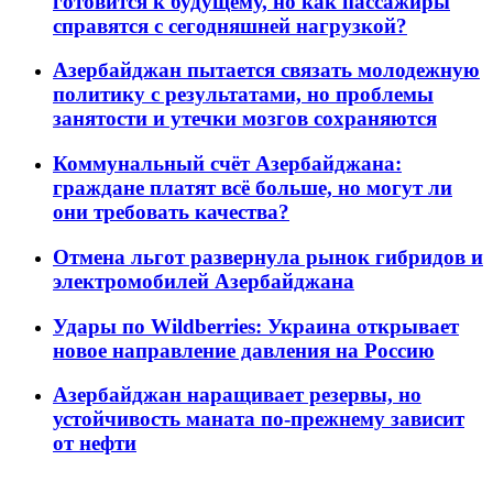
готовится к будущему, но как пассажиры
справятся с сегодняшней нагрузкой?
Азербайджан пытается связать молодежную
политику с результатами, но проблемы
занятости и утечки мозгов сохраняются
Коммунальный счёт Азербайджана:
граждане платят всё больше, но могут ли
они требовать качества?
Отмена льгот развернула рынок гибридов и
электромобилей Азербайджана
Удары по Wildberries: Украина открывает
новое направление давления на Россию
Азербайджан наращивает резервы, но
устойчивость маната по-прежнему зависит
от нефти