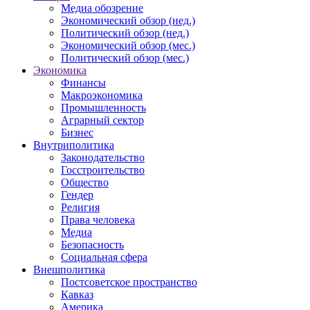
Медиа обозрение
Экономический обзор (нед.)
Политический обзор (нед.)
Экономический обзор (мес.)
Политический обзор (мес.)
Экономика
Финансы
Макроэкономика
Промышленность
Аграрный сектор
Бизнес
Внутриполитика
Законодательство
Госстроительство
Общество
Гендер
Религия
Права человека
Медиа
Безопасность
Социальная сфера
Внешполитика
Постсоветское пространство
Кавказ
Америка