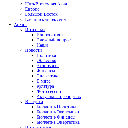
Юго-Восточная Азия
Европа
Большой Восток
Каспийский бассейн
Архив
Интервью
Вопрос-ответ
Сложный вопрос
Наши
Новости
Политика
Общество
Экономика
Финансы
Энергетика
В мире
Культура
Фото сессии
Актуальный репортаж
Выпуски
Бюллетнь Политика
Бюллетнь Экономика
Бюллетнь Финансы
Бюллетнь Энергетика
Прошу слова