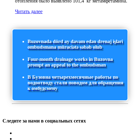
отопления было выявлено 101,4 кг метамфетамина.
Читать далее
Buzovnada dörd ay davam edən drenaj işləri
ombudsmana müraciətə səbəb olub
Four-month drainage works in Buzovna
prompt an appeal to the ombudsman
В Бузовна четырехмесячные работы по
водоотводу стали поводом для обращения
к омбудсмену
Следите за нами в социальных сетях