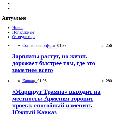
Актуально
Новое
Популярные
От редактора
Социальная сфера,
01:38
256
Зарплаты растут, но жизнь
дорожает быстрее там, где это
заметнее всего
Кавказ,
01:06
280
«Маршрут Трампа» выходит на
местность: Армения торопит
проект, способный изменить
Южный Кавказ