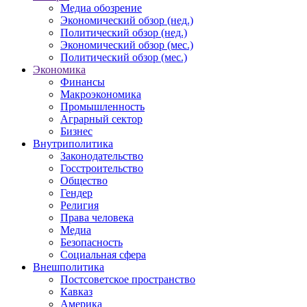
Медиа обозрение
Экономический обзор (нед.)
Политический обзор (нед.)
Экономический обзор (мес.)
Политический обзор (мес.)
Экономика
Финансы
Макроэкономика
Промышленность
Аграрный сектор
Бизнес
Внутриполитика
Законодательство
Госстроительство
Общество
Гендер
Религия
Права человека
Медиа
Безопасность
Социальная сфера
Внешполитика
Постсоветское пространство
Кавказ
Америка