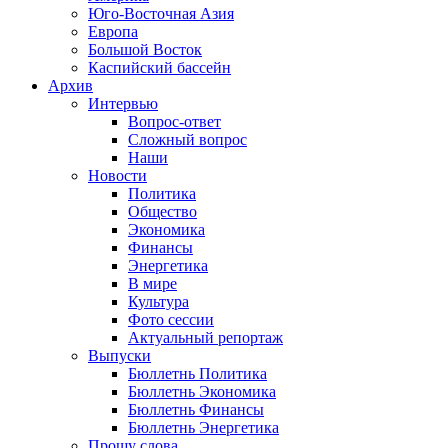
Юго-Восточная Азия
Европа
Большой Восток
Каспийский бассейн
Архив
Интервью
Вопрос-ответ
Сложный вопрос
Наши
Новости
Политика
Общество
Экономика
Финансы
Энергетика
В мире
Культура
Фото сессии
Актуальный репортаж
Выпуски
Бюллетнь Политика
Бюллетнь Экономика
Бюллетнь Финансы
Бюллетнь Энергетика
Прошу слова