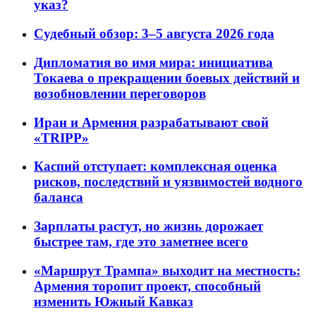
указ?
Судебный обзор: 3–5 августа 2026 года
Дипломатия во имя мира: инициатива
Токаева о прекращении боевых действий и
возобновлении переговоров
Иран и Армения разрабатывают свой
«TRIPP»
Каспий отступает: комплексная оценка
рисков, последствий и уязвимостей водного
баланса
Зарплаты растут, но жизнь дорожает
быстрее там, где это заметнее всего
«Маршрут Трампа» выходит на местность:
Армения торопит проект, способный
изменить Южный Кавказ