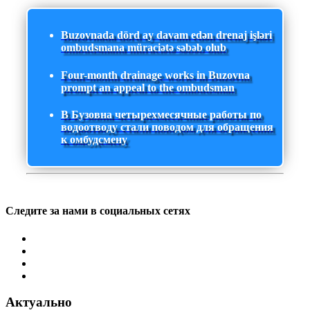
Buzovnada dörd ay davam edən drenaj işləri
ombudsmana müraciətə səbəb olub
Four-month drainage works in Buzovna
prompt an appeal to the ombudsman
В Бузовна четырехмесячные работы по
водоотводу стали поводом для обращения
к омбудсмену
Следите за нами в социальных сетях
Актуально