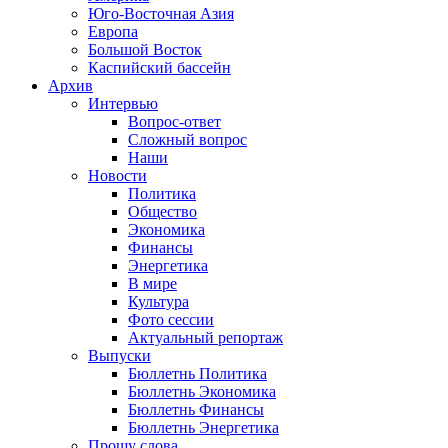
Юго-Восточная Азия
Европа
Большой Восток
Каспийский бассейн
Архив
Интервью
Вопрос-ответ
Сложный вопрос
Наши
Новости
Политика
Общество
Экономика
Финансы
Энергетика
В мире
Культура
Фото сессии
Актуальный репортаж
Выпуски
Бюллетнь Политика
Бюллетнь Экономика
Бюллетнь Финансы
Бюллетнь Энергетика
Прошу слова