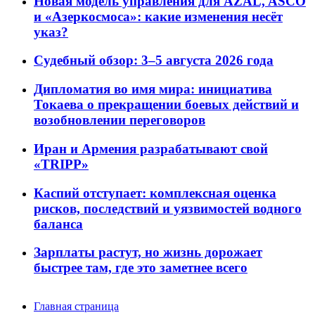
Новая модель управления для AZAL, ASCO
и «Азеркосмоса»: какие изменения несёт
указ?
Судебный обзор: 3–5 августа 2026 года
Дипломатия во имя мира: инициатива
Токаева о прекращении боевых действий и
возобновлении переговоров
Иран и Армения разрабатывают свой
«TRIPP»
Каспий отступает: комплексная оценка
рисков, последствий и уязвимостей водного
баланса
Зарплаты растут, но жизнь дорожает
быстрее там, где это заметнее всего
Главная страница