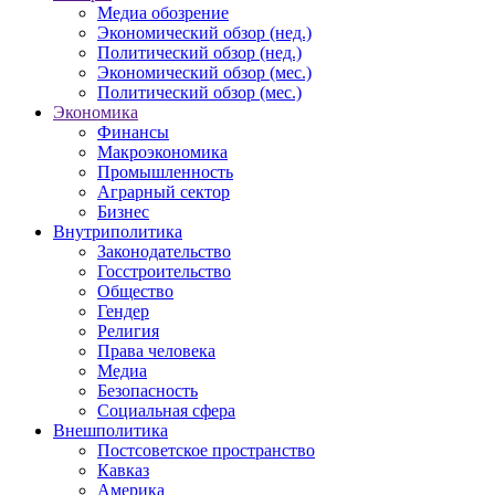
Медиа обозрение
Экономический обзор (нед.)
Политический обзор (нед.)
Экономический обзор (мес.)
Политический обзор (мес.)
Экономика
Финансы
Макроэкономика
Промышленность
Аграрный сектор
Бизнес
Внутриполитика
Законодательство
Госстроительство
Общество
Гендер
Религия
Права человека
Медиа
Безопасность
Социальная сфера
Внешполитика
Постсоветское пространство
Кавказ
Америка