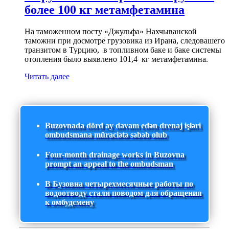
более 100 кг метамфетамина
На таможенном посту «Джульфа» Нахчыванской
таможни при досмотре грузовика из Ирана, следовашего
транзитом в Турцию, в топливном баке и баке системы
отопления было выявлено 101,4 кг метамфетамина.
Читать далее
Buzovnada dörd ay davam edən drenaj işləri
ombudsmana müraciətə səbəb olub
Four-month drainage works in Buzovna
prompt an appeal to the ombudsman
В Бузовна четырехмесячные работы по
водоотводу стали поводом для обращения
к омбудсмену