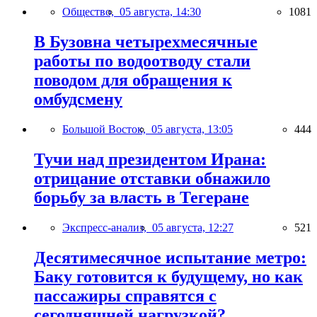
Общество,
05 августа, 14:30
1081
В Бузовна четырехмесячные
работы по водоотводу стали
поводом для обращения к
омбудсмену
Большой Восток,
05 августа, 13:05
444
Тучи над президентом Ирана:
отрицание отставки обнажило
борьбу за власть в Тегеране
Экспресс-анализ,
05 августа, 12:27
521
Десятимесячное испытание метро:
Баку готовится к будущему, но как
пассажиры справятся с
сегодняшней нагрузкой?