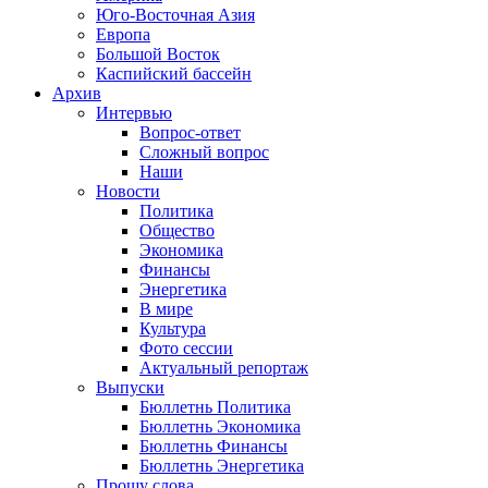
Юго-Восточная Азия
Европа
Большой Восток
Каспийский бассейн
Архив
Интервью
Вопрос-ответ
Сложный вопрос
Наши
Новости
Политика
Общество
Экономика
Финансы
Энергетика
В мире
Культура
Фото сессии
Актуальный репортаж
Выпуски
Бюллетнь Политика
Бюллетнь Экономика
Бюллетнь Финансы
Бюллетнь Энергетика
Прошу слова