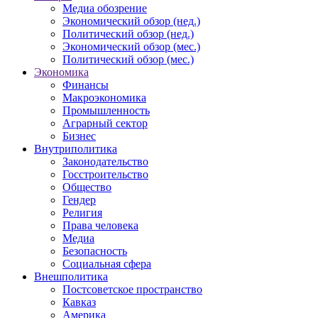
Медиа обозрение
Экономический обзор (нед.)
Политический обзор (нед.)
Экономический обзор (мес.)
Политический обзор (мес.)
Экономика
Финансы
Макроэкономика
Промышленность
Аграрный сектор
Бизнес
Внутриполитика
Законодательство
Госстроительство
Общество
Гендер
Религия
Права человека
Медиа
Безопасность
Социальная сфера
Внешполитика
Постсоветское пространство
Кавказ
Америка