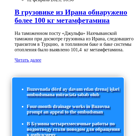
В грузовике из Ирана обнаружено
более 100 кг метамфетамина
На таможенном посту «Джульфа» Нахчыванской
таможни при досмотре грузовика из Ирана, следовашего
транзитом в Турцию, в топливном баке и баке системы
отопления было выявлено 101,4 кг метамфетамина.
Читать далее
Buzovnada dörd ay davam edən drenaj işləri
ombudsmana müraciətə səbəb olub
Four-month drainage works in Buzovna
prompt an appeal to the ombudsman
В Бузовна четырехмесячные работы по
водоотводу стали поводом для обращения
к омбудсмену