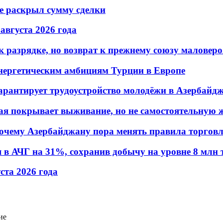
не раскрыл сумму сделки
 августа 2026 года
 разрядке, но возврат к прежнему союзу маловеро
энергетическим амбициям Турции в Европе
гарантирует трудоустройство молодёжи в Азербайд
ая покрывает выживание, но не самостоятельную 
почему Азербайджану пора менять правила торгов
в АЧГ на 31%, сохранив добычу на уровне 8 млн 
уста 2026 года
ие