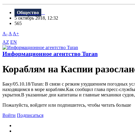
Общество
5 октябрь 2018, 12:32
565
A-
A
A+
AZ
EN
Информационное агентство Turan
Кораблям на Каспии разосла
Баку/05.10.18/Turan: B связи с резким ухудшением погодных 
находящимся в море кораблям.Как сообщил глава пресс-служб
укрытия.B указанные дни капитаны и главные механики судов, 
Пожалуйста, войдите или подпишитесь, чтобы читать больше
Войти
Подписаться