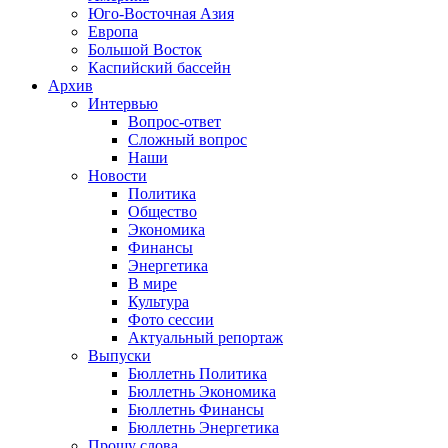
Юго-Восточная Азия
Европа
Большой Восток
Каспийский бассейн
Архив
Интервью
Вопрос-ответ
Сложный вопрос
Наши
Новости
Политика
Общество
Экономика
Финансы
Энергетика
В мире
Культура
Фото сессии
Актуальный репортаж
Выпуски
Бюллетнь Политика
Бюллетнь Экономика
Бюллетнь Финансы
Бюллетнь Энергетика
Прошу слова