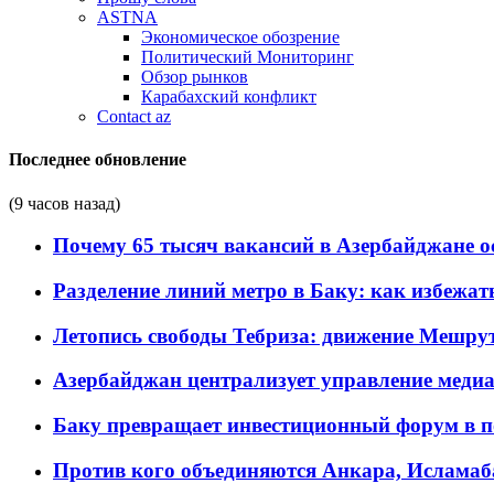
ASTNA
Экономическое обозрение
Политический Мониторинг
Обзор рынков
Карабахский конфликт
Contact az
Последнее обновление
(9 часов назад)
Почему 65 тысяч вакансий в Азербайджане 
Разделение линий метро в Баку: как избежат
Летопись свободы Тебриза: движение Мешрут
Азербайджан централизует управление меди
Баку превращает инвестиционный форум в п
Против кого объединяются Анкара, Исламаб