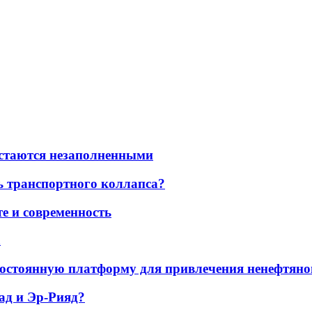
остаются незаполненными
ь транспортного коллапса?
е и современность
а
остоянную платформу для привлечения ненефтяно
ад и Эр-Рияд?