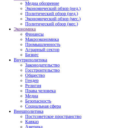
Медиа обозрение
Экономический обзор (нед.)
Политический обзор (нед.)
Экономический обзор (мес.)
Политический обзор (мес.)
Экономика
Финансы
Макроэкономика
Промышленность
Аграрный сектор
Бизнес
Внутриполитика
Законодательство
Госстроительство
Общество
Гендер
Религия
Права человека
Медиа
Безопасность
Социальная сфера
Внешполитика
Постсоветское пространство
Кавказ
Америка