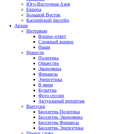
Юго-Восточная Азия
Европа
Большой Восток
Каспийский бассейн
Архив
Интервью
Вопрос-ответ
Сложный вопрос
Наши
Новости
Политика
Общество
Экономика
Финансы
Энергетика
В мире
Культура
Фото сессии
Актуальный репортаж
Выпуски
Бюллетнь Политика
Бюллетнь Экономика
Бюллетнь Финансы
Бюллетнь Энергетика
Прошу слова