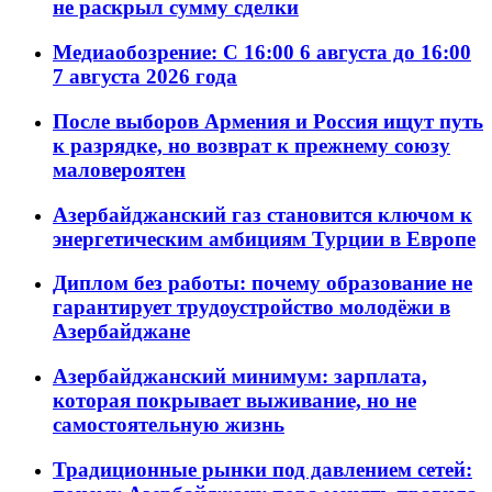
не раскрыл сумму сделки
Медиаобозрение: С 16:00 6 августа до 16:00
7 августа 2026 года
После выборов Армения и Россия ищут путь
к разрядке, но возврат к прежнему союзу
маловероятен
Азербайджанский газ становится ключом к
энергетическим амбициям Турции в Европе
Диплом без работы: почему образование не
гарантирует трудоустройство молодёжи в
Азербайджане
Азербайджанский минимум: зарплата,
которая покрывает выживание, но не
самостоятельную жизнь
Традиционные рынки под давлением сетей: