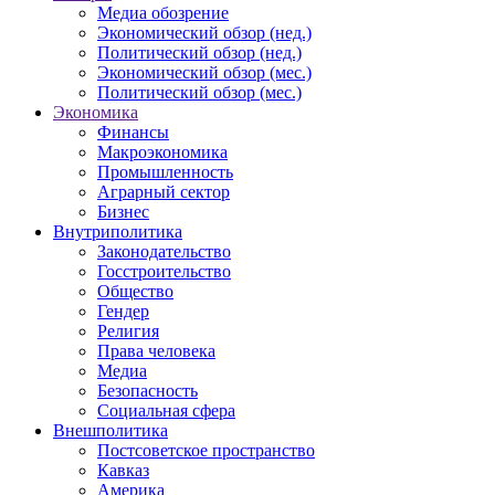
Медиа обозрение
Экономический обзор (нед.)
Политический обзор (нед.)
Экономический обзор (мес.)
Политический обзор (мес.)
Экономика
Финансы
Макроэкономика
Промышленность
Аграрный сектор
Бизнес
Внутриполитика
Законодательство
Госстроительство
Общество
Гендер
Религия
Права человека
Медиа
Безопасность
Социальная сфера
Внешполитика
Постсоветское пространство
Кавказ
Америка