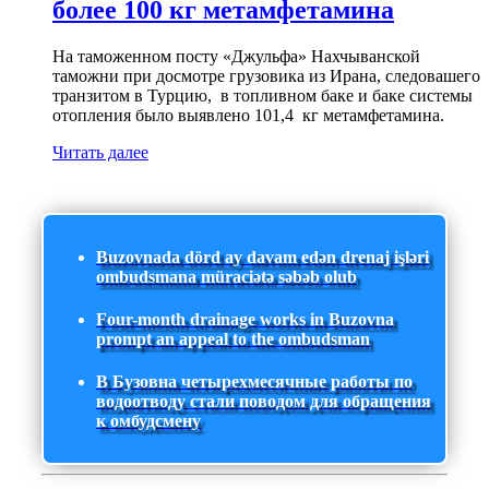
более 100 кг метамфетамина
На таможенном посту «Джульфа» Нахчыванской
таможни при досмотре грузовика из Ирана, следовашего
транзитом в Турцию, в топливном баке и баке системы
отопления было выявлено 101,4 кг метамфетамина.
Читать далее
Buzovnada dörd ay davam edən drenaj işləri
ombudsmana müraciətə səbəb olub
Four-month drainage works in Buzovna
prompt an appeal to the ombudsman
В Бузовна четырехмесячные работы по
водоотводу стали поводом для обращения
к омбудсмену