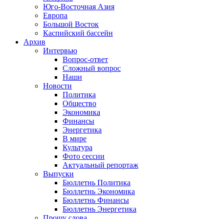
Юго-Восточная Азия
Европа
Большой Восток
Каспийский бассейн
Архив
Интервью
Вопрос-ответ
Сложный вопрос
Наши
Новости
Политика
Общество
Экономика
Финансы
Энергетика
В мире
Культура
Фото сессии
Актуальный репортаж
Выпуски
Бюллетнь Политика
Бюллетнь Экономика
Бюллетнь Финансы
Бюллетнь Энергетика
Прошу слова