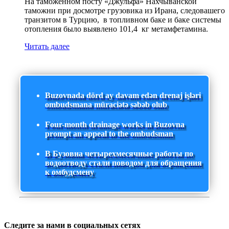
На таможенном посту «Джульфа» Нахчыванской
таможни при досмотре грузовика из Ирана, следовашего
транзитом в Турцию, в топливном баке и баке системы
отопления было выявлено 101,4 кг метамфетамина.
Читать далее
Buzovnada dörd ay davam edən drenaj işləri
ombudsmana müraciətə səbəb olub
Four-month drainage works in Buzovna
prompt an appeal to the ombudsman
В Бузовна четырехмесячные работы по
водоотводу стали поводом для обращения
к омбудсмену
Следите за нами в социальных сетях