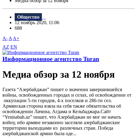
Meдиа обзор за 12 ноября
Общество
12 ноябрь 2020, 11:06
688
A-
A
A+
AZ
EN
Информационное агентство Turan
Meдиа обзор за 12 ноября
Газета “Aзербайджан” пишет о значении завершившейся
войны, освобожденных городах и селах, об освобождении от
оккупации 5-ти городов, 4-х поселков и 286-ти сел.
Армянская сторона взяла на себя также обязательства об
освобождении Лачина, Агдама и Кельбаджара.Сайт
“Yenisabah.az” пишет, что Азербайджан не мог не начать
войну, ибо армяне незаконно заселяли азербайджанские
территории выходцами из различных стран. Победа
азербайджанской армии была оде...