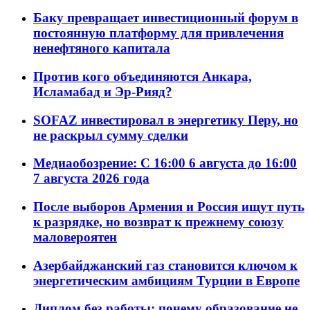
Баку превращает инвестиционный форум в
постоянную платформу для привлечения
ненефтяного капитала
Против кого объединяются Анкара,
Исламабад и Эр-Рияд?
SOFAZ инвестировал в энергетику Перу, но
не раскрыл сумму сделки
Медиаобозрение: С 16:00 6 августа до 16:00
7 августа 2026 года
После выборов Армения и Россия ищут путь
к разрядке, но возврат к прежнему союзу
маловероятен
Азербайджанский газ становится ключом к
энергетическим амбициям Турции в Европе
Диплом без работы: почему образование не