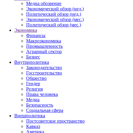
Медиа обозрение
Экономический обзор (нед.)
Политический обзор (нед.)
Экономический обзор (мес.)
Политический обзор (мес.)
Экономика
Финансы
Макроэкономика
Промышленность
Аграрный сектор
Бизнес
Внутриполитика
Законодательство
Госстроительство
Общество
Гендер
Религия
Права человека
Медиа
Безопасность
Социальная сфера
Внешполитика
Постсоветское пространство
Кавказ
Америка