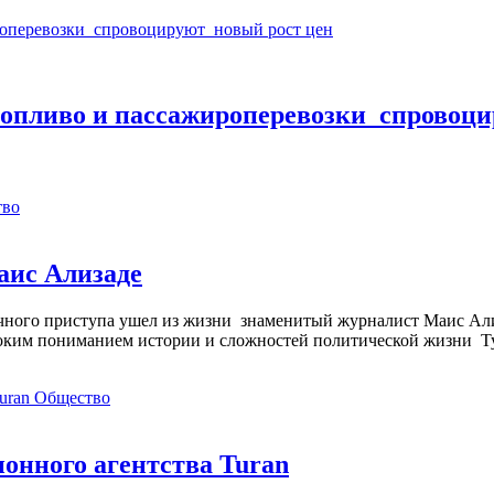
опливо и пассажироперевозки спровоци
тво
аис Ализаде
дечного приступа ушел из жизни знаменитый журналист Маис Ал
ким пониманием истории и сложностей политической жизни Т
Общество
нного агентства Turan