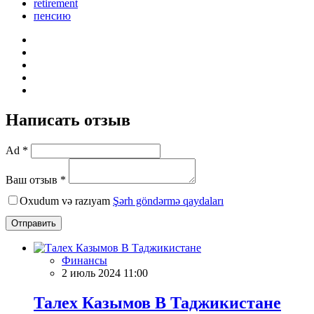
retirement
пенсию
Написать отзыв
Ad *
Ваш отзыв *
Oxudum və razıyam
Şərh göndərmə qaydaları
Отправить
Финансы
2 июль 2024 11:00
Талех Казымов В Таджикистане