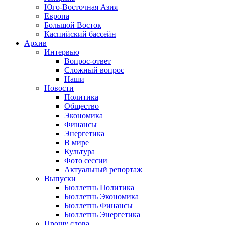
Юго-Восточная Азия
Европа
Большой Восток
Каспийский бассейн
Архив
Интервью
Вопрос-ответ
Сложный вопрос
Наши
Новости
Политика
Общество
Экономика
Финансы
Энергетика
В мире
Культура
Фото сессии
Актуальный репортаж
Выпуски
Бюллетнь Политика
Бюллетнь Экономика
Бюллетнь Финансы
Бюллетнь Энергетика
Прошу слова