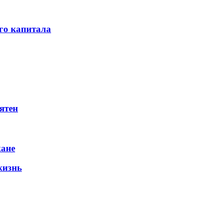
го капитала
ятен
жане
жизнь