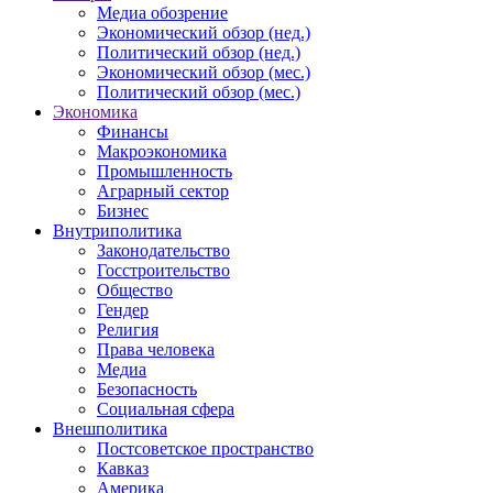
Медиа обозрение
Экономический обзор (нед.)
Политический обзор (нед.)
Экономический обзор (мес.)
Политический обзор (мес.)
Экономика
Финансы
Макроэкономика
Промышленность
Аграрный сектор
Бизнес
Внутриполитика
Законодательство
Госстроительство
Общество
Гендер
Религия
Права человека
Медиа
Безопасность
Социальная сфера
Внешполитика
Постсоветское пространство
Кавказ
Америка