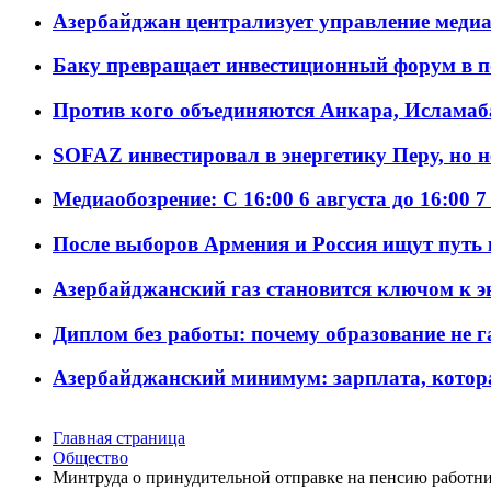
Азербайджан централизует управление меди
Баку превращает инвестиционный форум в п
Против кого объединяются Анкара, Исламаб
SOFAZ инвестировал в энергетику Перу, но 
Медиаобозрение: С 16:00 6 августа до 16:00 7
После выборов Армения и Россия ищут путь к
Азербайджанский газ становится ключом к 
Диплом без работы: почему образование не 
Азербайджанский минимум: зарплата, котор
Главная страница
Общество
Минтруда о принудительной отправке на пенсию работн