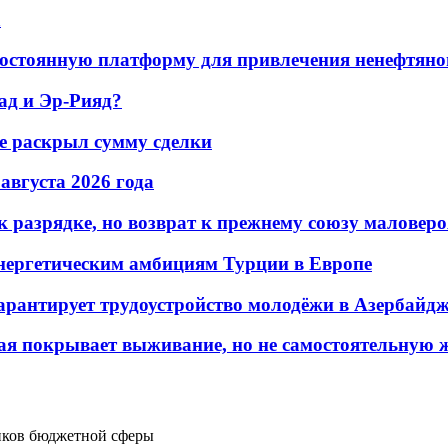
а
остоянную платформу для привлечения ненефтяно
ад и Эр-Рияд?
не раскрыл сумму сделки
 августа 2026 года
 разрядке, но возврат к прежнему союзу маловеро
энергетическим амбициям Турции в Европе
гарантирует трудоустройство молодёжи в Азербайд
ая покрывает выживание, но не самостоятельную 
иков бюджетной сферы