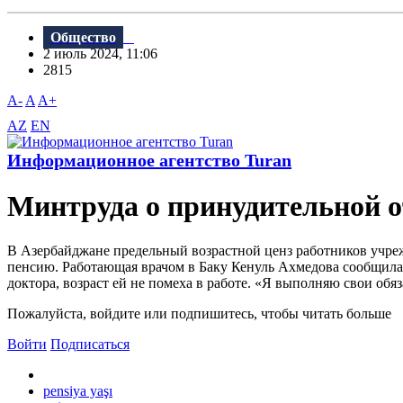
Общество
2 июль 2024, 11:06
2815
A-
A
A+
AZ
EN
Информационное агентство Turan
Минтруда о принудительной о
В Азербайджане предельный возрастной ценз работников учреж
пенсию. Работающая врачом в Баку Кенуль Ахмедова сообщила, 
доктора, возраст ей не помеха в работе. «Я выполняю свои обяз
Пожалуйста, войдите или подпишитесь, чтобы читать больше
Войти
Подписаться
pensiya yaşı