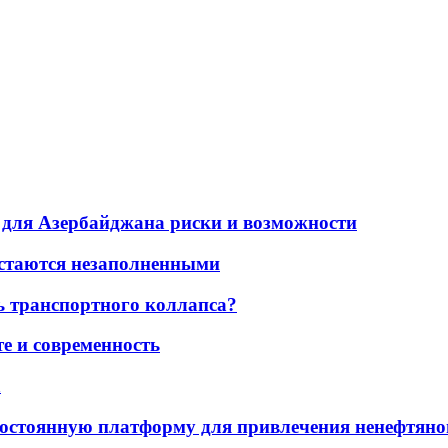
для Азербайджана риски и возможности
остаются незаполненными
ь транспортного коллапса?
е и современность
а
остоянную платформу для привлечения ненефтяно