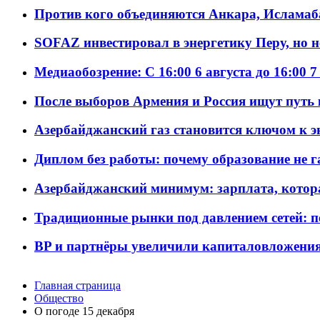
Против кого объединяются Анкара, Исламаб
SOFAZ инвестировал в энергетику Перу, но 
Медиаобозрение: С 16:00 6 августа до 16:00 7
После выборов Армения и Россия ищут путь к
Азербайджанский газ становится ключом к 
Диплом без работы: почему образование не 
Азербайджанский минимум: зарплата, котор
Традиционные рынки под давлением сетей: 
BP и партнёры увеличили капиталовложения 
Главная страница
Общество
О погоде 15 декабря