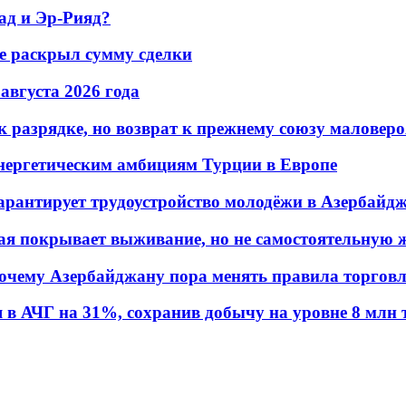
ад и Эр-Рияд?
не раскрыл сумму сделки
 августа 2026 года
 разрядке, но возврат к прежнему союзу маловеро
энергетическим амбициям Турции в Европе
гарантирует трудоустройство молодёжи в Азербайд
ая покрывает выживание, но не самостоятельную 
почему Азербайджану пора менять правила торгов
в АЧГ на 31%, сохранив добычу на уровне 8 млн 