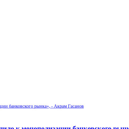
дило к монополизации банковского рынк