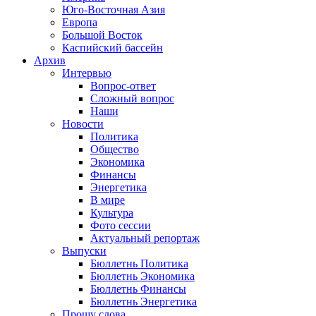
Юго-Восточная Азия
Европа
Большой Восток
Каспийский бассейн
Архив
Интервью
Вопрос-ответ
Сложный вопрос
Наши
Новости
Политика
Общество
Экономика
Финансы
Энергетика
В мире
Культура
Фото сессии
Актуальный репортаж
Выпуски
Бюллетнь Политика
Бюллетнь Экономика
Бюллетнь Финансы
Бюллетнь Энергетика
Прошу слова