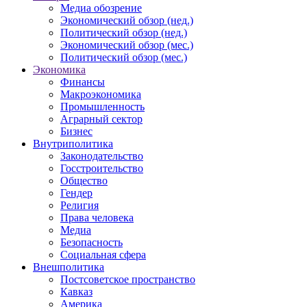
Медиа обозрение
Экономический обзор (нед.)
Политический обзор (нед.)
Экономический обзор (мес.)
Политический обзор (мес.)
Экономика
Финансы
Макроэкономика
Промышленность
Аграрный сектор
Бизнес
Внутриполитика
Законодательство
Госстроительство
Общество
Гендер
Религия
Права человека
Медиа
Безопасность
Социальная сфера
Внешполитика
Постсоветское пространство
Кавказ
Америка