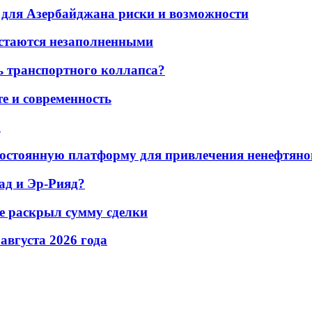
для Азербайджана риски и возможности
остаются незаполненными
ь транспортного коллапса?
е и современность
а
остоянную платформу для привлечения ненефтяно
ад и Эр-Рияд?
не раскрыл сумму сделки
 августа 2026 года