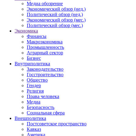
Медиа обозрение
Экономический обзор (нед.)
Политический обзор (нед.)
Экономический обзор (мес.)
Политический обзор (мес.)
Экономика
Финансы
Макроэкономика
Промышленность
Аграрный сектор
Бизнес
Внутриполитика
Законодательство
Госстроительство
Общество
Гендер
Религия
Права человека
Медиа
Безопасность
Социальная сфера
Внешполитика
Постсоветское пространство
Кавказ
Америка