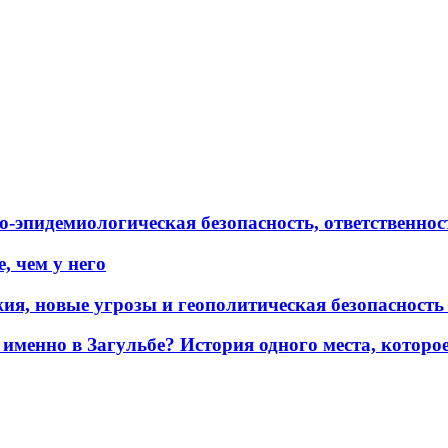
эпидемиологическая безопасность, ответственност
, чем у него
жия, новые угрозы и геополитическая безопасност
именно в Загульбе? История одного места, которо