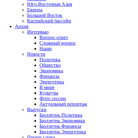
Юго-Восточная Азия
Европа
Большой Восток
Каспийский бассейн
Архив
Интервью
Вопрос-ответ
Сложный вопрос
Наши
Новости
Политика
Общество
Экономика
Финансы
Энергетика
В мире
Культура
Фото сессии
Актуальный репортаж
Выпуски
Бюллетнь Политика
Бюллетнь Экономика
Бюллетнь Финансы
Бюллетнь Энергетика
Прошу слова