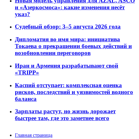
Новая модель управления для AZAL, ASCO
и «Азеркосмоса»: какие изменения несёт
указ?
Судебный обзор: 3–5 августа 2026 года
Дипломатия во имя мира: инициатива
Токаева о прекращении боевых действий и
возобновлении переговоров
Иран и Армения разрабатывают свой
«TRIPP»
Каспий отступает: комплексная оценка
рисков, последствий и уязвимостей водного
баланса
Зарплаты растут, но жизнь дорожает
быстрее там, где это заметнее всего
Главная страница