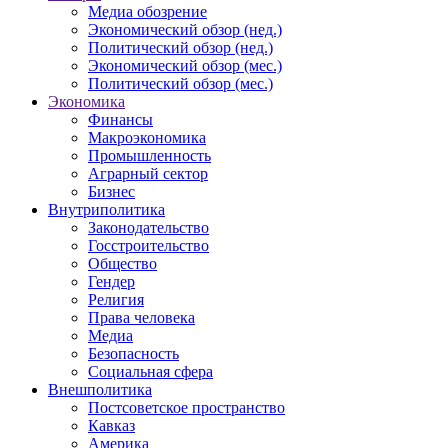
Медиа обозрение
Экономический обзор (нед.)
Политический обзор (нед.)
Экономический обзор (мес.)
Политический обзор (мес.)
Экономика
Финансы
Макроэкономика
Промышленность
Аграрный сектор
Бизнес
Внутриполитика
Законодательство
Госстроительство
Общество
Гендер
Религия
Права человека
Медиа
Безопасность
Социальная сфера
Внешполитика
Постсоветское пространство
Кавказ
Америка