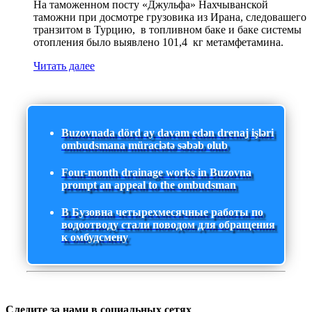
На таможенном посту «Джульфа» Нахчыванской
таможни при досмотре грузовика из Ирана, следовашего
транзитом в Турцию, в топливном баке и баке системы
отопления было выявлено 101,4 кг метамфетамина.
Читать далее
Buzovnada dörd ay davam edən drenaj işləri
ombudsmana müraciətə səbəb olub
Four-month drainage works in Buzovna
prompt an appeal to the ombudsman
В Бузовна четырехмесячные работы по
водоотводу стали поводом для обращения
к омбудсмену
Следите за нами в социальных сетях