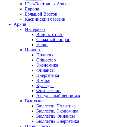
Юго-Восточная Азия
Европа
Большой Восток
Каспийский бассейн
Архив
Интервью
Вопрос-ответ
Сложный вопрос
Наши
Новости
Политика
Общество
Экономика
Финансы
Энергетика
В мире
Культура
Фото сессии
Актуальный репортаж
Выпуски
Бюллетнь Политика
Бюллетнь Экономика
Бюллетнь Финансы
Бюллетнь Энергетика
Прошу слова